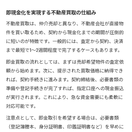
方
即金化を叶えるための不動産買取相談の活
即現金化を実現する不動産買取の仕組み
用
不動産買取は、仲介売却と異なり、不動産会社が直接物
不動産買取時の契約トラブルを防ぐポイン
件を買い取るため、契約から現金化までの期間が圧倒的
ト
に短いのが特徴です。一般的には、査定から契約、決済
守口市で不動産買取査定を有利に進めるコ
まで最短で1～2週間程度で完了するケースもあります。
ツ
即金買取の流れとしては、まずは売却希望物件の査定依
スピード重視の方へ守口市の不動産買取活用法
頼から始めます。次に、提示された買取価格に納得でき
不動産買取でスピーディーな即金化を実現
れば、契約手続きに進みます。契約締結後、必要書類の
守口市で迅速に不動産買取を進める方法
準備や登記手続きが完了すれば、指定口座への現金振込
が実行されます。これにより、急な資金需要にも柔軟に
即金希望の方に最適な不動産買取業者選び
対応可能です。
不動産買取の流れとスケジュール管理のコ
ツ
注意点として、即金取引を希望する場合は、必要書類
守口市の不動産買取で時間を有効活用する
（登記簿謄本、身分証明書、印鑑証明書など）を早めに