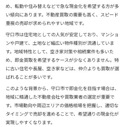
め、転勤や住み替えなどで急な現金化を希望する方が多
不動産買取の即金化と査定のコツ
い傾向にあります。不動産買取の需要も高く、スピード
即金売却なら守口市の不動産買取で解決へ
重視の売却が求められやすい地域です。
不動産買取で即金売却を叶える安心ポイン
守口市は住宅地としての人気が安定しており、マンショ
ト
ンや戸建て、土地など幅広い物件種別が流通していま
守口市の不動産買取で得られる即金化の流
す。地域特性として、空き家対策や相続案件も多いた
れ
め、即金買取を希望するケースが少なくありません。特
不動産買取業者活用時の注意点と対策
に古い住宅や長屋、空き家などは、仲介よりも買取が選
即金売却に強い不動産買取の選び方
ばれることが多いです。
守口市の不動産買取でスピーディーな現金
このような背景から、守口市で即金化を目指す場合は、
化
地域に精通した不動産会社や買取業者の選定が重要で
安心して即金へ繋げる守口市の不動産買取術
す。市場動向や周辺エリアの価格相場を把握し、適切な
不動産買取で安心の即金化を実現する方法
タイミングで売却を進めることで、希望通りの現金化が
守口市で信頼できる不動産買取業者の選び
実現しやすくなります。