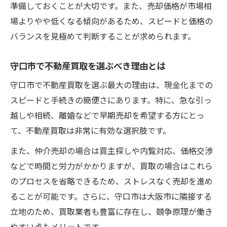
術
準備しておくことが大切です。また、売却価格が市場相
場よりやや低くなる傾向があるため、スピードと価格の
大阪府守口市で賢く売る不動産買取のコツ
バランスを見極めて判断することが求められます。
不動産買取を賢く活用して即金化を目指す
守口市で高評価を得る不動産買取のポイン
守口市で不動産買取を選ぶべき理由とは
ト
守口市で不動産買取を選ぶ最大の理由は、現金化までの
即金売却に向けた不動産買取査定の極意
スピードと手続きの簡便さにあります。特に、急な引っ
不動産買取業者と交渉する際の注意点
越しや相続、離婚などで早期売却を希望する方にとっ
守口市の不動産買取で失敗しない方法
て、不動産買取は非常に有効な選択肢です。
また、仲介売却の場合は買主探しや内覧対応、価格交渉
などで時間と労力がかかりますが、買取の場合はこれら
のプロセスを省略できるため、ストレスなく売却を進め
ることが可能です。さらに、守口市は大阪市に隣接する
立地のため、買取業者も豊富に存在し、競争原理が働き
やすい点もメリットです。