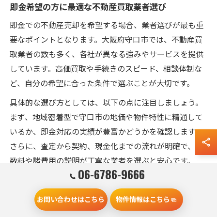
即金希望の方に最適な不動産買取業者選び
即金での不動産売却を希望する場合、業者選びが最も重
要なポイントとなります。大阪府守口市では、不動産買
取業者の数も多く、各社が異なる強みやサービスを提供
しています。高価買取や手続きのスピード、相談体制な
ど、自分の希望に合った条件で選ぶことが大切です。
具体的な選び方としては、以下の点に注目しましょう。
まず、地域密着型で守口市の地価や物件特性に精通して
いるか、即金対応の実績が豊富かどうかを確認します。
さらに、査定から契約、現金化までの流れが明確で、手
数料や諸費用の説明が丁寧な業者を選ぶと安心です。
06-6786-9666
実際に利用した方の口コミや体験談を参考にするのも有
効です。中には、即日査定・即日契約に対応し、最短で
お問い合わせはこちら
物件情報はこちら
数日以内に現金化できたという声もあります。反対に、