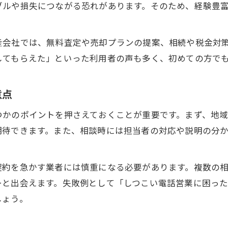
ブルや損失につながる恐れがあります。そのため、経験豊
守口市で家売る際の営業対応の安心ポイント
家売る相談で不要な営業を抑える守口市の工夫
産会社では、無料査定や売却プランの提案、相続や税金対
守口市の家売る相談でしつこい連絡を避けるコツ
してもらえた」といった利用者の声も多く、初めての方で
家売る相談中も守口市で安心して進める秘訣
守口市で相談相手に迷った時の判断基準とは
意点
家売る相談で守口市の相手選びに迷う理由
つかのポイントを押さえておくことが重要です。まず、地
守口市で家売る相談先を決めるポイント
期待できます。また、相談時には担当者の対応や説明の分
家売る相談時に守口市で信頼できる相手の見分け方
守口市で家売る相談相手を比較する視点
契約を急かす業者には慎重になる必要があります。複数の
家売る相談の守口市での最適な選択方法
ーと出会えます。失敗例として「しつこい電話営業に困っ
しょう。