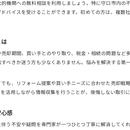
公的機関への無料相談を利用しましょう。特に守口市内の
家売る相談を活用した不動産売却成功の秘訣
アドバイスを受けることができます。初めての方は、複数
守口市で家売る相談を活かすタイミングとは
不動産売却時に家売る相談を守口市で使いこなす方
家売る相談を守口市で行い後悔しないコツ
とは
守口市で家売る相談を最大限に活かす手順
や売却期間、買い手とのやり取り、税金・相続の問題など
家売る時に役立つ守口市の信頼窓口とその選び方
談すべきか迷う方も少なくありません。悩みを解決する第
家売る相談で信頼できる守口市の窓口選び方
守口市で家売る相談を頼れる窓口の特徴
てでも、リフォーム提案や買い手ニーズに合わせた売却戦
家売る時に守口市で安心できる相談先の見極め方
口を活用しながら情報収集を行うことが、後悔しない取引
守口市で家売る相談窓口を比較するポイント
家売る相談をスムーズに守口市で進める方法
安心感
しつこい営業も安心対応できる家売るコツ
に伴う不安や疑問を専門家が一つひとつ丁寧に解消してく
家売る相談時のしつこい営業を守口市で防ぐ方法