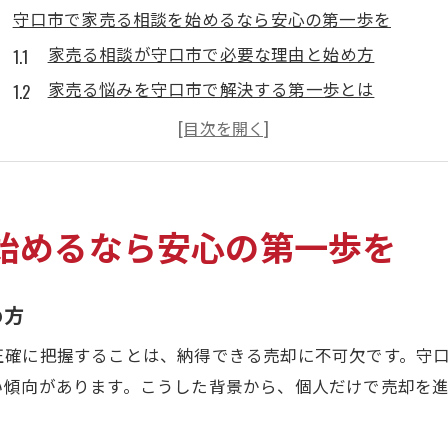
守口市で家売る相談を始めるなら安心の第一歩を
家売る相談が守口市で必要な理由と始め方
家売る悩みを守口市で解決する第一歩とは
大阪府守口市の家売る相談で得られる安心感
守口市で家売る相談窓口を選ぶ際の注意点
家売る相談を守口市で進めるポイント解説
大阪府守口市の家売る悩みを解消するポイント
始めるなら安心の第一歩を
家売る相談で守口市特有の不安を解消するコツ
大阪府守口市で家売る悩みを相談する流れ
め方
家売る相談時に守口市で注意したい事例紹介
正確に把握することは、納得できる売却に不可欠です。守
家売る悩みを守口市の窓口で解決する方法
い傾向があります。こうした背景から、個人だけで売却を
守口市で家売る際のトラブル回避ポイント
。
不動産売却を成功へ導く守口市の相談活用法