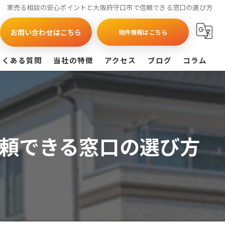
家売る相談の安心ポイントと大阪府守口市で信頼できる窓口の選び方
お問い合わせはこちら
物件情報はこちら
よくある質問
当社の特徴
アクセス
ブログ
コラム
買取
戸建て
頼できる窓口の選び方
マンション
相続
査定