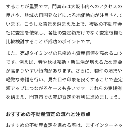
することが重要です。門真市は大阪市内へのアクセスの
信頼できる売却査定先の選び方を解説
良さや、地域の再開発などによる地価動向が注目されて
売却査定で安心できる不動産会社の特徴
います。こうした背景を踏まえた上で、複数の不動産会
信頼できる売却査定先を見極める基準
社に査定を依頼し、各社の査定額だけでなく査定根拠も
おすすめの不動産査定業者の選び方
比較検討することが成功のポイントです。
売却査定で重視すべきサポート内容
また、売却タイミングの見極めも資産価値を高めるコツ
不動産売却査定の比較ポイントを紹介
です。例えば、春や秋は転勤・新生活が増えるため需要
最新の地価動向を生かした売却戦略
が高まりやすい傾向があります。さらに、物件の清掃や
最新地価動向を売却査定に活かす方法
軽微な修繕を行い、見た目や印象を良くすることで査定
門真市の地価変動と売却査定の関係性
額アップにつながるケースも多いです。これらの実践例
を踏まえ、門真市での売却査定を有利に進めましょう。
売却査定で分析するべき地価のポイント
不動産売却査定とエリアの価格推移解説
おすすめの不動産査定の流れと注意点
地価動向を反映した売却戦略の立て方
おすすめの不動産査定を進める際は、まずインターネッ
売却査定を成功に導く実践ポイント集