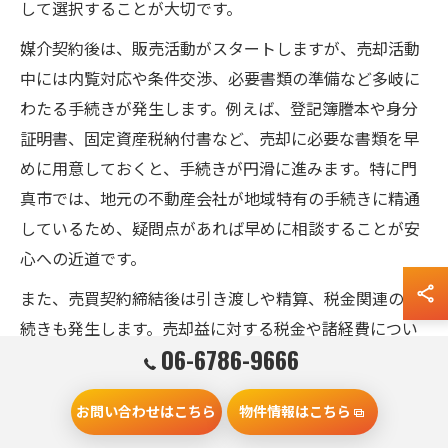
して選択することが大切です。
媒介契約後は、販売活動がスタートしますが、売却活動
中には内覧対応や条件交渉、必要書類の準備など多岐に
わたる手続きが発生します。例えば、登記簿謄本や身分
証明書、固定資産税納付書など、売却に必要な書類を早
めに用意しておくと、手続きが円滑に進みます。特に門
真市では、地元の不動産会社が地域特有の手続きに精通
しているため、疑問点があれば早めに相談することが安
心への近道です。
また、売買契約締結後は引き渡しや精算、税金関連の手
続きも発生します。売却益に対する税金や諸経費につい
06-6786-9666
ても事前に確認し、トラブルを未然に防ぐことが大切で
す。専門家への相談や事前準備を徹底することで、スム
お問い合わせはこちら
物件情報はこちら
ーズな売却を実現できます。