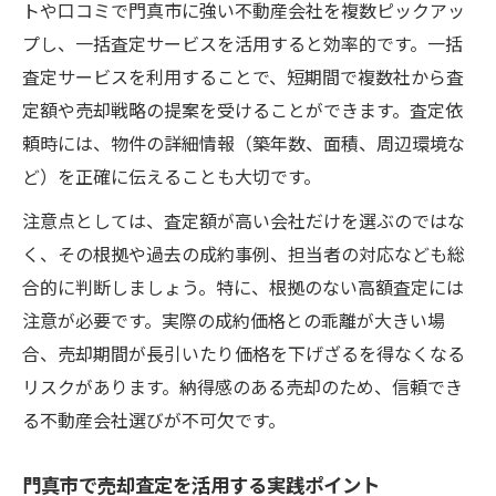
トや口コミで門真市に強い不動産会社を複数ピックアッ
売却査定を成功させる交渉術の基本
プし、一括査定サービスを活用すると効率的です。一括
おすすめの不動産査定を活用した事例
査定サービスを利用することで、短期間で複数社から査
売却査定で高評価を得るための工夫
定額や売却戦略の提案を受けることができます。査定依
不動産売却査定後の手続きポイント解説
頼時には、物件の詳細情報（築年数、面積、周辺環境な
売却査定結果を活かした売却計画づくり
ど）を正確に伝えることも大切です。
よくある査定の悩みを解決する秘訣
注意点としては、査定額が高い会社だけを選ぶのではな
売却査定でよくある疑問とその解決策
く、その根拠や過去の成約事例、担当者の対応なども総
合的に判断しましょう。特に、根拠のない高額査定には
不動産査定時のトラブル回避ポイント
注意が必要です。実際の成約価格との乖離が大きい場
おすすめの不動産査定で納得の対応を
合、売却期間が長引いたり価格を下げざるを得なくなる
査定額に納得できないときの対処法
リスクがあります。納得感のある売却のため、信頼でき
売却査定で不安を感じた場合の対応策
る不動産会社選びが不可欠です。
門真市で売却査定を活用する実践ポイント