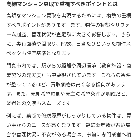
高額マンション買取で重視すべきポイントとは
マンション買取の最新動向と門真市の影響
高額なマンション買取を実現するためには、複数の重視
市場変化に強いマンション買取の選び方
すべきポイントがあります。まず、物件の状態やリフォ
高額マンション買取を叶える最新サービス
ーム履歴、管理状況が査定額に大きく影響します。さら
査定から売却までの新しい流れを解説
に、専有面積や間取り、階数、日当たりといった物件ス
オンライン活用でマンション買取が変わる
ペックも評価基準となります。
理由
門真市内では、駅からの距離や周辺環境（教育施設・商
買取価格を高めるポイント徹底解説
業施設の充実度）も重要視されています。これらの条件
マンション買取価格アップの交渉術を伝授
が整っているほど、買取価格は高くなる傾向がありま
設備や内装で高額査定を実現する方法
す。また、売却希望時期や売主の希望条件が明確だと、
業者との交渉もスムーズです。
門真市のニーズを踏まえた売却戦略の立案
高額マンション買取を目指すリフォーム術
例えば、築浅で修繕履歴がしっかりしている物件は、買
買取業者が注目する資産価値のアピール法
い手からのニーズが高くなります。逆に築年数が古い場
合や管理状況に不安がある場合は、事前に専門業者へ相
安心して進めるマンション買取の流れ