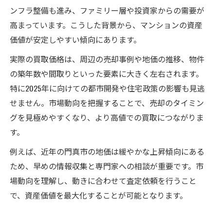
訣
ンフラ整備も進み、ファミリー層や投資家からの需要が
地価や坪単価がマンション買取に与える影
高まっています。こうした背景から、マンションの資産
響
価値が安定しやすい傾向にあります。
最新のマンション買取トレンドを正しく把
実際の買取価格は、周辺の売却事例や地価の推移、物件
握
の築年数や間取りといった要素に大きく左右されます。
高額買取を実現するための査定ポイント
特に2025年に向けての都市開発や住宅政策の影響も見逃
マンション売却なら押さえるべき査定術
せません。市場動向を把握することで、売却のタイミン
グを見極めやすくなり、より高値での買取につながりま
マンション買取の査定で見落としがちな要
す。
素
高額査定のために知っておきたい評価基準
例えば、近年の門真市の地価は緩やかな上昇傾向にある
査定額を左右するマンションの特徴とは
ため、早めの情報収集と専門家への相談が重要です。市
場動向を理解し、動きに合わせて査定依頼を行うこと
マンション買取で査定を有利に進めるコツ
で、資産価値を最大化することが可能となります。
複数業者の査定比較で得られるメリット
最新動向で選ぶマンション買取の知識