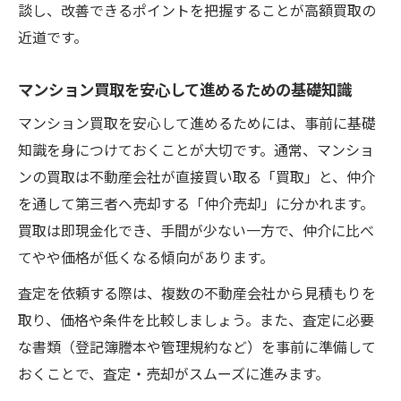
談し、改善できるポイントを把握することが高額買取の
マンション買取の流れと必要な準備を解説
近道です。
売却前に知るべき契約・手続きのポイント
高額マンション買取で失敗しない注意点
マンション買取を安心して進めるための基礎知識
査定から引き渡しまでのスムーズな進め方
マンション買取を安心して進めるためには、事前に基礎
信頼できる買取業者とのコミュニケーショ
知識を身につけておくことが大切です。通常、マンショ
ン術
ンの買取は不動産会社が直接買い取る「買取」と、仲介
を通して第三者へ売却する「仲介売却」に分かれます。
買取は即現金化でき、手間が少ない一方で、仲介に比べ
てやや価格が低くなる傾向があります。
査定を依頼する際は、複数の不動産会社から見積もりを
取り、価格や条件を比較しましょう。また、査定に必要
な書類（登記簿謄本や管理規約など）を事前に準備して
おくことで、査定・売却がスムーズに進みます。