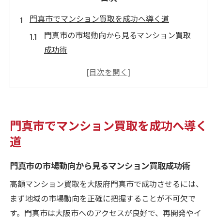
門真市でマンション買取を成功へ導く道
門真市の市場動向から見るマンション買取
成功術
高額マンション買取で重視すべきポイント
とは
マンション買取を安心して進めるための基
礎知識
門真市でマンション買取を成功へ導く
地域特性を活かした門真市の売却戦略
道
マンション買取業者の選び方と比較のコツ
高額マンション買取の秘訣と相場理解
門真市の市場動向から見るマンション買取成功術
高額マンション買取を狙うための価格相場
高額マンション買取を大阪府門真市で成功させるには、
分析
まず地域の市場動向を正確に把握することが不可欠で
門真市でのマンション買取事例から学ぶ秘
す。門真市は大阪市へのアクセスが良好で、再開発やイ