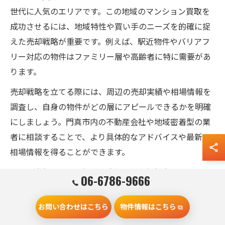
世代に人気のエリアです。この地域のマンション買取を
成功させるには、地域特性や買い手のニーズを的確に捉
えた売却戦略が重要です。例えば、駅近物件やバリアフ
リー対応の物件はファミリー層や高齢者に特に需要があ
ります。
売却戦略を立てる際には、周辺の売却実績や相場情報を
調査し、自身の物件がどの層にアピールできるかを明確
にしましょう。門真市内の不動産会社や地域密着型の業
者に相談することで、より具体的なアドバイスや最新の
相場情報を得ることができます。
また、売却時期の見極めも大切です。新年度や転勤シー
06-6786-9666
ズンなど、需要が高まるタイミングを狙うことで、高額
買取の可能性が高まります。
お問い合わせはこちら
物件情報はこちら