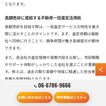
となります。
高額売却に直結する不動産一括査定活用術
高額売却を目指す際は、一括査定サービスの特性を最大
限に活かすことがポイントです。まず、査定依頼は複数
社へ同時に行うことで、競争原理が働き高値提示が期待
できます。
また、各会社の査定根拠や提案内容を比較し、売却戦略
やサポート体制がしっかりした会社を選ぶことが重要で
す。例えば、過去の取引実績や地域に精通した担当者の
有無も判断材料となります。
06-6786-9666
実際に門真市で一括査定を利用したユーザーからは、
「複数社の意見を聞くことで、想定以上の価格で売却で
お問い合わせはこちら
物件情報はこちら
きた」といった声もあります。適切な活用術を知ること