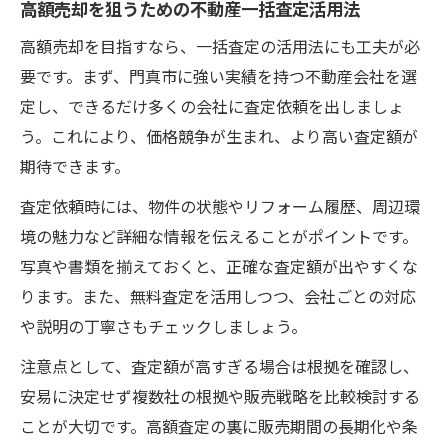
高額売却を狙うための不動産一括査定活用法
工夫
高額売却を目指すなら、一括査定の活用法にも工夫が必
門真市で物件の魅力を伝える不動産一括査
要です。まず、門真市に強い実績を持つ不動産会社を選
定法
定し、できるだけ多くの会社に査定依頼を出しましょ
不動産一括査定の選び方と成功のコツ
う。これにより、価格競争が生まれ、より高い査定額が
信頼できる不動産一括査定サービスの選び
期待できます。
方
査定依頼時には、物件の状態やリフォーム履歴、周辺環
門真市で失敗しない不動産一括査定の見極
境の魅力など詳細な情報を伝えることがポイントです。
め方
写真や書類を揃えておくと、正確な査定額が出やすくな
高額売却に繋がる不動産一括査定の選定基
ります。また、無料査定を活用しつつ、会社ごとの対応
準
や説明の丁寧さもチェックしましょう。
不動産一括査定を使いこなすためのチェッ
注意点として、査定額が高すぎる場合は根拠を確認し、
ク項目
安易に決定せず複数社の根拠や販売戦略を比較検討する
門真市で役立つ不動産一括査定選びの注意
ことが大切です。高額査定の裏に販売期間の長期化や条
点