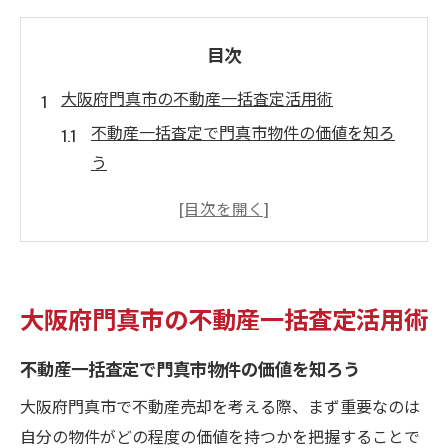
目次
大阪府門真市の不動産一括査定活用術
不動産一括査定で門真市物件の価値を知ろ
う
高額売却を狙うための不動産一括査定活用
法
門真市で不動産一括査定を選ぶ理由とポイ
ント
大阪府門真市の不動産一括査定活用術
不動産一括査定が門真市売却に有利な理由
物件タイプ別にみる不動産一括査定の活用
不動産一括査定で門真市物件の価値を知ろう
術
大阪府門真市で不動産売却を考える際、まず重要なのは
高額売却を目指すなら不動産一括査定が鍵
自分の物件がどの程度の価値を持つかを把握することで