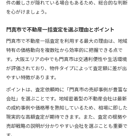
件の厳しさが隠れている場合もあるため、総合的な判断
売却価格を高めるための実践ポイント集
を心がけましょう。
不動産一括査定で売却価格を上げる工夫
門真市物件の価値向上に役立つ査定のポイ
門真市で不動産一括査定を選ぶ理由とポイント
ント
門真市で不動産一括査定を利用する最大の理由は、地域
高額売却に直結する不動産一括査定活用術
特有の価格動向を複数社から効率的に把握できる点で
査定前後で確認すべき不動産一括査定の事
す。大阪エリアの中でも門真市は交通利便性や生活環境
項
が評価されており、物件タイプによって査定額に差が出
門真市で売却価格を左右する査定要素とは
やすい特徴があります。
門真市で失敗しない不動産売却の秘訣とは
ポイントは、査定依頼時に「門真市の売却事例が豊富な
不動産一括査定で売却失敗を防ぐ重要ポイ
会社」を選ぶことです。地域密着型の不動産会社は最新
ント
の成約事例や価格帯を熟知しているため、相場に即した
門真市で安心して売却するための査定活用
現実的な高額査定が期待できます。また、査定の根拠や
法
売却戦略の説明が分かりやすい会社を選ぶことも重要で
す。
高額売却へ導く不動産一括査定の選び方