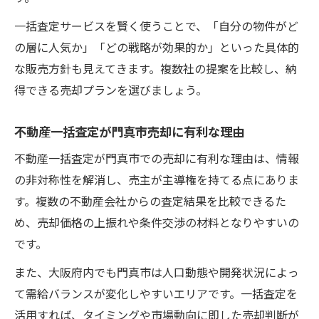
売却トラブルを避ける不動産一括査定の工
一括査定サービスを賢く使うことで、「自分の物件がど
夫
の層に人気か」「どの戦略が効果的か」といった具体的
な販売方針も見えてきます。複数社の提案を比較し、納
門真市物件で後悔しないための査定チェッ
得できる売却プランを選びましょう。
ク
不動産一括査定が門真市売却に有利な理由
不動産一括査定が門真市での売却に有利な理由は、情報
の非対称性を解消し、売主が主導権を持てる点にありま
す。複数の不動産会社からの査定結果を比較できるた
め、売却価格の上振れや条件交渉の材料となりやすいの
です。
また、大阪府内でも門真市は人口動態や開発状況によっ
て需給バランスが変化しやすいエリアです。一括査定を
活用すれば、タイミングや市場動向に即した売却判断が