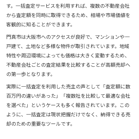
高額売却を実現する不動産一括査定の秘訣
す。一括査定サービスを利用すれば、複数の不動産会社
門真市で不動産一括査定を選ぶ判断基準
から査定額を同時に取得できるため、相場や市場価値を
不動産一括査定が高額売却に繋がる理由と
客観的に知ることができます。
は
門真市は大阪市へのアクセスが良好で、マンションや一
高値売却を叶える不動産一括査定の賢い使
戸建て、土地など多様な物件が取引されています。地域
い方
特性や周辺環境によっても価格は大きく変動するため、
門真市で不動産一括査定を有効活用する方
不動産会社ごとの査定結果を比較することが高額売却へ
法
の第一歩となります。
査定額アップを狙う門真市物件の戦略
実際に一括査定を利用した売主の声として「査定額に数
不動産一括査定で査定額を上げる準備のコ
百万円の違いがあった」「複数社を比較して最適な会社
ツ
を選べた」というケースも多く報告されています。この
門真市物件を高額査定へ導くポイントとは
ように、一括査定は現状把握だけでなく、納得できる売
却のための重要なツールです。
不動産一括査定に強い売主が実践する戦略
査定額アップに直結する不動産一括査定の