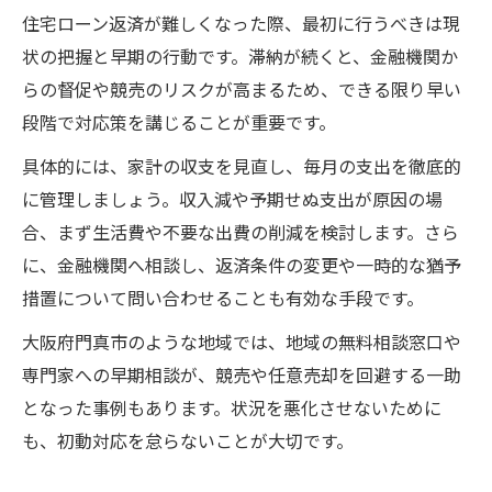
無理なく続く住宅ローン返済の節約ポイン
住宅ローン返済が難しくなった際、最初に行うべきは現
ト
状の把握と早期の行動です。滞納が続くと、金融機関か
らの督促や競売のリスクが高まるため、できる限り早い
住宅ローン返済優先の家計簿活用法
段階で対応策を講じることが重要です。
支払いが難しい時選ぶべき住宅ローン返済策
具体的には、家計の収支を見直し、毎月の支出を徹底的
住宅ローン返済困難時のリスケジュール活
に管理しましょう。収入減や予期せぬ支出が原因の場
用
合、まず生活費や不要な出費の削減を検討します。さら
借り換えによる住宅ローン返済負担の軽減
に、金融機関へ相談し、返済条件の変更や一時的な猶予
法
措置について問い合わせることも有効な手段です。
住宅ローン返済延滞を避ける選択肢解説
大阪府門真市のような地域では、地域の無料相談窓口や
任意売却と住宅ローン返済の実際の流れ
専門家への早期相談が、競売や任意売却を回避する一助
住宅ローン返済支援制度の特徴と利用方法
となった事例もあります。状況を悪化させないために
もし滞納をしたら考えたい返済見直し手順
も、初動対応を怠らないことが大切です。
住宅ローン返済滞納時の優先確認ポイント