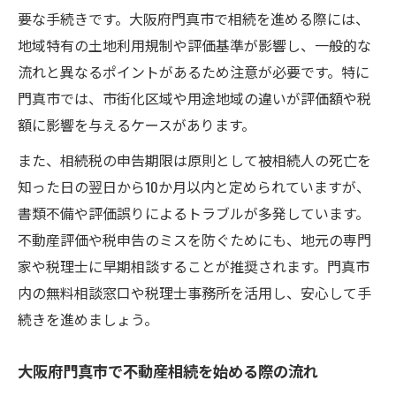
相続税申告で不動産相続の誤りを防ぐ方法
要な手続きです。大阪府門真市で相続を進める際には、
不動産相続時に知っておきたい控除と特例
地域特有の土地利用規制や評価基準が影響し、一般的な
門真市での相続税申告に役立つ実践ポイン
流れと異なるポイントがあるため注意が必要です。特に
ト
門真市では、市街化区域や用途地域の違いが評価額や税
額に影響を与えるケースがあります。
不動産相続の税申告に強い専門家の選び方
大阪府門真市における不動産相続の注意点
また、相続税の申告期限は原則として被相続人の死亡を
知った日の翌日から10か月以内と定められていますが、
門真市ならではの不動産相続の留意事項
書類不備や評価誤りによるトラブルが多発しています。
不動産相続の手続きで気を付けたい落とし
不動産評価や税申告のミスを防ぐためにも、地元の専門
穴
家や税理士に早期相談することが推奨されます。門真市
相続税と不動産相続の地域特有の注意点
内の無料相談窓口や税理士事務所を活用し、安心して手
門真市で起こりやすい相続トラブルを防ぐ
続きを進めましょう。
には
不動産相続時に門真市で確認すべきポイン
大阪府門真市で不動産相続を始める際の流れ
ト