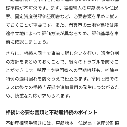
れ
礎準備が不可欠です。まず、被相続人の戸籍謄本や住民
相続税申告で税務署をうまく利用する方法
票、固定資産税評価証明書など、必要書類を早めに揃え
税務署相談窓口と不動産相続の関わり方
ておくことが重要です。また、門真市の土地や建物は用
相続トラブルを防ぐための事前対策ポイント
途や立地によって評価方法が異なるため、評価基準を事
不動産相続で起こりやすいトラブルの回避
前に確認しましょう。
策
さらに、相続人同士で事前に話し合いを行い、遺産分割
事前準備が重要な不動産相続トラブル対策
の方針をまとめておくことで、後々のトラブルを防ぐこ
不動産相続と家族間の争いを未然に防ぐ工
とができます。税理士や専門家への早期相談も、控除や
夫
特例の適用漏れを防ぐうえで役立ちます。準備段階での
トラブル防止のための不動産相続の進め方
ミスは後々の手続き遅延や追加費用の発生につながるた
専門家と協力して不動産相続リスクを減ら
め、慎重な対応が求められます。
す
相続に必要な書類と不動産相続のポイント
不動産相続手続きには、戸籍謄本・住民票・遺産分割協