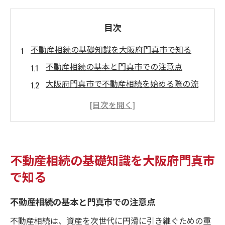
目次
不動産相続の基礎知識を大阪府門真市で知る
不動産相続の基本と門真市での注意点
大阪府門真市で不動産相続を始める際の流
れ
不動産相続と税申告を進める前の基礎準備
相続に必要な書類と不動産相続のポイント
門真市で知っておきたい不動産相続の手続
不動産相続の基礎知識を大阪府門真市
き
で知る
相続税申告に迷わないための実践ノウハウ
不動産相続における申告手続きの具体的手
不動産相続の基本と門真市での注意点
順
不動産相続は、資産を次世代に円滑に引き継ぐための重