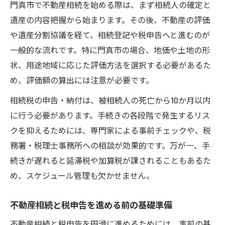
門真市で不動産相続を始める際は、まず相続人の確定と
専門家と進める税申告が安心への近道
遺産の内容把握から始まります。その後、不動産の評価
不動産相続で専門家を頼るメリットと活用
や遺産分割協議を経て、相続登記や税申告へと進むのが
法
一般的な流れです。特に門真市の場合、地価や土地の形
税申告と不動産相続で頼れる専門家の特徴
状、用途地域に応じた評価方法を選択する必要があるた
税理士と連携して進める不動産相続の手順
め、評価額の算出には注意が必要です。
安心して不動産相続を進めるための専門家
相続税の申告・納付は、被相続人の死亡から10か月以内
選び
に行う必要があります。手続きの各段階で発生するリス
専門家による不動産相続サポートの実際
クを抑えるためには、専門家による事前チェックや、税
税務署活用でスムーズな相続手続きを実現
務署・税理士事務所への相談が効果的です。万が一、手
続きが遅れると延滞税や加算税が課されることもあるた
不動産相続時に税務署を活用するポイント
め、スケジュール管理も欠かせません。
税務署相談で不動産相続手続きを楽に進め
る
不動産相続と税申告を進める前の基礎準備
税務署のサポートを受けた不動産相続の流
不動産相続と税申告を円滑に進めるためには、事前の基