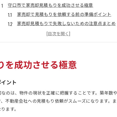
守口市で家売却見積もりを成功させる極意
家売却で見積もりを依頼する前の準備ポイント
家売却見積もりで失敗しないための注意点まとめ
家売却の相場を知ることが成功への第一歩
家売却の実績豊富な会社に相談するべき理由
家売却で複数見積もりを取るメリットとは
家売却に適した見積もり方法を知るなら
りを成功させる極意
家売却の見積もり依頼で押さえるべき手順
家売却を成功させる見積もり方法の選び方
ポイント
家売却のオンライン見積もり活用術を紹介
切なのは、物件の現状を正確に把握することです。築年数
家売却に役立つ一括見積もりサービスの特徴
で、不動産会社への見積もり依頼がスムーズになります。
家売却のための査定額と実際の売却価格の違い
なります。
納得の価格で家売却を進めるために必要なこと