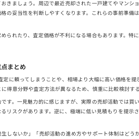
ておきましょう。周辺で最近売却された一戸建てやマンシ
家売却の価格交渉で有利に進めるポイント
価格の妥当性を判断しやすくなります。これらの事前準備
家売却の価格設定で重視すべきデータ分析
家売却の納得感を高める見積もりの見方
求められたり、査定価格が不利になる場合もあります。特
家売却で失敗しない価格の決め方を解説
家売却で売主ができる価値向上の工夫
相場を踏まえた家売却のポイントとは
意点まとめ
家売却の相場情報を正確に把握する重要性
の査定に頼ってしまうことや、相場より大幅に高い価格を提
家売却の相場と成約事例から学ぶ判断基準
とに得意分野や査定方法が異なるため、慎重に比較検討す
家売却で相場に合った売り出し価格を設定
合です。一見魅力的に感じますが、実際の売却活動では買
家売却の相場変動に柔軟に対応する方法
なるリスクがあります。逆に、極端に低い見積もりを提示
家売却で市場動向を活かすための比較術
家売却見積もりで後悔しない選び方徹底解説
発生しないか」「売却活動の進め方やサポート体制はどう
家売却見積もりの選び方で重要な基準とは