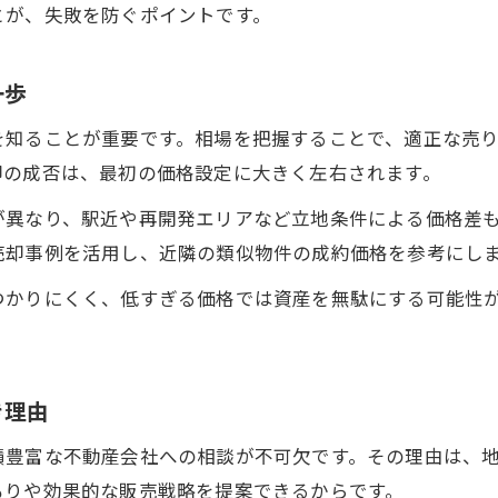
とが、失敗を防ぐポイントです。
家売却の見積もりで信頼できる会社を見極める
家売却で複数見積もりを比較する際の注意点
一歩
家売却の見積もり依頼でチェックすべき項目
を知ることが重要です。相場を把握することで、適正な売
家売却でありがちな選び方の失敗例を解説
却の成否は、最初の価格設定に大きく左右されます。
築年数や立地を活かす家売却戦略
が異なり、駅近や再開発エリアなど立地条件による価格差
家売却で築年数をプラスに変える工夫
売却事例を活用し、近隣の類似物件の成約価格を参考にし
家売却で立地条件を最大限アピールする方法
つかりにくく、低すぎる価格では資産を無駄にする可能性
家売却の見積もり時に築年数が与える影響
家売却で立地を活かすための資料準備術
家売却の築年数別に見る売却成功のポイント
き理由
績豊富な不動産会社への相談が不可欠です。その理由は、
もりや効果的な販売戦略を提案できるからです。