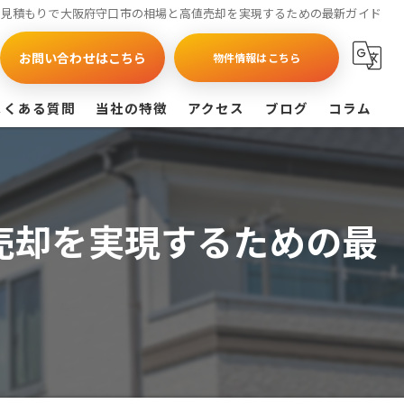
の見積もりで大阪府守口市の相場と高値売却を実現するための最新ガイド
お問い合わせはこちら
物件情報はこちら
よくある質問
当社の特徴
アクセス
ブログ
コラム
買取
戸建て
売却を実現するための最
マンション
相続
査定