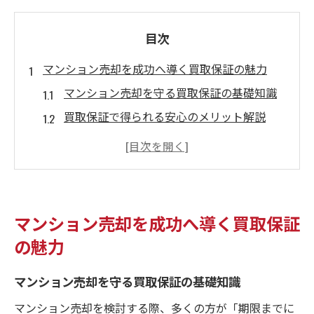
目次
マンション売却を成功へ導く買取保証の魅力
マンション売却を守る買取保証の基礎知識
買取保証で得られる安心のメリット解説
マンション売却成功に不可欠な保証制度の
役割
資産価値を高める買取保証付き売却の流れ
マンション売却で後悔しないための保証活
マンション売却を成功へ導く買取保証
用法
の魅力
買取保証付き売却で不安を手放す方法
マンション売却の不安を解消する保証の仕
マンション売却を守る買取保証の基礎知識
組み
マンション売却を検討する際、多くの方が「期限までに