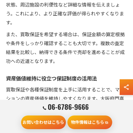
状態、周辺施設の利便性など詳細な情報を伝えましょ
う。これにより、より正確な評価が得られやすくなりま
す。
また、買取保証を希望する場合は、保証金額の算定根拠
や条件をしっかり確認することも大切です。複数の査定
結果を比較し、納得できる条件で売却を進めることが成
功への近道となります。
資産価値維持に役立つ保証制度の活用法
買取保証や各種保証制度を上手に活用することで、マン
ションの資産価値を維持しやすくなります。大阪府門真
06-6786-9666
市でも、不動産会社による保証付き売却サービスが増え
ており、売主にとって安心材料となっています。
お問い合わせはこちら
物件情報はこちら
たとえば、設備保証や瑕疵担保保証を付けることで、売