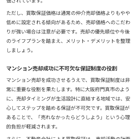
価されています。
資産価値維持に役立つ保証制度の活用法
マンション売却の実践例から学ぶ成功法則
ただし、買取保証価格は通常の仲介売却価格よりもやや
低めに設定される傾向があるため、売却価格へのこだわ
納得価格で売れるための買取保証活用術
りが強い場合は注意が必要です。売却の優先順位や今後
マンション売却で納得価格を得るための極
のライフプランを踏まえ、メリット・デメリットを整理
意
しましょう。
買取保証が価格交渉を有利に進める理由
納得できる売却価格を実現する手法
マンション売却成功に不可欠な保証制度の役割
マンション売却で失敗しない価格決定方法
マンション売却を成功させるうえで、買取保証制度は非
買取保証を活かした価格アップのポイント
常に重要な役割を果たします。特に大阪府門真市のよう
に、売却タイミングが生活設計に直結する地域では、安
心してステップを踏める保証が不可欠です。買取保証が
あることで、「売れなかったらどうしよう」という心理
的負担が軽減されます。
さらに、不動産会社による買取保証は、売却活動の計画