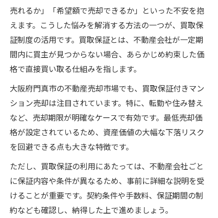
売却期限や最低価格が決まる安心の理由
売れるか」「希望額で売却できるか」といった不安を抱
買取保証付きでリスクを抑えた売却を実現
えます。こうした悩みを解消する方法の一つが、買取保
マンション売却時に知るべき手続きの全体
証制度の活用です。買取保証とは、不動産会社が一定期
像
間内に買主が見つからない場合、あらかじめ約束した価
格で直接買い取る仕組みを指します。
トラブルを避ける買取保証の活用ポイント
安心して進めるマンション売却の極意
大阪府門真市の不動産売却市場でも、買取保証付きマン
ション売却は注目されています。特に、転勤や住み替え
マンション売却を安心して進めるための準
など、売却期限が明確なケースで有効です。最低売却価
備
格が設定されているため、資産価値の大幅な下落リスク
買取保証の条件確認が安心の第一歩
を回避できる点も大きな特徴です。
マンション売却の流れを理解して計画的に
行動
ただし、買取保証の利用にあたっては、不動産会社ごと
に保証内容や条件が異なるため、事前に詳細な説明を受
売却後のトラブルを防ぐ保証選びのコツ
けることが重要です。契約条件や手数料、保証期間の制
マンション売却サポート体制の選び方
約なども確認し、納得した上で進めましょう。
売却タイミングに悩むなら買取保証が安心