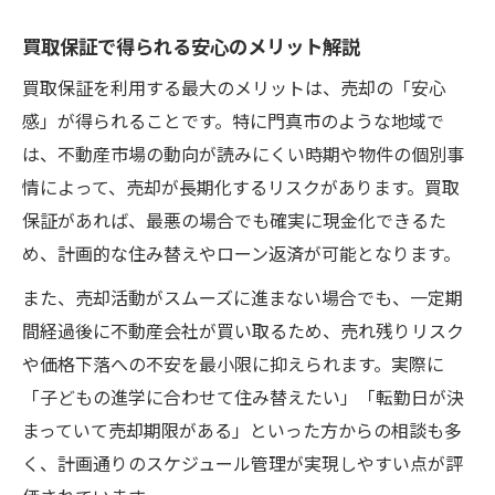
マンション売却のベストタイミングを見極
買取保証で得られる安心のメリット解説
める
買取保証を利用する最大のメリットは、売却の「安心
買取保証が売却時期の悩みをスムーズに解
感」が得られることです。特に門真市のような地域で
決
は、不動産市場の動向が読みにくい時期や物件の個別事
住み替え時に役立つ買取保証の使い方
情によって、売却が長期化するリスクがあります。買取
マンション売却で損をしないタイミング判
保証があれば、最悪の場合でも確実に現金化できるた
断
め、計画的な住み替えやローン返済が可能となります。
買取保証活用で売れ残りリスクを回避
また、売却活動がスムーズに進まない場合でも、一定期
資産価値を守るマンション売却実践ガイド
間経過後に不動産会社が買い取るため、売れ残りリスク
マンション売却で資産価値を最大限に守る
や価格下落への不安を最小限に抑えられます。実際に
方法
「子どもの進学に合わせて住み替えたい」「転勤日が決
買取保証が実現する安心の資産運用術
まっていて売却期限がある」といった方からの相談も多
く、計画通りのスケジュール管理が実現しやすい点が評
マンション売却で押さえるべき査定のコツ