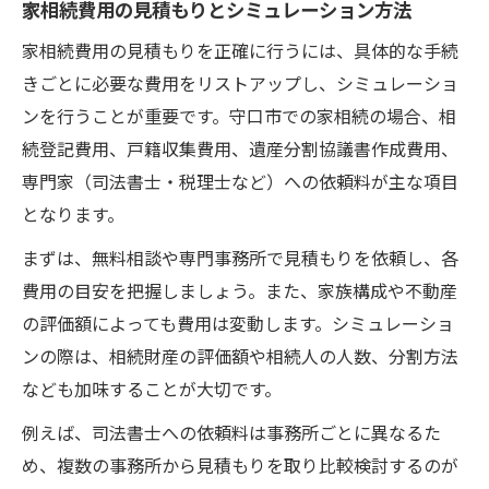
家相続費用の見積もりとシミュレーション方法
信頼できる司法書士選びの注意点
家相続費用の見積もりを正確に行うには、具体的な手続
家相続で失敗しない司法書士選びの基本
きごとに必要な費用をリストアップし、シミュレーショ
家相続費用と司法書士報酬の相場を知る
ンを行うことが重要です。守口市での家相続の場合、相
口コミやレビューを活かした選び方とは
続登記費用、戸籍収集費用、遺産分割協議書作成費用、
家相続手続きで重視すべき司法書士の対応
専門家（司法書士・税理士など）への依頼料が主な項目
信頼できる司法書士相談時の質問例紹介
となります。
家族間トラブルを防ぐ相続手法とは
まずは、無料相談や専門事務所で見積もりを依頼し、各
家相続で生じやすい家族間トラブルの例
費用の目安を把握しましょう。また、家族構成や不動産
円満な遺産分割協議で家族争いを防ぐ方法
の評価額によっても費用は変動します。シミュレーショ
家相続で感情的対立を避ける進め方解説
ンの際は、相続財産の評価額や相続人の人数、分割方法
なども加味することが大切です。
専門家介入で家族間トラブルを予防する
家相続手続きで透明性を確保するポイント
例えば、司法書士への依頼料は事務所ごとに異なるた
め、複数の事務所から見積もりを取り比較検討するのが