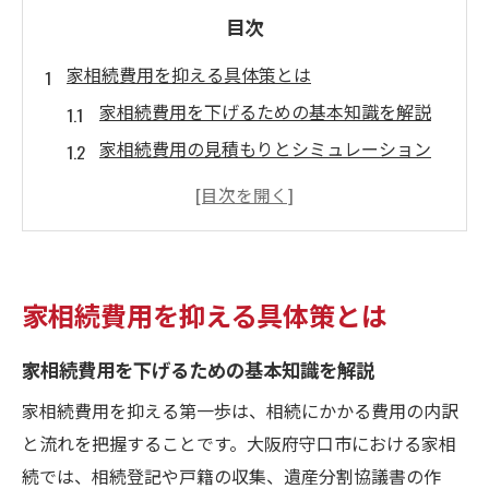
目次
家相続費用を抑える具体策とは
家相続費用を下げるための基本知識を解説
家相続費用の見積もりとシミュレーション
方法
相続登記と戸籍収集で費用を抑える工夫
遺産分割協議書作成時の費用削減ポイント
節税を狙った家相続費用対策の実例紹介
家相続費用を抑える具体策とは
手続きが複雑な家相続を簡潔解説
家相続手続きの全体像と流れを詳しく解説
家相続費用を下げるための基本知識を解説
相続人調査や戸籍収集の注意点と節約法
家相続費用を抑える第一歩は、相続にかかる費用の内訳
家相続で必要な書類と作成時の費用比較
と流れを把握することです。大阪府守口市における家相
続では、相続登記や戸籍の収集、遺産分割協議書の作
遺産分割協議書の作成を簡単にするコツ