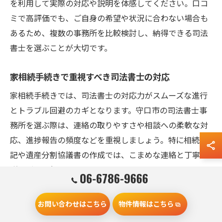
を利用して実際の対応や説明を体感してください。口コ
ミで高評価でも、ご自身の希望や状況に合わない場合も
あるため、複数の事務所を比較検討し、納得できる司法
書士を選ぶことが大切です。
家相続手続きで重視すべき司法書士の対応
家相続手続きでは、司法書士の対応力がスムーズな進行
とトラブル回避のカギとなります。守口市の司法書士事
務所を選ぶ際は、連絡の取りやすさや相談への柔軟な対
応、進捗報告の頻度などを重視しましょう。特に相続登
記や遺産分割協議書の作成では、こまめな連絡と丁寧な
説明が不可欠です。
06-6786-9666
また、万が一トラブルや疑問が生じた場合に、迅速かつ
誠実に対応してくれるかどうかも確認ポイントです。土
お問い合わせはこちら
物件情報はこちら
日や時間外にも対応可能な事務所や、地域に根差したサ