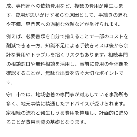
成、専門家への依頼費用など、複数の費用が発生しま
家相続費用を減らすための相談先選び方
す。費用が思いがけず膨らむ原因として、手続きの遅れ
守口市で安心して家相続するコツ
や不備、専門家への過剰な依頼などが挙げられます。
家相続を守口市で進める際の費用注意点
例えば、必要書類を自分で揃えることで一部のコストを
安心の家相続は専門家相談がポイント
削減できる一方、知識不足による手続きミスは後から余
家相続費用が高額化しやすい場面の対策
計な費用やトラブルを招くリスクもあります。相続専門
守口市で利用できる家相続無料相談とは
の相談窓口や無料相談を活用し、事前に費用の全体像を
家相続でトラブルを避けるポイント解説
確認することが、無駄な出費を防ぐ大切なポイントで
無料相談を活用した家相続費用削減術
す。
家相続無料相談を最大限活用する秘訣
守口市では、地域密着の専門家が対応している事務所も
無料相談で家相続費用が減る理由とは
多く、地元事情に精通したアドバイスが受けられます。
弁護士と司法書士の無料相談の違い解説
家相続の流れと発生しうる費用を整理し、計画的に進め
ることが費用削減の基礎となります。
家相続費用見積もり時の無料相談活用法
守口市の無料相談サービス利用の流れ