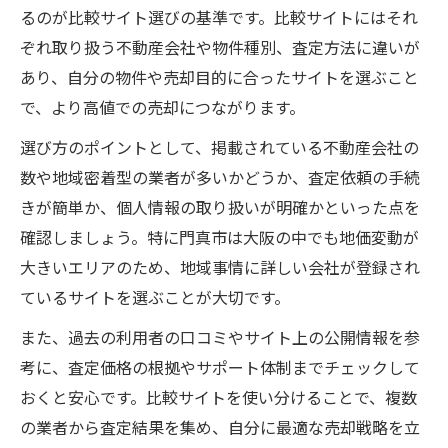
門真市で高値売却を目指す不動産売却査定
るのが比較サイト選びの基準です。比較サイトにはそれ
の進め方
ぞれ取り扱う不動産会社や物件種別、査定方法に違いが
査定比較で見落としがちな不動産売却査定
あり、自分の物件や売却目的に合ったサイトを選ぶこと
のポイント
で、より高値での売却につながります。
不動産売却査定の比較が門真市の売却価格
選び方のポイントとして、掲載されている不動産会社の
に与える影響
数や地域密着型の業者が多いかどうか、査定依頼の手続
タイミングを逃さない不動産売却査定比較
きが簡単か、個人情報の取り扱いが明確かといった点を
のコツ
確認しましょう。特に門真市は大阪の中でも地価変動が
査定結果から門真市の売却戦略を練る方法
大きいエリアのため、地域事情に詳しい会社が登録され
ているサイトを選ぶことが大切です。
一括査定サイト選びが結果を左右する理由
一括査定サイトと不動産売却査定の相性を
また、過去の利用者の口コミやサイト上の公開情報を参
考える
考に、査定価格の根拠やサポート体制までチェックして
不動産売却査定ができる一括サイトの特徴
おくと安心です。比較サイトを使い分けることで、複数
と選び方
の業者から査定結果を集め、自分に最適な売却戦略を立