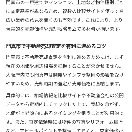
門真市の一戸建てやマンション、土地など物件種別ごと
用術
に査定基準が異なるため、複数の比較サイトを使って幅
地価上昇時に不動産売却査定を依頼するメ
広い業者の意見を聞くのも有効です。これにより、より
リット
現実的な売却価格や売却戦略を立てる材料が揃います。
信頼性重視の不動産売却査定サイト活用法
信頼できる不動産売却査定サイトを見分け
門真市で不動産売却査定を有利に進めるコツ
るコツ
門真市で不動産売却査定を有利に進めるためには、まず
不動産売却査定の信頼性を比較サイトで検
現在の地価や周辺相場を把握することが欠かせません。
証する方法
大阪府内でも門真市は開発やインフラ整備の影響を受け
査定サイトの口コミや評判を不動産売却査
やすいため、売却時期の選定が売却価格に直結します。
定に活かす
具体的には、相場情報を比較サイトや不動産会社の公開
不動産売却査定で安全にサイトを利用する
データから定期的にチェックした上で、売却を急がず、
ポイント
地価が上昇傾向にあるタイミングを狙うことが効果的で
比較サイトで不動産売却査定のリスクを回
す。また、査定依頼時には物件の写真やリフォーム履歴
避する方法
など、アピールポイントを整理しておくと、査定価格が