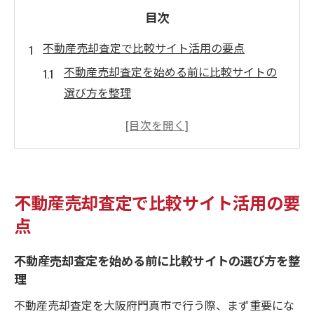
目次
不動産売却査定で比較サイト活用の要点
不動産売却査定を始める前に比較サイトの
選び方を整理
比較サイトを使った不動産売却査定の流れ
と注意点
門真市で不動産売却査定を有利に進めるコ
ツ
不動産売却査定で比較サイト活用の要
不動産売却査定の比較で業者の信頼性を見
点
極める方法
複数の比較サイトで不動産売却査定結果を
不動産売却査定を始める前に比較サイトの選び方を整
チェックする意義
理
門真市の高値売却を叶える査定比較術
不動産売却査定を大阪府門真市で行う際、まず重要にな