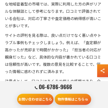
な地域密着型の市場では、実際に利用した方の声がリア
ルな体験談として参考になります。口コミで評価されて
いる会社は、対応の丁寧さや査定価格の納得感が高いこ
とが多いです。
サイトの評判を見る際は、良い点だけでなく悪い点やト
ラブル事例もチェックしましょう。例えば、「査定額が
高かったが売却まで時間がかかった」「担当者の対応が
親身だった」など、具体的な内容が書かれている口コミ
は信頼性が高いです。複数の意見を比較することで、偏
った情報に惑わされずに済みます。
注意点として、口コミはあくまで個人の感想であり、全
06-6786-9666
てのケースに当てはまるわけではありません。最終的な
判断は、自分自身のニーズや物件の条件に合った不動産
お問い合わせはこちら
物件情報はこちら
会社かどうかを総合的に見極めることが大切です。