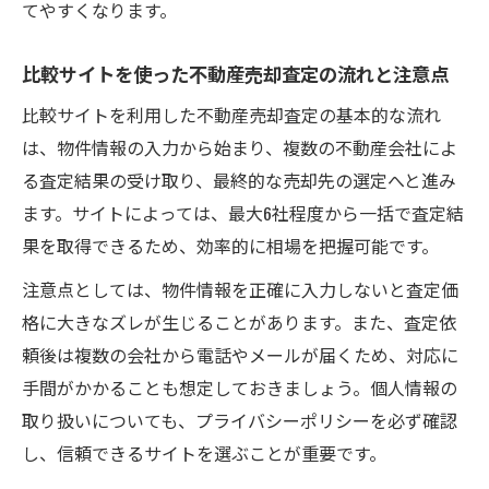
てやすくなります。
比較サイト選択が不動産売却査定の成功を
左右する訳
比較サイトを使った不動産売却査定の流れと注意点
一括査定サイト利用時の不動産売却査定の
比較サイトを利用した不動産売却査定の基本的な流れ
落とし穴
は、物件情報の入力から始まり、複数の不動産会社によ
不動産売却査定で複数サイトを使うメリッ
る査定結果の受け取り、最終的な売却先の選定へと進み
トと注意点
ます。サイトによっては、最大6社程度から一括で査定結
地価上昇を活かした不動産売却戦略とは
果を取得できるため、効率的に相場を把握可能です。
地価上昇局面で不動産売却査定を活かす方
注意点としては、物件情報を正確に入力しないと査定価
法
格に大きなズレが生じることがあります。また、査定依
不動産売却査定で地価変動を戦略に組み込
頼後は複数の会社から電話やメールが届くため、対応に
む意義
手間がかかることも想定しておきましょう。個人情報の
査定結果をもとに地価上昇の波に乗る売却
取り扱いについても、プライバシーポリシーを必ず確認
戦略
し、信頼できるサイトを選ぶことが重要です。
不動産売却査定と門真市の地価トレンド活