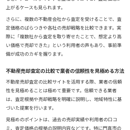
門真市ならではの査定比較ポイント解説
上がるケースも見られます。
門真市特有の不動産売却査定基準を知る
さらに、複数の不動産会社から査定を受けることで、査
比較サイトで門真市の不動産売却査定を深
定価格のばらつきや各社の売却戦略を比較できます。実
掘り
際に「複数社から査定を取り寄せたことで、想定より高
門真市で有利な不動産売却査定比較のヒン
い価格で売却できた」という利用者の声もあり、事前準
ト
備が成功のカギを握ります。
地域特性を踏まえた不動産売却査定のコツ
不動産売却査定の比較で業者の信頼性を見極める方法
門真市の市場動向に合わせた査定比較方法
不動産売却査定の比較サイトを活用する際、業者の信頼
性を見極めることは極めて重要です。信頼できる業者
は、査定根拠や売却戦略を明確に説明し、地域特性に基
づいた提案を行います。
見極めのポイントは、過去の売却実績や利用者の口コ
ミ、査定価格の根拠の説明内容などです。特に門真市の