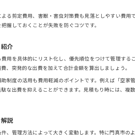
空家放置による修繕費や補修費の実態
による剪定費用、害獣・害虫対策費も見落としやすい費用
空家維持費とリスク回避の重要性を解説
を把握しておくことが失敗を防ぐコツです。
空家の放置が家計負担に直結する理由
空家リスクを減らすために今できる対策
ト紹介
家計を守るための空家維持費削減ポイント
る費用を具体的にリスト化し、優先順位をつけて管理する
空家維持費を抑える節約ポイント紹介
繕費、突発的な出費を加えて合計金額を算出しましょう。
空家の維持費見直しで家計負担を軽減
補助制度の活用も費用軽減のポイントです。例えば「空家
空家維持費を削減する効果的な対策例
無駄な出費を抑えることができます。見積もり時には、複
空家維持費管理で無理なく節約する方法
空家維持費を家計簿に反映しやすくする
を解説
条件、管理方法によって大きく変動します。特に門真市の