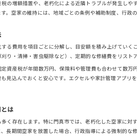
産税の増額措置や、老朽化による近隣トラブルが発生しや
空家維持費の内訳を門真市で詳しく解説
ます。空家の維持には、地域ごとの条例や補助制度、行政
空家の修繕費や保険料の実情に迫る
空家維持で発生する意外な追加費用とは
法
門真市に多い空家の維持管理の実例紹介
生する費用を項目ごとに分解し、目安額を積み上げていく
空家維持費の見直しで管理効率を高める
草刈り・清掃・害虫駆除など）、定期的な修繕費をリスト
負担を抑えたいなら空家維持費の内訳を確認
固定資産税が年間数万円、保険料や管理費も合わせて数万
空家維持費の主要項目を把握して節約へ
費も見込んでおくと安心です。エクセルや家計管理アプリ
空家の固定資産税や管理費の確認ポイント
空家維持で注意したい費用項目一覧
空家維持費を可視化して無駄を見直す方法
用とは
空家にかかる各費用の削減ポイント説明
も多く存在します。特に門真市では、老朽化した空家に対
放置が招く空家リスクと費用負担の現実
に、長期間空家を放置した場合、行政指導による強制的な
空家を放置した場合の維持費急増リスク