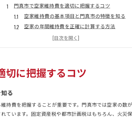
門真市で空家維持費を適切に把握するコツ
空家維持費の基本項目と門真市の特徴を知る
空家の年間維持費を正確に計算する方法
門真市の空家維持で見落としがちな費用とは
空家の維持費見積もりで使えるポイント紹介
空家維持費が変動する要因とその対策を解説
空家を持つなら門真市の負担軽減策を知る
適切に把握するコツ
空家維持費を抑えるための門真市の支援制度
空家の固定資産税負担を軽くする方法とは
を知る
門真市の独自施策で空家の維持費を軽減する
る維持費を把握することが重要です。門真市では空家の数
空家維持費の軽減手続きで必要な注意点
されています。固定資産税や都市計画税はもちろん、火災
空家を賢く管理して費用負担を最小限に
具体的な維持費から見える門真市の空家管理