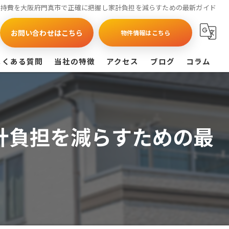
維持費を大阪府門真市で正確に把握し家計負担を減らすための最新ガイド
お問い合わせはこちら
物件情報はこちら
よくある質問
当社の特徴
アクセス
ブログ
コラム
買取
戸建て
計負担を減らすための最
マンション
相続
査定