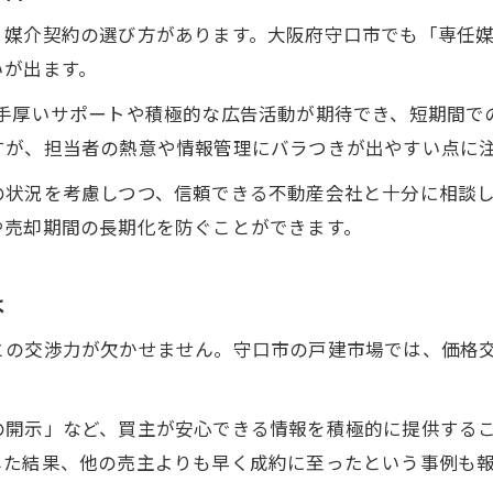
、媒介契約の選び方があります。大阪府守口市でも「専任
査定から現金化までの効率的な進め方
いが出ます。
守口市独自の制度を活用した売却成功例
、手厚いサポートや積極的な広告活動が期待でき、短期間で
売却期間を短縮できたポイントの実体験
すが、担当者の熱意や情報管理にバラつきが出やすい点に
戸建売却時に役立つ交渉事例を紹介
戸建売却の平均期間と守口市で早める秘訣
の状況を考慮しつつ、信頼できる不動産会社と十分に相談
や売却期間の長期化を防ぐことができます。
戸建売却の平均期間を知って戦略を立てる
守口市での売却期間短縮に効果的な工夫
は
査定日数を短くするためのポイント解説
媒介契約で売却活動を迅速化する方法
との交渉力が欠かせません。守口市の戸建市場では、価格
戸建売却期間を左右する要素の整理
の開示」など、買主が安心できる情報を積極的に提供する
した結果、他の売主よりも早く成約に至ったという事例も