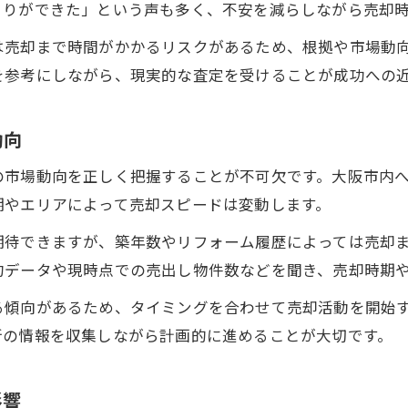
とりができた」という声も多く、不安を減らしながら売却
戸建売却の査定期間を短縮する具体策
は売却まで時間がかかるリスクがあるため、根拠や市場動
売却期間に差が出る媒介契約の活用方法
を参考にしながら、現実的な査定を受けることが成功への
守口市で買主を効率的に見つけるコツ
戸建売却活動を効率化するスケジュール管理
動向
売却期間短縮に役立つ税務確認のポイント
の市場動向を正しく把握することが不可欠です。大阪市内
守口市で戸建売却を急ぐなら押さえたい流れ
期やエリアによって売却スピードは変動します。
戸建売却の早期実現へ向けた準備とは
期待できますが、築年数やリフォーム履歴によっては売却
守口市で媒介契約を急ぐ際の注意点
約データや現時点での売出し物件数などを聞き、売却時期
査定依頼から売却活動開始までの流れ
る傾向があるため、タイミングを合わせて売却活動を開始
買主との交渉を有利に進める販売戦略
新の情報を収集しながら計画的に進めることが大切です。
戸建売却の決済引渡しをスムーズにする方法
スムーズな戸建売却が叶う守口市の成功事例集
影響
短期間で成約した戸建売却事例に学ぶコツ