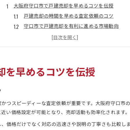
大阪府守口市で戸建売却を早めるコツを伝授
戸建売却の時間を早める査定依頼のコツ
守口市で戸建売却を有利に進める市場動向
媒介契約選びが戸建売却時間に与える影響
戸建売却を短期間で実現する交渉術とは
守口市で信頼できる不動産会社の選び方
戸建売却の時間短縮に役立つ守口市の実践法
却を早めるコツを伝授
査定スピードを上げる戸建売却の依頼方法
戸建売却の媒介契約で知っておきたい制度
ツ
守口市ならではの空き家対策登録制度活用法
確かつスピーディーな査定依頼が重要です。大阪府守口市
内覧対応が戸建売却の時間短縮に与える効果
に近い価格設定が可能となり、売却活動も効率化されます
地元不動産会社と連携した売却活動の進め方
し、価格だけでなく対応の迅速さや説明の丁寧さも比較しま
売却期間を短くするために知るべき守口市の工夫