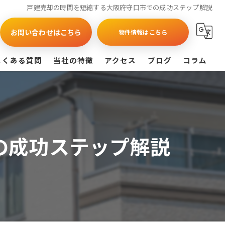
戸建売却の時間を短縮する大阪府守口市での成功ステップ解説
お問い合わせはこちら
物件情報はこちら
よくある質問
当社の特徴
アクセス
ブログ
コラム
買取
戸建て
の成功ステップ解説
マンション
相続
査定