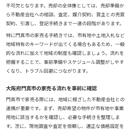
不可欠となります。売却の全体像としては、売却準備か
初めて家売る場合の手順と書類準備
ら不動産会社への相談、査定、媒介契約、買主との売買
初めて家売る際の基本手順を徹底解説
契約、引渡し、登記手続きまで一連の段階があります。
家売る手続きに必要な書類と準備方法
特に門真市の家売る手続きでは、市有地や土地入札など
家売るための売買契約成立までの流れ
地域特有のキーワードが出てくる場合もあるため、一般
家売る相談から登記までの進め方
的な流れに加えて地域の制度も確認しましょう。流れを
家売るとき書類不備を防ぐチェック方法
把握することで、事前準備やスケジュール調整がしやす
権利書なしでも家売る方法とは何か
くなり、トラブル回避につながります。
権利書なしでも家売る手続きの進め方
大阪府門真市の家売る流れを事前に確認
家売る時権利書紛失時の対応策解説
門真市で家売る際には、地域に根ざした不動産会社との
家売る際の本人確認書類と補完方法
連携が重要です。まず、売却希望の物件が市有地や事業
権利書再発行不可時の家売る流れとは
用地に該当するかを確認し、必要な手続きを整理しま
家売る際の司法書士活用ポイント
す。次に、現地調査や査定を依頼し、適正な価格設定を
家を売った時に発生する手数料の仕組み