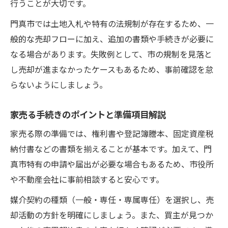
行うことが大切です。
家売る手続き時の手数料内訳を解説
門真市では土地入札や特有の法規制が存在するため、一
家売る時に発生する主な費用とその特徴
般的な売却フローに加え、追加の書類や手続きが必要に
仲介手数料など家売る際の費用ポイント
なる場合があります。失敗例として、市の規制を見落と
家売る経費節約のための実践的アドバイス
し売却が進まなかったケースもあるため、事前確認を怠
家売る手続きで注意したい費用精算方法
らないようにしましょう。
門真市における土地売却と市有地対応策
家売る手続きのポイントと準備項目解説
門真市土地売却時の家売る手続き注意点
家売る際の市有地売却と入札制度の流れ
家売る際の準備では、権利書や登記簿謄本、固定資産税
納付書などの書類を揃えることが基本です。加えて、門
家売る時の事業用地対応と必要書類
真市特有の申請や届出が必要な場合もあるため、市役所
家売る手続きで市有地規制を正しく理解
や不動産会社に事前相談すると安心です。
土地売却前に家売るための準備と進め方
媒介契約の種類（一般・専任・専属専任）を選択し、売
却活動の方針を明確にしましょう。また、買主が見つか