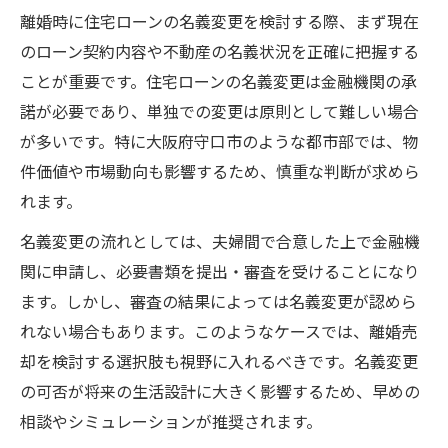
離婚売却で家の名義変更時に生じるリスク
離婚時に住宅ローンの名義変更を検討する際、まず現在
と対策
のローン契約内容や不動産の名義状況を正確に把握する
住宅ローンが未完済の場合の名義変更留意
ことが重要です。住宅ローンの名義変更は金融機関の承
点
諾が必要であり、単独での変更は原則として難しい場合
夫名義のまま住み続ける際の法的な注意事
が多いです。特に大阪府守口市のような都市部では、物
項
件価値や市場動向も影響するため、慎重な判断が求めら
仮登記や負担付贈与が絡むケースの落とし
れます。
穴
名義変更の流れとしては、夫婦間で合意した上で金融機
離婚財産分与時に贈与税が発生する場合と
関に申請し、必要書類を提出・審査を受けることになり
は
ます。しかし、審査の結果によっては名義変更が認めら
財産分与と住宅ローンが複雑化する理由
れない場合もあります。このようなケースでは、離婚売
却を検討する選択肢も視野に入れるべきです。名義変更
財産分与と住宅ローン残債の関係を整理し
の可否が将来の生活設計に大きく影響するため、早めの
よう
相談やシミュレーションが推奨されます。
アンダーローンとオーバーローンの違いと