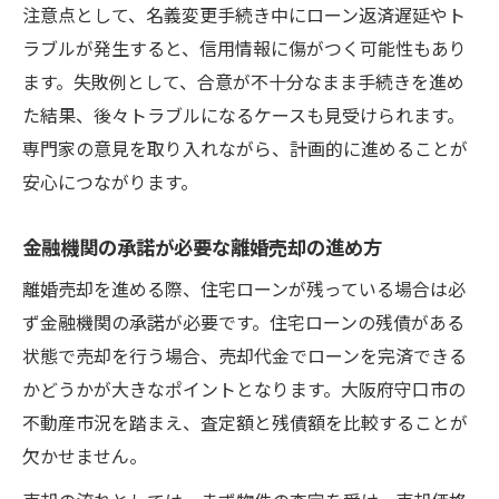
判断基準
注意点として、名義変更手続き中にローン返済遅延やト
離婚売却を選択した場合の財産評価の考え
ラブルが発生すると、信用情報に傷がつく可能性もあり
方
ます。失敗例として、合意が不十分なまま手続きを進め
た結果、後々トラブルになるケースも見受けられます。
仮登記と本登記のタイミングが与える影響
専門家の意見を取り入れながら、計画的に進めることが
財産分与が2年経過後となる場合の税務注意
安心につながります。
点
離婚売却に伴う負担付贈与の落とし穴とは
金融機関の承諾が必要な離婚売却の進め方
離婚売却で負担付贈与を選択する際のリス
離婚売却を進める際、住宅ローンが残っている場合は必
ク
ず金融機関の承諾が必要です。住宅ローンの残債がある
負担付贈与による贈与税発生の注意点を解
状態で売却を行う場合、売却代金でローンを完済できる
説
かどうかが大きなポイントとなります。大阪府守口市の
住宅ローン付き不動産の贈与手続きの流れ
不動産市況を踏まえ、査定額と残債額を比較することが
負担付贈与が財産分与と異なる点を比較
欠かせません。
離婚財産分与における負担付贈与のメリッ