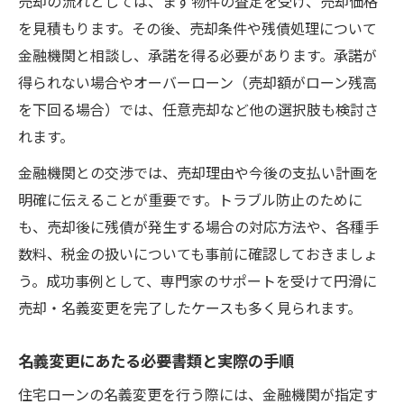
売却の流れとしては、まず物件の査定を受け、売却価格
トとデメリット
を見積もります。その後、売却条件や残債処理について
仮登記を活用した財産分与の進め方
金融機関と相談し、承諾を得る必要があります。承諾が
仮登記を活用した離婚売却時の安全な進行
得られない場合やオーバーローン（売却額がローン残高
方法
を下回る場合）では、任意売却など他の選択肢も検討さ
仮登記の利用が有効なケースと注意点
れます。
財産分与仮登記でトラブルを回避するポイ
金融機関との交渉では、売却理由や今後の支払い計画を
ント
明確に伝えることが重要です。トラブル防止のために
住宅ローン完済前の仮登記活用事例を紹介
も、売却後に残債が発生する場合の対応方法や、各種手
仮登記から本登記までの手続きと必要書類
数料、税金の扱いについても事前に確認しておきましょ
う。成功事例として、専門家のサポートを受けて円滑に
名義変更に必要な手続きと費用を整理
売却・名義変更を完了したケースも多く見られます。
離婚売却時の名義変更に必要な実務手続き
を解説
名義変更にあたる必要書類と実際の手順
名義変更にかかる費用とその内訳を把握し
住宅ローンの名義変更を行う際には、金融機関が指定す
よう