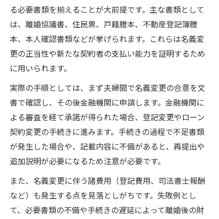
る必要書類を揃えることが大前提です。主な書類として
登記手数料や税金負担を抑えた対応法
は、離婚協議書、住民票、戸籍謄本、不動産登記簿謄
住宅ローン残債がある場合の費用負担と交
本、本人確認書類などが挙げられます。これらは名義変
渉例
更の正当性や新たな契約者の支払い能力を証明するため
離婚による名義変更で専門家に依頼すべき
に用いられます。
場合
実際の手順としては、まず夫婦間で名義変更の合意を文
書で確認し、その後金融機関に申請します。金融機関に
よる審査を経て承諾が得られた場合、登記変更やローン
契約変更の手続きに進みます。手続きの過程で不足書類
が発生した場合や、記載内容に不備があると、再提出や
追加説明が必要になるため注意が必要です。
また、名義変更に伴う諸費用（登記費用、司法書士報酬
など）も発生する点を見落としがちです。失敗例とし
て、必要書類の不備や手続きの遅延によって離婚後の財