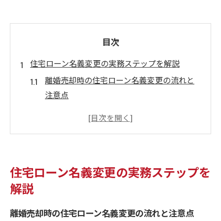
目次
住宅ローン名義変更の実務ステップを解説
離婚売却時の住宅ローン名義変更の流れと
注意点
金融機関の承諾が必要な離婚売却の進め方
名義変更にあたる必要書類と実際の手順
離婚時の住宅ローン残債処理と売却の判断
基準
住宅ローン名義変更の実務ステップを
財産分与を意識した名義変更の進め方ポイ
解説
ント
離婚時に家の名義を変える場合の注意点
離婚売却時の住宅ローン名義変更の流れと注意点