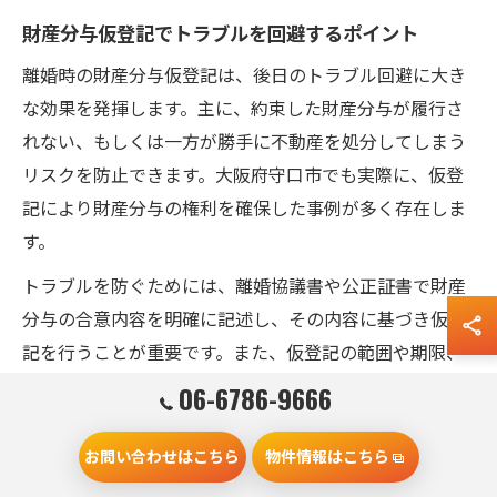
財産分与仮登記でトラブルを回避するポイント
離婚時の財産分与仮登記は、後日のトラブル回避に大き
な効果を発揮します。主に、約束した財産分与が履行さ
れない、もしくは一方が勝手に不動産を処分してしまう
リスクを防止できます。大阪府守口市でも実際に、仮登
記により財産分与の権利を確保した事例が多く存在しま
す。
トラブルを防ぐためには、離婚協議書や公正証書で財産
分与の合意内容を明確に記述し、その内容に基づき仮登
記を行うことが重要です。また、仮登記の範囲や期限、
費用負担、ローン返済の扱いなども具体的に取り決めて
06-6786-9666
おくと、後々の紛争予防につながります。専門家の助言
を得て、手続き内容や書類の不備がないように進めまし
お問い合わせはこちら
物件情報はこちら
ょう。