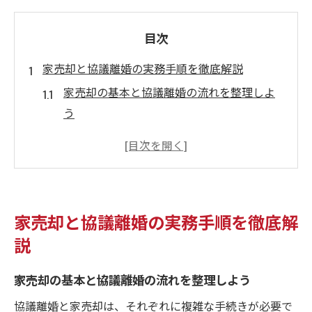
目次
家売却と協議離婚の実務手順を徹底解説
家売却の基本と協議離婚の流れを整理しよ
う
協議離婚と家売却を同時進行する際の注意
点
家売却時に必要な書類と手続きのポイント
家売却の実務で避けたいトラブル事例
家売却と協議離婚の実務手順を徹底解
協議離婚で家売却を進める最善の準備法
説
財産分与を見据えた家売却の流れと注意点
家売却益を公正に分ける財産分与の進め方
家売却の基本と協議離婚の流れを整理しよう
財産分与で家売却時に留意すべき実務ポイ
協議離婚と家売却は、それぞれに複雑な手続きが必要で