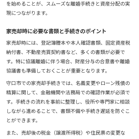
を始めることが、スムーズな離婚手続きと資産分配の実
は
現につながります。
家売却における無料相談や口コミの活用法
専門家の助言で家売却と協議離婚を円滑に
家売却時に必要な書類と手続きのポイント
進行
家売却時には、登記簿謄本や本人確認書類、固定資産税
家売却時に弁護士や税理士へ相談すべき内
納付書、不動産売買契約書など、多くの書類が必要で
容
す。特に協議離婚に伴う場合、財産分与の合意書や離婚
家売却時に避けたい協議離婚の落とし穴とは
協議書も準備しておくことが重要となります。
家売却で協議離婚時に陥りやすい失敗例
守口市での家売却手続きでは、名義変更やローン残債の
家売却と協議離婚でよくある曖昧な約束の
精算に関して、金融機関や法務局での確認作業が必須で
危険
す。手続きの流れを事前に整理し、役所や専門家に相談
家売却を巡る財産分与トラブルの予防策
しながら進めることで、書類不備や手続き遅延を防ぐこ
とができます。
協議書未記載による家売却のリスクに注意
家売却後の税金問題や費用負担で失敗しな
また、売却後の税金（譲渡所得税）や住民票の変更な