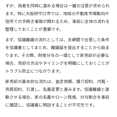
ント
すが、両者を同時に進める場合は一層の注意が求められ
家売却の査定額とローン残高確認の重要性
ます。特に大阪府守口市では、地域の不動産市場動向や
財産分与と家売却でよくある落とし穴回避
役所での手続き事情が関わるため、事前に全体の流れを
法
整理しておくことが重要です。
協議書作成時に家売却の分配を具体化する
まず、協議離婚の流れとしては、夫婦間で合意した条件
離婚協議時に家売却で押さえるべき要点
を協議書としてまとめ、離婚届を提出することから始ま
ります。その際、財産分与の一環として家売却が必要な
協議離婚で家売却を話し合う際の必須ポイ
場合、売却の方法やタイミングを明確にしておくことが
ント
トラブル防止につながります。
家売却に関する口頭約束のリスクと対応策
離婚協議で家売却時に決めておくべき内容
家売却の基本的な流れは、査定依頼、媒介契約、内覧・
売買契約、引渡し、名義変更と進みます。協議離婚と連
家売却の名義変更と費用分担の明確化の必
動させる場合、家の名義やローン残債、分与割合を事前
要性
に確認し、協議書に明記することが不可欠です。
家売却を伴う協議離婚で後悔しないための
心得