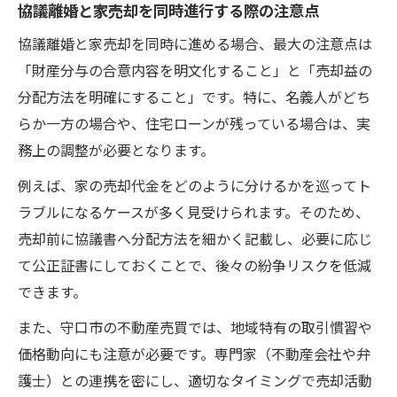
協議離婚と家売却を同時進行する際の注意点
後悔しない家売却には協議書の明記が肝心
協議離婚と家売却を同時に進める場合、最大の注意点は
家売却の条件を協議書に明記する重要性
「財産分与の合意内容を明文化すること」と「売却益の
離婚協議書で家売却益の分割を明確化する
分配方法を明確にすること」です。特に、名義人がどち
方法
らか一方の場合や、住宅ローンが残っている場合は、実
協議書記載で家売却時のトラブルを防ぐコ
務上の調整が必要となります。
ツ
例えば、家の売却代金をどのように分けるかを巡ってト
家売却の振込期限や費用負担を協議書に反
ラブルになるケースが多く見受けられます。そのため、
映
売却前に協議書へ分配方法を細かく記載し、必要に応じ
専門家監修で家売却に強い協議書を作成し
て公正証書にしておくことで、後々の紛争リスクを低減
よう
できます。
専門家相談を活かした家売却と離婚の進め方
また、守口市の不動産売買では、地域特有の取引慣習や
家売却と協議離婚で専門家相談を活用する
価格動向にも注意が必要です。専門家（不動産会社や弁
利点
護士）との連携を密にし、適切なタイミングで売却活動
離婚に強い弁護士が家売却で果たす役割と