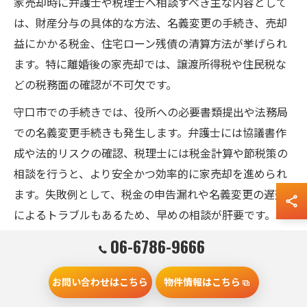
家売却時に弁護士や税理士へ相談すべき主な内容として
は、財産分与の具体的な方法、名義変更の手続き、売却
益にかかる税金、住宅ローン残債の清算方法が挙げられ
ます。特に離婚後の家売却では、譲渡所得税や住民税な
どの税務面の確認が不可欠です。
守口市での手続きでは、役所への必要書類提出や法務局
での名義変更手続きも発生します。弁護士には協議書作
成や法的リスクの確認、税理士には税金計算や節税策の
相談を行うと、より安全かつ効率的に家売却を進められ
ます。失敗例として、税金の申告漏れや名義変更の遅延
によるトラブルもあるため、早めの相談が肝要です。
06-6786-9666
家売却時に避けたい協議離婚の落とし
お問い合わせはこちら
物件情報はこちら
穴とは