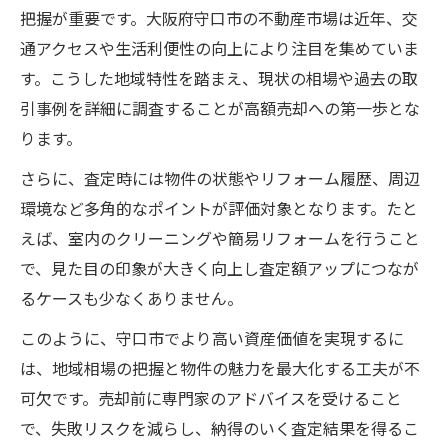
把握が重要です。大阪府守口市の不動産市場は近年、交
資産価値アップを促す売却査定のコツ
通アクセスや生活利便性の向上により注目を集めていま
売却査定で見える物件の魅力引き出し方
す。こうした地域特性を踏まえ、現状の相場や過去の取
守口市の売却査定で満足価格を実現する方法
引事例を詳細に調査することが高額売却への第一歩とな
売却査定結果を最大化する交渉テクニック
ります。
満足価格に導く売却査定の活用ポイント
さらに、査定時には物件の状態やリフォーム履歴、周辺
売却査定を味方にした価格設定のコツ
環境など多角的なポイントが評価対象となります。たと
売却査定で納得の成約を実現する方法
えば、室内のクリーニングや簡易リフォームを行うこと
査定を活かした希望額達成への道筋
で、見た目の印象が大きく向上し査定額アップにつなが
一括査定サービスで高値売却を目指す秘訣
るケースも少なくありません。
一括サービスの売却査定で比較するポイン
このように、守口市でより高い資産価値を実現するに
ト
は、地域相場の把握と物件の魅力を最大化する工夫が不
高値売却を目指す売却査定の活用術とは
可欠です。売却前に専門家のアドバイスを受けること
一括査定で納得できる売却先を見極める方
で、失敗リスクを減らし、納得のいく査定結果を得るこ