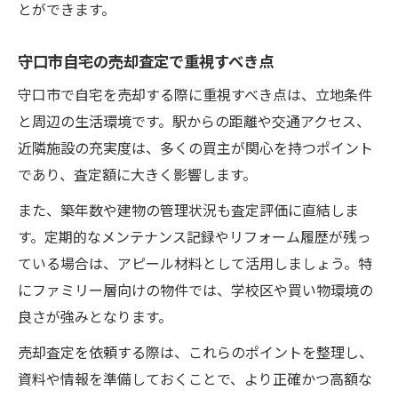
法
とができます。
売却査定利用時の注意点と選択基準
守口市自宅の売却査定で重視すべき点
一括査定サービスで査定額を引き上げる工
夫
守口市で自宅を売却する際に重視すべき点は、立地条件
と周辺の生活環境です。駅からの距離や交通アクセス、
今こそ売却査定で強みを引き出すポイント
近隣施設の充実度は、多くの買主が関心を持つポイント
売却査定で自宅の強みを際立たせる方法
であり、査定額に大きく影響します。
タイミング重視の売却査定活用ポイント
また、築年数や建物の管理状況も査定評価に直結しま
売却査定を通じて他物件との差別化を図る
す。定期的なメンテナンス記録やリフォーム履歴が残っ
強みを反映した売却査定の見せ方を工夫
ている場合は、アピール材料として活用しましょう。特
売却査定の数字を活かすアピール戦略
にファミリー層向けの物件では、学校区や買い物環境の
売却査定を比較し高額成約へと導く戦略
良さが強みとなります。
売却査定を比較して賢く選ぶための基準
売却査定を依頼する際は、これらのポイントを整理し、
高額成約に繋がる売却査定の選び方
資料や情報を準備しておくことで、より正確かつ高額な
売却査定比較で見落とせない重要ポイント