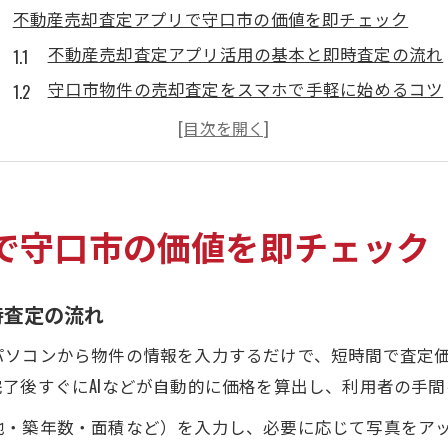
不動産売却査定アプリで守口市の価値を即チェック
不動産売却査定アプリ活用の基本と即時査定の流れ
守口市物件の売却査定をスマホで手軽に始めるコツ
一括査定アプリ選びで押さえるべき注意点とは
GPS機能を使った不動産売却査定のメリット解説
守口市不動産の最新相場をアプリで把握する方法
守口市の物件査定を手軽に進める最新活用術
で守口市の価値を即チェック
不動産売却査定を時短で済ませるための工夫ポイン
匿名査定やAI機能を駆使した手軽な査定の進め方
時査定の流れ
守口市に強い査定アプリを見極めるチェックリスト
パソコンから物件の情報を入力するだけで、短時間で査定
オンライン査定と地元業者比較の実践的な方法
了後すぐにAIなどが自動的に価格を算出し、利用者の手
査定アプリ利用時に気をつけたい落とし穴とは
地・築年数・面積など）を入力し、必要に応じて写真をア
匿名査定とAIを使った手間なし不動産売却法