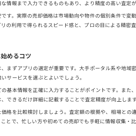
細な情報まで入力できるものもあり、より精度の高い査定
不動産売却査定で匿名機能を上手に使うヒント
安です。実際の売却価格は市場動向や物件の個別条件で変
AI査定の仕組みと正確な価格把握のための工夫
プリの利用で得られるスピード感と、プロの目による精密
手間を減らす不動産売却査定アプリの選び方
守口市でAI査定を活用した売却成功事例を紹介
匿名査定と訪問査定の違いと賢い使い分け方
に始めるコツ
スマホで完結する不動産売却査定の魅力とは
は、まずアプリの選定が重要です。大手ポータル系や地域
不動産売却査定をスマホアプリで完結する利点
強いサービスを選ぶとよいでしょう。
短時間で査定依頼ができるアプリ利用のポイント
どの基本情報を正確に入力することがポイントです。また
守口市物件の即日査定を叶えるアプリの選び方
は、できるだけ詳細に記載することで査定精度が向上しま
スマホ査定で得られる最新売却情報の活用法
た価格を比較検討しましょう。査定額の根拠や、相場との
売却査定後の手続きもアプリで簡単に進める方法
ることで、忙しい方や初めての売却でも手軽に情報収集・
守口市で後悔しない査定アプリの使い方解説
不動産売却査定アプリの信頼性を見極める方法