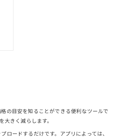
ト
価格の目安を知ることができる便利なツールで
間を大きく減らします。
ップロードするだけです。アプリによっては、