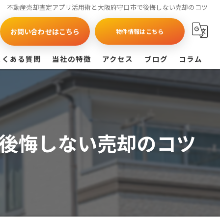
不動産売却査定アプリ活用術と大阪府守口市で後悔しない売却のコツ
お問い合わせはこちら
物件情報はこちら
よくある質問
当社の特徴
アクセス
ブログ
コラム
買取
戸建て
後悔しない売却のコツ
マンション
相続
査定