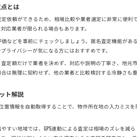
意点とは
複数アプリを比較して最適な査定結果を得るコツ
査定依頼ができるため、相場比較や業者選定に非常に便利
守口市特化型アプリの強みと賢い使い方
は対応業者が限られる場合もあります。
しつこい営業電話を避けるアプリ利用のポイント
評価などを事前にチェックしましょう。匿名査定機能があ
査定データを最大限活用する売却準備の手順
やプライバシーが気になる方にはおすすめです。
無料不動産評価のポイントとアプリ選びのコツ
、査定額だけで業者を決めず、対応や説明の丁寧さ、地元
不動産売却査定を無料で依頼する際の注意点
場合は無理に契約せず、他の業者と比較検討する冷静さも
無料アプリの機能比較と選定基準を徹底解説
守口市で利用できる無料査定アプリの特徴
リット解説
売却査定の精度を高める無料サービスの使い方
、位置情報を自動取得することで、物件所在地の入力ミス
無料査定で得られる情報と実際の売却活用法
やすい地域では、GPS連動による査定は相場のズレを減