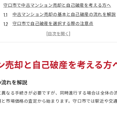
守口市で中古マンション売却と自己破産を考える方へ
中古マンション売却の基本と自己破産の流れを解説
守口市で自己破産を選択する際の注意点
経済的不安を軽減する中古マンション売却術
自己破産が通らない場合の中古マンション売却対策
相談前に押さえたい中古マンション売却のコツ
自己破産前にできる中古マンション売却対策
ン売却と自己破産を考える方
自己破産前に検討したい中古マンション売却戦略
中古マンション売却と借金整理のタイミングを考え
の流れを解説
自己破産がしたもん勝ちか疑問を解消する方法
に異なる手続きが必要ですが、同時進行する場合は全体の
中古マンション売却のスムーズな進め方と注意点
握と市場価格の査定から始まります。守口市では駅近や交
弁護士費用を抑えた中古マンション売却の実践法
借金問題解決へ導く中古マンション売却術