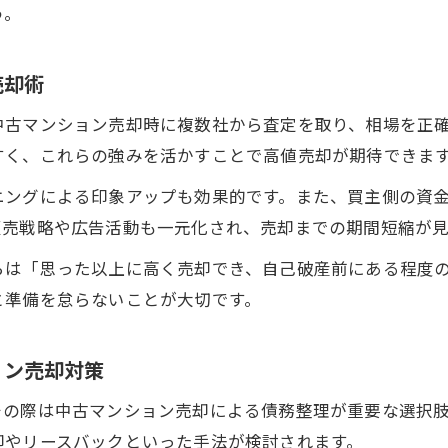
う。
自己破産前後で異なる売却のポイントを解説
売却時に気を付けたい契約トラブルの回避策
売却術
中古マンション売却に必要な書類と手続き
中古マンション売却時に複数社から査定を取り、相場を正
売却価格を最大化する中古マンション売却法
すく、これらの強みを活かすことで高値売却が期待できま
自己破産時に失敗しない不動産の現実的処理法
ニングによる印象アップも効果的です。また、買主側の資
自己破産時に求められる中古マンション売却の実務
販売戦略や広告活動も一元化され、売却までの期間短縮が見
不動産処分と中古マンション売却の違いを把握する
らは「思った以上に高く売却でき、自己破産前にある程度
現実的に選ぶべき中古マンション売却方法とは
と準備を怠らないことが大切です。
自己破産時の不動産価値評価のポイント
失敗しない中古マンション売却の実践テクニック
ョン売却対策
その際は中古マンション売却による債務整理が重要な選択
却やリースバックといった手法が検討されます。