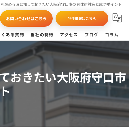
産を進める時に知っておきたい大阪府守口市の具体的対策と成功ポイント
お問い合わせはこちら
物件情報はこちら
よくある質問
当社の特徴
アクセス
ブログ
コラム
買取
戸建て
ておきたい大阪府守口市
マンション
ト
相続
査定