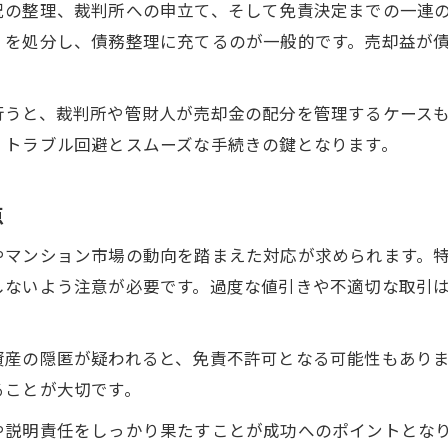
況の整理、裁判所への申立て、そして免責決定までの一連
中古マンション売却で借金問題を軽減する方法
）を処分し、債務整理に充てるのが一般的です。売却益が
自己破産と中古マンション売却の最適な手順
借金500万円のケース別中古マンション売却対策
行うと、裁判所や管財人が売却金の配分を管理するケース
任意整理と中古マンション売却の違いを理解する
、トラブル回避とスムーズな手続きの鍵となります。
借金整理に役立つ中古マンション売却のコツ
安心して進める守口市の自己破産と資産整理
点
守口市で安心できる中古マンション売却手順
やマンション市場の動向を踏まえた対応が求められます。
自己破産と資産整理を両立させるポイント
しないよう注意が必要です。過度な値引きや不適切な取引
中古マンション売却時の法的サポート活用法
資産整理を進めるための中古マンション売却術
資産の隠匿が疑われると、免責不許可となる可能性もあり
自己破産と中古マンション売却の同時進行法
ることが大切です。
中古マンション売却における注意すべきポイント
や説明責任をしっかり果たすことが成功へのポイントとな
中古マンション売却で失敗しないためのチェック項