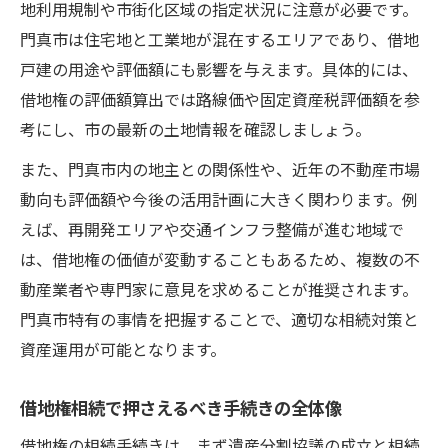
地利用規制や市街化区域の指定状況に注意が必要です。
特例や減額規定を活用した節税策紹介
門真市は住宅地と工業地が混在するエリアであり、借地
借地権を相続する際のデメリットも徹底分析
戸建の用途や評価額にも影響を与えます。具体的には、
借地戸建相続で生じる主なデメリット解説
借地権の評価額算出では路線価や固定資産税評価額を参
地主との関係悪化リスクと対策を知ろう
考にし、市の最新の土地情報を確認しましょう。
借地戸建売却時の注意点や課題とは
また、門真市内の地主との関係性や、近年の不動産市場
相続登記義務化とその影響を考える
動向も評価額や今後の活用計画に大きく関わります。例
借地戸建の承諾料や更新費用の負担例
えば、再開発エリアや交通インフラ整備が進む地域で
地主との関係維持に欠かせない通知のポイント
は、借地権の価値が変動することもあるため、複数の不
借地戸建相続で必須となる通知内容とは
動産業者や専門家に意見を求めることが推奨されます。
門真市特有の事情を把握することで、適切な相続対策と
地主への通知時期と書面作成の留意点
資産運用が可能となります。
借地戸建相続後の良好な関係構築法
通知書に記載すべき情報と実例紹介
借地権相続で押さえるべき手続きの全体像
トラブル予防に役立つ地主対応の工夫
借地権の相続手続きは、まず遺産分割協議の成立と相続