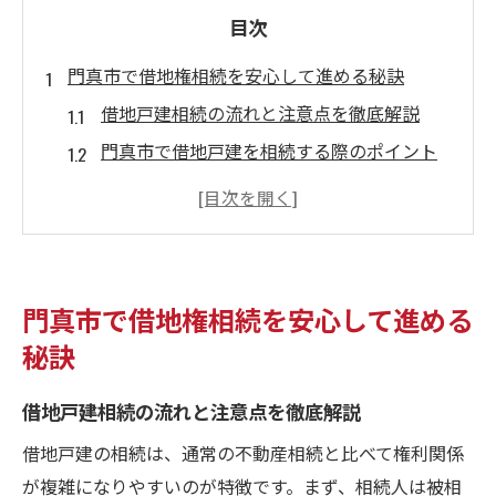
目次
門真市で借地権相続を安心して進める秘訣
借地戸建相続の流れと注意点を徹底解説
門真市で借地戸建を相続する際のポイント
借地権相続で押さえるべき手続きの全体像
借地戸建の相続でトラブルを防ぐ具体策
門真市の借地戸建相続で失敗しない方法
借地戸建の相続手続きに必要な実践知識
門真市で借地権相続を安心して進める
借地戸建相続の基本と手続きの流れを紹介
秘訣
戸籍謄本収集や遺産分割協議の進め方
借地戸建相続の流れと注意点を徹底解説
借地戸建の相続登記を円滑に進めるコツ
実務で役立つ借地戸建相続の書類準備法
借地戸建の相続は、通常の不動産相続と比べて権利関係
が複雑になりやすいのが特徴です。まず、相続人は被相
借地戸建相続で専門家に相談すべき場面