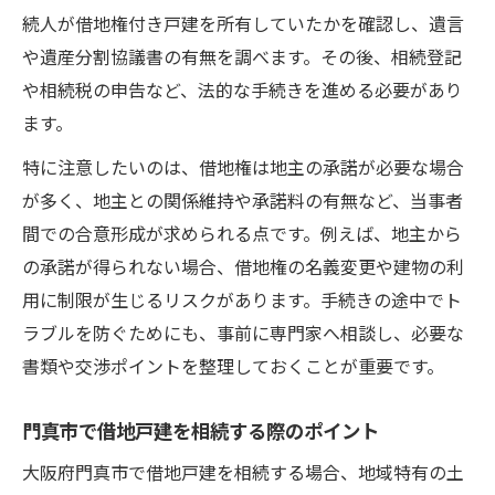
続人が借地権付き戸建を所有していたかを確認し、遺言
親が亡くなった際の借地権の扱いを分かりやす
や遺産分割協議書の有無を調べます。その後、相続登記
く解説
や相続税の申告など、法的な手続きを進める必要があり
親の死亡時に借地戸建はどう引き継がれる
ます。
か
特に注意したいのは、借地権は地主の承諾が必要な場合
借地戸建相続で生じる契約継続のポイント
が多く、地主との関係維持や承諾料の有無など、当事者
借地戸建の権利存続と名義変更の手順
間での合意形成が求められる点です。例えば、地主から
承諾料や通知の必要性を正しく理解しよう
の承諾が得られない場合、借地権の名義変更や建物の利
相続人間での借地戸建分割協議の進め方
用に制限が生じるリスクがあります。手続きの途中でト
相続時に知っておきたい借地権の評価方法
ラブルを防ぐためにも、事前に専門家へ相談し、必要な
借地戸建評価額算出の基本を解説します
書類や交渉ポイントを整理しておくことが重要です。
自用地評価額と借地権割合の関係を理解
門真市で借地戸建を相続する際のポイント
路線価を活用した借地戸建の評価手順
大阪府門真市で借地戸建を相続する場合、地域特有の土
借地戸建相続で評価額を正確に出すコツ