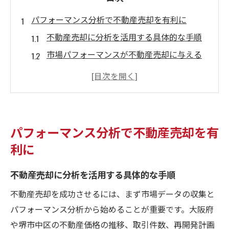
パフォーマンス分析で不動産売却を有利に
不動産売却に分析を活用する具体的な手順
市場パフォーマンスが不動産売却に与える
影響
堺市中区の不動産売却を支える分析視点
分析結果を踏まえた売却戦略の立て方
不動産売却で失敗しないための分析のコツ
パフォーマンス分析で不動産売却を有
堺市中区で市場動向を活かす売却戦略
利に
堺市中区の不動産売却を成功に導く市場分
析
不動産売却に分析を活用する具体的な手順
最新トレンドから見る売却戦略のポイント
不動産売却を成功させるには、まず市場データの収集と
市場動向による不動産売却タイミングの見
パフォーマンス分析から始めることが重要です。大阪府
極め
や堺市中区の不動産価格の推移、取引件数、再開発計画