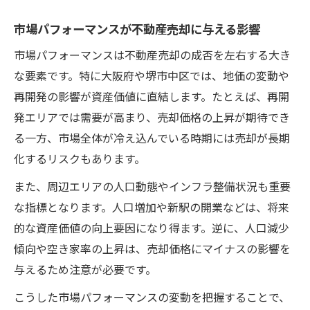
地価変動を活かした最適な売却時期の探り
方
市場パフォーマンスが不動産売却に与える影響
不動産売却タイミングを決める指標とは
市場パフォーマンスは不動産売却の成否を左右する大き
市場データが示す地価変動と売却判断
な要素です。特に大阪府や堺市中区では、地価の変動や
戦略的な不動産売却を目指すなら分析力が鍵
再開発の影響が資産価値に直結します。たとえば、再開
発エリアでは需要が高まり、売却価格の上昇が期待でき
不動産売却成功のための分析力向上術
る一方、市場全体が冷え込んでいる時期には売却が長期
戦略立案に必要なデータ活用のポイント
化するリスクもあります。
分析力を高める不動産売却の勉強法
また、周辺エリアの人口動態やインフラ整備状況も重要
堺市中区における分析型売却戦略の実践
な指標となります。人口増加や新駅の開業などは、将来
不動産売却で差がつく分析スキルの磨き方
的な資産価値の向上要因になり得ます。逆に、人口減少
再開発を切り口に資産価値の将来性を探る
傾向や空き家率の上昇は、売却価格にマイナスの影響を
不動産売却で注目される再開発の影響とは
与えるため注意が必要です。
堺市中区の再開発動向と資産価値の関係
こうした市場パフォーマンスの変動を把握することで、
再開発エリアでの不動産売却ポイント