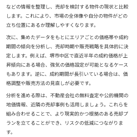
堺市中区で注目すべき売却エリアと特徴
などの情報を整理し、売却を検討する物件の現状と比較
します。これにより、市場の全体像や自分の物件がどの
売却価格に影響する市場動向の読み方
立ち位置にあるか理解しやすくなります。
大阪府全体の動きから見る資産運用のヒント
次に、集めたデータをもとにエリアごとの価格帯や成約
大阪府の不動産売却に役立つ動向把握術
期間の傾向を分析し、売却時期や販売戦略を具体的に決
資産運用に活かす大阪府の市場分析とは
定します。例えば、堺市中区で直近半年の成約価格が上
不動産売却戦略に大阪府全体の視点を持つ
昇傾向にある場合、強気の価格設定が可能となるケース
意味
もあります。逆に、成約期間が長引いている場合は、価
大阪府内の市場変動と売却時期の関係
格調整や販売方法の見直しが必要です。
堺市中区と大阪府の資産価値比較ポイント
分析を進める際は、不動産会社の無料査定や公的機関の
地価変動を踏まえた売却タイミングとは
地価情報、近隣の売却事例も活用しましょう。これらを
不動産売却で重要な地価変動の見極め方
組み合わせることで、より現実的かつ根拠のある売却プ
堺市中区の地価推移と売却タイミングの関
ランを立てることができ、リスクの低減につながりま
係
す。