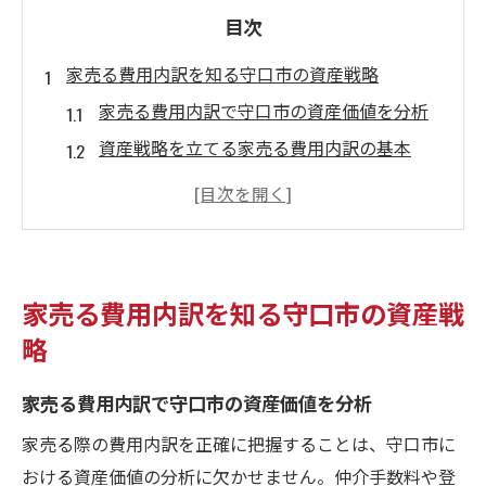
目次
家売る費用内訳を知る守口市の資産戦略
家売る費用内訳で守口市の資産価値を分析
資産戦略を立てる家売る費用内訳の基本
家売る際に知っておきたい守口市の費用構
成
守口市の資産管理と家売る費用内訳の関係
家売る前に押さえる守口市の費用ポイント
家売る費用内訳を知る守口市の資産戦
守口市で家売る際に確認したい費用詳細
略
家売る際の費用詳細と守口市の特徴を解説
家売る費用内訳で守口市の資産価値を分析
守口市で発生する家売る費用の内訳を整理
家売る前に知るべき費用詳細のチェックポ
家売る際の費用内訳を正確に把握することは、守口市に
イント
おける資産価値の分析に欠かせません。仲介手数料や登