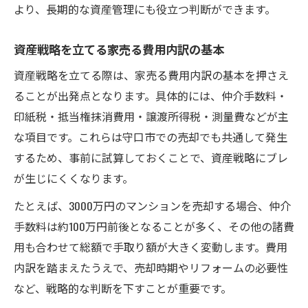
より、長期的な資産管理にも役立つ判断ができます。
性
家売る際に評価額を活用した費用計算のコ
資産戦略を立てる家売る費用内訳の基本
ツ
資産戦略を立てる際は、家売る費用内訳の基本を押さえ
評価額から家売る費用内訳を算出する方法
ることが出発点となります。具体的には、仲介手数料・
家売る費用内訳と実勢価格の違いを評価額
印紙税・抵当権抹消費用・譲渡所得税・測量費などが主
から解説
な項目です。これらは守口市での売却でも共通して発生
評価額をもとに家売る費用を最適化する方
するため、事前に試算しておくことで、資産戦略にブレ
法
が生じにくくなります。
家売る前に押さえたい守口市の価格動向
たとえば、3000万円のマンションを売却する場合、仲介
家売る前に知る守口市の価格動向と費用内
手数料は約100万円前後となることが多く、その他の諸費
訳
用も合わせて総額で手取り額が大きく変動します。費用
守口市の価格動向が家売る費用に与える影
内訳を踏まえたうえで、売却時期やリフォームの必要性
響
など、戦略的な判断を下すことが重要です。