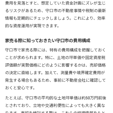
家売る費用内訳と価格動向の相関関係を解
費用を見落とすと、想定していた資金計画にズレが生じ
説
るリスクがあるため、守口市の不動産事情や税制の最新
守口市の家売る費用内訳を価格推移から考
情報も定期的にチェックしましょう。これにより、効率
察
的な資産運用が実現できます。
家売る際に押さえるべき守口市の価格傾向
家売る際に知っておきたい守口市の費用構成
資産価値をキープする家売る費用管理術
守口市で家売る際には、特有の費用構成を把握しておく
家売る費用内訳を意識した資産価値維持の
ことが求められます。特に、土地の坪単価や固定資産税
方法
評価額が実勢価格にどのように影響するかは、売却価格
費用管理で家売る資産価値を最大限キープ
の決定に直結します。加えて、測量費や境界確定費用が
するコツ
発生する場合もあるため、事前に不動産会社に確認して
家売る費用内訳を見直して資産価値を守る
おくと安心です。
ポイント
たとえば、守口市の平均的な土地坪単価は約50万円前後
資産価値維持に役立つ家売る費用の管理法
とされており、立地や交通利便性によっても大きく異な
費用内訳を活用した家売る資産価値の保ち
ります。売却を検討する際は、これらの相場情報をもと