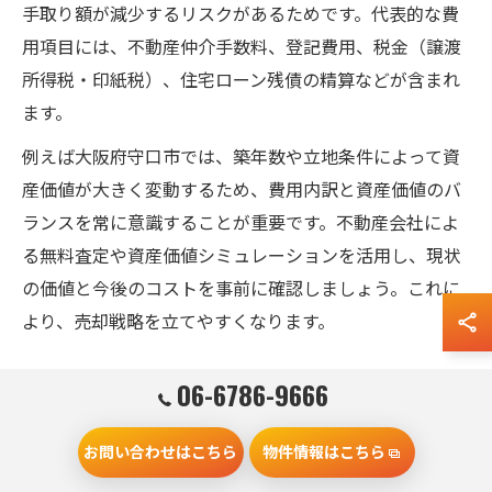
手取り額が減少するリスクがあるためです。代表的な費
用項目には、不動産仲介手数料、登記費用、税金（譲渡
所得税・印紙税）、住宅ローン残債の精算などが含まれ
ます。
例えば大阪府守口市では、築年数や立地条件によって資
産価値が大きく変動するため、費用内訳と資産価値のバ
ランスを常に意識することが重要です。不動産会社によ
る無料査定や資産価値シミュレーションを活用し、現状
の価値と今後のコストを事前に確認しましょう。これに
より、売却戦略を立てやすくなります。
費用管理で家売る資産価値を最大限キープするコツ
06-6786-9666
費用管理を徹底することで、家売る際の資産価値を最大
お問い合わせはこちら
物件情報はこちら
限に保つことができます。具体的には、売却に伴うすべ
ての費用をリスト化し、優先順位をつけて予算管理を行