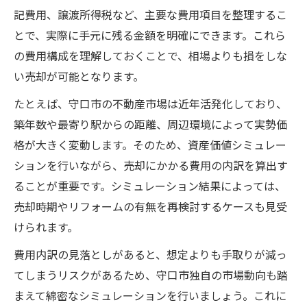
守口市の家売る費用詳細と損しないポイン
記費用、譲渡所得税など、主要な費用項目を整理するこ
ト
とで、実際に手元に残る金額を明確にできます。これら
の費用構成を理解しておくことで、相場よりも損をしな
家売る費用内訳で見落としやすい点を守口
い売却が可能となります。
市で確認
築年数別家売る費用の内訳を徹底解説
たとえば、守口市の不動産市場は近年活発化しており、
築年数や最寄り駅からの距離、周辺環境によって実勢価
築年数ごとの家売る費用内訳を比較する方
格が大きく変動します。そのため、資産価値シミュレー
法
ションを行いながら、売却にかかる費用の内訳を算出す
家売る費用内訳の築年数別ポイントを解説
ることが重要です。シミュレーション結果によっては、
築浅と築古で異なる家売る費用の内訳とは
売却時期やリフォームの有無を再検討するケースも見受
家売る際に築年数が費用に及ぼす影響を分
けられます。
析
費用内訳の見落としがあると、想定よりも手取りが減っ
築年数別の家売る費用内訳で損しないコツ
てしまうリスクがあるため、守口市独自の市場動向も踏
固定資産税評価額から見える家売るポイント
まえて綿密なシミュレーションを行いましょう。これに
固定資産税評価額と家売る費用内訳の関係