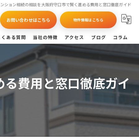
マンション相続の相談を大阪府守口市で賢く進める費用と窓口徹底ガイド
お問い合わせはこちら
物件情報はこちら
よくある質問
当社の特徴
アクセス
ブログ
コラム
買取
戸建て
める費用と窓口徹底ガイ
マンション
相続
査定