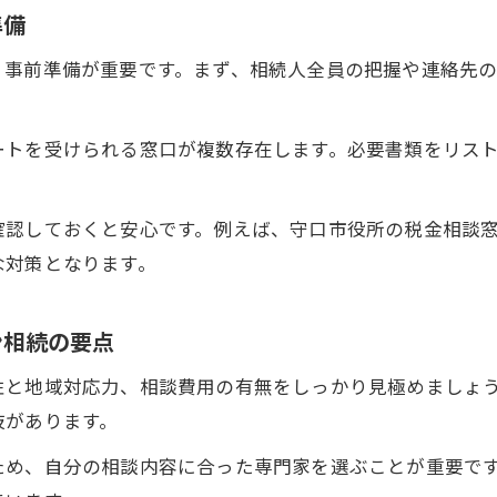
準備
守口市の無料窓口でマンション相続相談を始める手
、事前準備が重要です。まず、相続人全員の把握や連絡先
無料窓口利用でマンション相続の疑問を解決するコ
守口市役所や専門機関の無料相談活用ポイント
ートを受けられる窓口が複数存在します。必要書類をリス
マンション相続で役立つ無料相談サービスの選び方
予約方法や利用時に押さえたいマンション相続の注
信頼できるマンション相続相談のコツ徹底解明
確認しておくと安心です。例えば、守口市役所の税金相談
な対策となります。
マンション相続相談で信頼関係を築くための心得
守口市で安心できるマンション相続相談の進め方
ン相続の要点
専門家とマンション相続を相談する際のチェックリ
信頼できるマンション相続相談に必要な準備とは
性と地域対応力、相談費用の有無をしっかり見極めましょ
肢があります。
守口市で実践できるマンション相続成功のアドバイ
ため、自分の相談内容に合った専門家を選ぶことが重要で