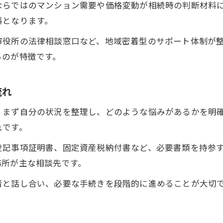
ならではのマンション需要や価格変動が相続時の判断材料
相続相談の費用や窓口選びのポイント解説
料となります。
マンション相続相談の主な費用と無料の活用方法
市役所の法律相談窓口など、地域密着型のサポート体制が
守口市で費用を抑えるマンション相続窓口の探し方
るのが特徴です。
マンション相続費用の比較ポイントと注意点
相談窓口ごとのマンション相続対応内容の違い
流れ
費用やサービスで選ぶマンション相続相談の基準
、まず自分の状況を整理し、どのような悩みがあるかを明
マンション相続で失敗しない相談先の見極め方
れです。
信頼できるマンション相続相談先の選び方とは
登記事項証明書、固定資産税納付書など、必要書類を持参
守口市で評判の良いマンション相続窓口を見極める
務所が主な相談先です。
マンション相続の失敗事例から学ぶ相談先の選定法
者と話し合い、必要な手続きを段階的に進めることが大切
口コミやレビューでマンション相続相談先を比較す
マンション相続相談の専門性と実績のチェックポイ
賢く使う守口市の無料相続窓口活用術