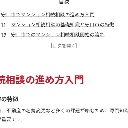
目次
守口市でマンション相続相談の進め方入門
マンション相続相談の基礎知識と守口市の特徴
守口市でのマンション相続相談開始の流れ
相続手続きをスムーズに進めるための準備
相談窓口選びで押さえるべきマンション相続の要点
守口市の専門家ネットワーク活用法を解説
無料相談を活用したマンション相続の安心術
続相談の進め方入門
守口市の無料相談窓口で始めるマンション相続対策
マンション相続無料相談のメリットと具体的な進め
市の特徴
無料相談で得られるマンション相続のアドバイス活
告、不動産の名義変更など多くの課題が絡むため、専門知
守口市役所の無料相談で安心して相続を進める方法
が重要です。
マンション相続相談時の必要書類や準備ポイント