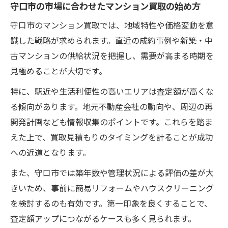
握する
守口市の市場に合わせたマンション買取の始め方
市場動向から見たマンション買取見積もり
守口市のマンション買取では、地域特性や価格変動を意
の重要性
識した戦略が求められます。直近の成約事例や新築・中
守口市の需給バランスとマンション買取の
古マンションの供給状況を把握し、需要が高まる時期を
関係性
見極めることが大切です。
マンション買取見積もりで注目すべき市場
特に、駅近や生活利便性の高いエリアは査定額が高くな
指標
る傾向があります。地元不動産会社の動向や、周辺の再
市場傾向を活かしたマンション買取のコツ
開発計画なども情報収集のポイントです。これらを踏ま
所有マンションの価値を見積もる際の注意点と
えた上で、買取見積もりのタイミングを計ることが成功
は
への近道となります。
マンション買取見積もり時の重要なチェッ
また、守口市では築年数や管理状況による評価の差が大
ク項目
きいため、事前に簡易リフォームやハウスクリーニング
見積もりを依頼する前に確認したいマンシ
を検討するのも有効です。第一印象を良くすることで、
ョン買取の基礎
査定額アップにつながるケースも多く見られます。