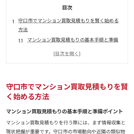
目次
守口市でマンション買取見積もりを賢く始める
方法
マンション買取見積もりの基本手順と準備
ポイント
守口市の市場に合わせたマンション買取の
始め方
マンション買取査定を有利に進めるコツを
守口市でマンション買取見積もりを賢
解説
く始める方法
賢いマンション買取見積もり依頼の進め方
とは
マンション買取見積もりの基本手順と準備ポイント
マンション買取の流れと見積もり成功の秘
マンション買取見積もりを行う際には、まず情報収集と
訣
現状把握が重要です。守口市の市場動向や近隣の類似物