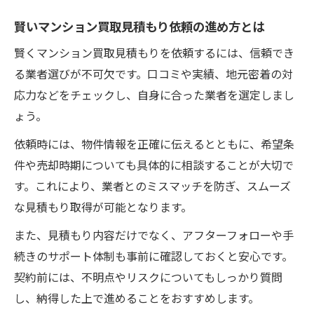
複数のマンション買取見積もりを戦略的に
賢いマンション買取見積もり依頼の進め方とは
活用するコツ
マンション買取見積もりで売却計画を最適
賢くマンション買取見積もりを依頼するには、信頼でき
化する技術
る業者選びが不可欠です。口コミや実績、地元密着の対
応力などをチェックし、自身に合った業者を選定しまし
今注目の守口市マンション買取相場の最新傾向
ょう。
マンション買取見積もりで知る守口市の最
新相場
依頼時には、物件情報を正確に伝えるとともに、希望条
守口市マンション買取相場の変化と今後の
件や売却時期についても具体的に相談することが大切で
展望
す。これにより、業者とのミスマッチを防ぎ、スムーズ
な見積もり取得が可能となります。
最新データから見るマンション買取市場の
動向
また、見積もり内容だけでなく、アフターフォローや手
マンション買取見積もりが映す守口市の価
続きのサポート体制も事前に確認しておくと安心です。
格推移
契約前には、不明点やリスクについてもしっかり質問
し、納得した上で進めることをおすすめします。
守口市で注目されるマンション買取相場の