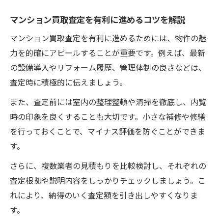
マンション買取価格に影響する物件の特徴
マンション買取査定を有利に進めるコツを解説
とは
守口市で価値を高めるマンション買取のポ
マンション買取査定を有利に進めるためには、物件の魅
イント
力を的確にアピールすることが重要です。例えば、最新
査定額に差が出るマンション買取見積もり
の設備導入やリフォーム履歴、管理体制の良さなどは、
の注意点
査定時に積極的に伝えましょう。
売却戦略に活かすマンション買取見積もりの活
また、査定前には室内の整理整頓や清掃を徹底し、内覧
用術
時の印象を良くすることも大切です。小さな補修や修繕
マンション買取見積もりを売却戦略に活か
を行っておくことで、マイナス評価を防ぐことができま
す方法
す。
守口市の相場に基づくマンション買取戦略
さらに、複数業者の見積もりを比較検討し、それぞれの
の立て方
査定根拠や説明内容をしっかりチェックしましょう。こ
マンション買取見積もり比較で選ぶ最適な
れにより、納得のいく査定額を引き出しやすくなりま
売却方法
す。