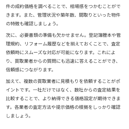
相場変動が続く守口市で買取価格を引き出すコ
件の成約価格を調べることで、相場感をつかむことがで
ツ
きます。また、管理状況や築年数、間取りといった物件
マンション買取価格を上げるための交渉ポ
の特徴も確認しましょう。
イント
次に、必要書類の準備も欠かせません。登記簿謄本や管
相場変動に強いマンション買取の戦略とは
理規約、リフォーム履歴などを揃えておくことで、査定
守口市でのマンション買取価格の決まり方
依頼時にスムーズな対応が可能になります。これによ
を解説
り、買取業者からの質問にも迅速に答えることができ、
価格変動期に有効なマンション買取見積も
信頼感につながります。
り活用法
加えて、複数の買取業者に見積もりを依頼することがポ
相場を読み解きマンション買取で高値を目
イントです。一社だけではなく、数社からの査定結果を
指す方法
比較することで、より納得できる価格設定が期待できま
マンション買取なら守口市市場動向を押さえた
す。各業者の査定方法や提示価格の根拠をしっかり確認
い
しましょう。
守口市マンション買取の最新市場動向を把