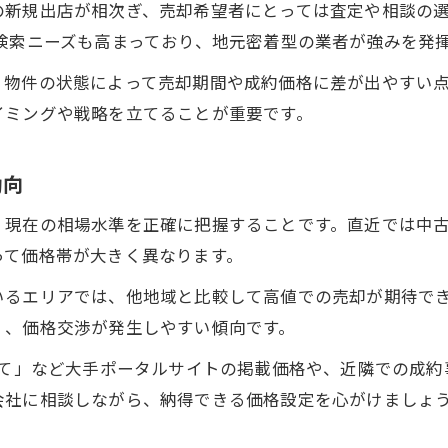
新規出店が相次ぎ、売却希望者にとっては査定や相談の選
売却を検討するなら知っておきたい門真市事情
検索ニーズも高まっており、地元密着型の業者が強みを発
門真市の不動産売却に役立つ街の特徴とは
、物件の状態によって売却期間や成約価格に差が出やすい
売却前に知りたい門真市の住環境と利便性
イミングや戦略を立てることが重要です。
門真市不動産売却で重視される立地条件
門真市駅周辺の不動産売却事情を解説
動向
不動産売却に活きる門真市中古物件の魅力
、現在の相場水準を正確に把握することです。直近では中
不動産売却時に役立つ相場感のポイントとは
って価格帯が大きく異なります。
門真市の不動産売却に必要な相場感の身につけ方
いるエリアでは、他地域と比較して高値での売却が期待で
不動産売却で知るべき門真市の価格動向
く、価格交渉が発生しやすい傾向です。
門真市中古物件売却時の相場チェック法
建て」など大手ポータルサイトの掲載価格や、近隣での成
不動産売却時に参考にしたい価格比較の視点
会社に相談しながら、納得できる価格設定を心がけましょ
門真市不動産売却を有利にする相場分析
門真市で納得の売買を叶える進め方ガイド