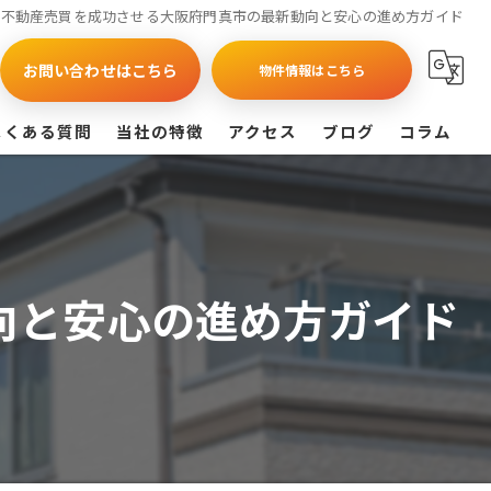
不動産売買を成功させる大阪府門真市の最新動向と安心の進め方ガイド
お問い合わせはこちら
物件情報はこちら
よくある質問
当社の特徴
アクセス
ブログ
コラム
買取
戸建て
向と安心の進め方ガイド
マンション
相続
査定