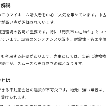
を解説
門真市の不動産売却を成功に導く進め方
めてのマイホーム購入者を中心に人気を集めています。中
納得できる不動産売却のための事前準備
度が高い点が評価されています。
門真市不動産売却を円滑に進めるコツと流れ
周辺環境の説明が重要です。特に「門真市 中古物件」とい
不動産売却で重要な実践的な手順を解説
しています。設備のメンテナンス状況や、耐震性・省エネ
門真市の不動産屋活用で叶う売却の満足度
適正価格で進めるためのコツと実務のヒント
クも考慮する必要があります。売主としては、事前に建物
門真市の不動産売却で適正価格を見極めるコツ
報提供が、スムーズな売買成立の鍵となります。
不動産売却時に有利な価格設定の実務ポイント
門真市中古物件売却の価格調整術とヒント
方とは
不動産売却で失敗しないための交渉テクニック
できる不動産会社の選択が不可欠です。地元に強い業者は
納得のいく不動産売却を叶える実践アドバイス
を受けられます。