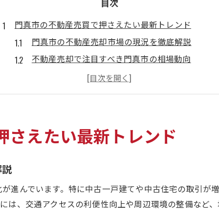
目次
門真市の不動産売買で押さえたい最新トレンド
門真市の不動産売却市場の現況を徹底解説
不動産売却で注目すべき門真市の相場動向
門真市中古物件の売買ポイントと特徴を解説
不動産売却を成功へ導く門真市の選び方とは
門真市の不動産屋動向と売却の最新事情
安心取引を実現する不動産売却の基本知識
押さえたい最新トレンド
不動産売却で知っておきたい安心取引の流れ
門真市で安心できる不動産売却の進め方
解説
不動産売却時の基礎知識と注意点を解説
化が進んでいます。特に中古一戸建てや中古住宅の取引が
安心して不動産売却するための事前準備
景には、交通アクセスの利便性向上や周辺環境の整備など、
不動産売却に必要な確認事項とポイント