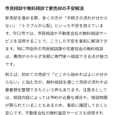
守口市で無料相談を受ける際のポイント
市民相談や無料相談で家売却の不安解消
家売却の悩みを無料相談でスムーズに解決
家売却を進める際、多くの方が「手続きの流れが分から
家売却の悩みを守口市の各相談先で解決するに
ない」「トラブルが心配」といった不安を抱えていま
は
す。守口市では、市民相談や不動産会社の無料相談サー
家売却相談でよくある悩みと解決策まとめ
ビスを活用することで、こうした不安を事前に解消でき
市民相談や弁護士無料相談の活用事例
ます。特に市役所の市民相談課や宅建協会の無料相談
家売却で発生する税金や相続の相談方法
は、費用がかからず気軽に専門家へ相談できる点が魅力
守口市の相談先ごとのメリットと注意点
です。
家売却相談時に把握すべき必要書類と手順
例えば、初めての売却で「どこから始めればよいか分か
トラブル回避へ守口市で家売却相談を始めるコ
らない」と悩む方が、無料相談を通じて売却の流れや必
ツ
要書類を整理できたという声もあります。注意点として
家売却でのトラブルを未然に防ぐ相談先選
は、相談内容によっては予約が必要な場合や、相談時間
び
が限られていることもあるため、事前に確認しておくと
安心です。不動産会社の無料査定サービスも併用すれ
守口市の家売却相談は事前対策がポイント