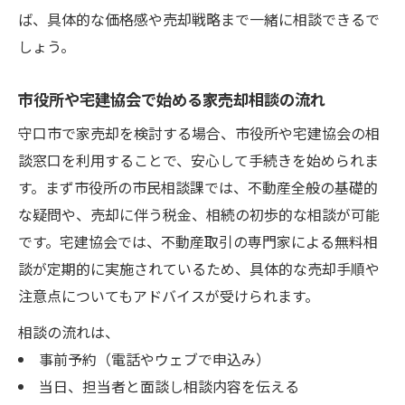
ば、具体的な価格感や売却戦略まで一緒に相談できるで
家売却時のトラブル相談を無料で活用する
しょう。
方法
相談窓口ごとに異なるサポート体制を理解
市役所や宅建協会で始める家売却相談の流れ
家売却と税金・リフォーム補助金相談の連
守口市で家売却を検討する場合、市役所や宅建協会の相
携法
談窓口を利用することで、安心して手続きを始められま
す。まず市役所の市民相談課では、不動産全般の基礎的
な疑問や、売却に伴う税金、相続の初歩的な相談が可能
です。宅建協会では、不動産取引の専門家による無料相
談が定期的に実施されているため、具体的な売却手順や
注意点についてもアドバイスが受けられます。
相談の流れは、
事前予約（電話やウェブで申込み）
当日、担当者と面談し相談内容を伝える