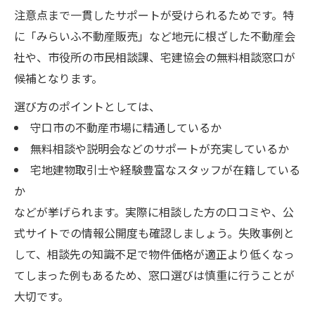
注意点まで一貫したサポートが受けられるためです。特
守口市で家売却を安心して任せる相談方法
に「みらいふ不動産販売」など地元に根ざした不動産会
守口市で家売却を相談するなら知っておきたい
社や、市役所の市民相談課、宅建協会の無料相談窓口が
ポイント
候補となります。
家売却相談の予約や受付時間の注意点
選び方のポイントとしては、
家売却時の無料相談と有料相談の違い
守口市の不動産市場に精通しているか
守口市民相談や弁護士相談で得られる支援
無料相談や説明会などのサポートが充実しているか
家売却のために必要な事前準備を解説
宅地建物取引士や経験豊富なスタッフが在籍している
家売却時の税金やリフォーム相談の活用法
か
無料で活用できる家売却相談の特徴と流れ
などが挙げられます。実際に相談した方の口コミや、公
家売却は市役所や宅建協会の無料相談が便
式サイトでの情報公開度も確認しましょう。失敗事例と
利
して、相談先の知識不足で物件価格が適正より低くなっ
無料相談で家売却の方針が明確になる理由
てしまった例もあるため、窓口選びは慎重に行うことが
大切です。
家売却の流れを無料窓口でしっかり確認