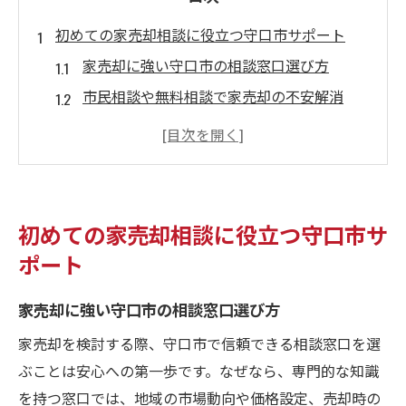
初めての家売却相談に役立つ守口市サポート
家売却に強い守口市の相談窓口選び方
市民相談や無料相談で家売却の不安解消
市役所や宅建協会で始める家売却相談の流
れ
守口市で家売却を安心スタートする秘訣
家売却相談で税金や相続の疑問を整理
初めての家売却相談に役立つ守口市サ
安心して家売却を進めるための窓口利用法
ポート
家売却相談で活用したい市民相談の特徴
家売却に強い守口市の相談窓口選び方
無料相談で家売却を安全に進めるコツ
家売却時に押さえたい窓口利用の実務ポイ
家売却を検討する際、守口市で信頼できる相談窓口を選
ント
ぶことは安心への第一歩です。なぜなら、専門的な知識
相談先ごとに異なる家売却サポートの違い
を持つ窓口では、地域の市場動向や価格設定、売却時の