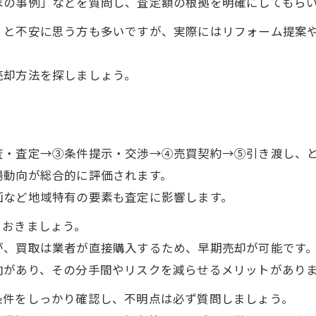
家の事例」などを質問し、査定額の根拠を明確にしてもら
家買取相談でプライバシーを守る工夫と対策
」と不安に思う方も多いですが、実際にはリフォーム提案
秘密厳守の家買取相談を実現するポイント
家買取で近隣に知られず相談する方法
売却方法を探しましょう。
安心できる家買取相談の秘密保持テクニック
家買取を秘密厳守で進める実践的アドバイス
複数社対応でトラブル回避できる実践ポイント
査・査定→③条件提示・交渉→④売買契約→⑤引き渡し、
家買取相談で複数社比較が重要な理由
場動向が総合的に評価されます。
家買取トラブルを回避する比較の進め方
画など地域特有の要素も査定に影響します。
複数社と相談する際の家買取ポイント集
ておきましょう。
家買取相談で業者選びを失敗しないコツ
が、買取は業者が直接購入するため、早期売却が可能です
トラブルを防ぐ家買取相談の比較手順
向があり、その分手間やリスクを減らせるメリットがあり
条件をしっかり確認し、不明点は必ず質問しましょう。