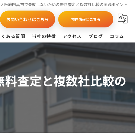
を大阪府門真市で失敗しないための無料査定と複数社比較の実践ポイント
お問い合わせはこちら
物件情報はこちら
よくある質問
当社の特徴
アクセス
ブログ
コラム
買取
戸建て
無料査定と複数社比較の
マンション
相続
査定