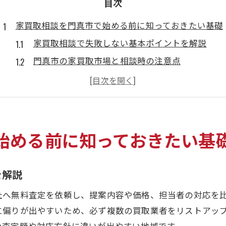
目次
家買取相談を門真市で始める前に知っておきたい基礎
家買取相談で失敗しない基本ポイントを解説
門真市の家買取市場と相談時の注意点
家買取に役立つ基礎知識と流れとは
家買取相談を始める際に意識すべき点
初めての家買取相談で確認すべき事項
無料査定が役立つ門真市の家買取事情
始める前に知っておきたい基
無料査定で分かる家買取のリアルな相場感
家買取相談における無料査定の活用法
を解説
門真市で家買取依頼時の査定利用メリット
社へ無料査定を依頼し、提案内容や価格、担当者の対応を
無料査定を賢く使った家買取成功事例集
に偏りが出やすいため、必ず複数の買取業者をリストアッ
家買取相談と無料査定の有効な組み合わせ方
の査定額や対応方針に違いが出やすい地域です。