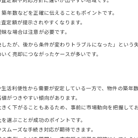
納得の売却へ導く査定比較のコツを伝授
、築年数などを正確に伝えることもポイントです。
家買取で損しない査定比較の実践方法
た査定額が提示されやすくなります。
門真市で家買取相談時の比較ポイント集
曖昧な場合は注意が必要です。
査定結果の違いを見抜く家買取相談テク
決したが、後から条件が変わりトラブルになった」という
家買取価格を上げる比較の具体的なコツ
のいく売却につながったケースが多いです。
査定比較で家買取相談を有利に進める方法
空き家や古家の現金化に安心の相談手順
家買取相談で空き家現金化を成功させる流れ
や生活利便性から需要が安定している一方で、物件の築年
古家の家買取をスムーズに進める相談方法
高値がつきやすい傾向があります。
安心して進められる家買取相談の手順とは
大きく下がることもあるため、事前に市場動向を把握して
空き家家買取を安全に進めるための準備
社を選ぶことが成功のポイントです。
古家売却の家買取相談で注意すべき点
やスムーズな手続き対応が期待できます。
秘密厳守で家買取を進める上手な方法とは