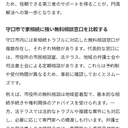
家相続の内容別に変わる相談先の選び方の
ため、信頼できる第三者のサポートを得ることが、円満
コツ
解決への第一歩となります。
家相続相談で重視したい対応の早さと説明
守口市で家相続に強い無料相談窓口を比較する
の丁寧さ
家相続トラブルに強い専門家か確認するチ
守口市内には家相続トラブルに対応した無料相談窓口が
ェック法
複数存在し、それぞれ特徴があります。代表的な窓口に
は、市役所の市民相談室、法テラス、地域の弁護士会や
家相続相談先の相談時間やアクセスも要チ
司法書士会による定期相談があります。これらは予約制
ェック
や受付時間が異なるため、事前に確認しておくとスムー
相続トラブル解決へ導く専門家の特徴に注目
ズです。
家相続トラブルを解決する専門家の見極め
方
例えば、市役所の無料相談は地域密着型で、基本的な相
続手続きや権利関係のアドバイスを受けられます。一
家相続相談で弁護士や司法書士を選ぶ際の
方、法テラスでは法的なトラブルや複雑な案件にも対応
基準
し、必要に応じて専門家への橋渡しも行います。弁護士
家相続トラブル対応の得意分野で専門家を