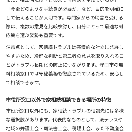
家相続の相談内容を整理して正しく伝える
「今後どのような手続きが必要か」など、目的を明確に
コツ
して伝えることが大切です。専門家からの助言を受ける
早期解決を目指す家相続トラブル相談のコツ
際は、複数の意見を比較検討し、自分にとって最適な対
家相続トラブルを早期解決に導く相談の準
応策を選ぶ姿勢も重要です。
備法
注意点として、家相続トラブルは感情的な対立に発展し
家相続のトラブル対応で押さえたい相談先
やすいため、冷静な判断と第三者の意見を取り入れるこ
活用術
とがトラブル長期化の防止につながります。守口市の無
家相続相談で素早く解決するための情報整
料相談窓口では守秘義務も徹底されているため、安心し
理術
て相談できます。
家相続トラブル初期対応のスムーズな進め
方
市役所窓口以外で家相続相談できる場所の特徴
家相続手続きを早める相談時のチェックポ
市役所窓口以外にも、家相続トラブルの相談先には多様
イント
な選択肢があります。代表的なものとして、法テラスや
地域の弁護士会・司法書士会、税理士会、また不動産会