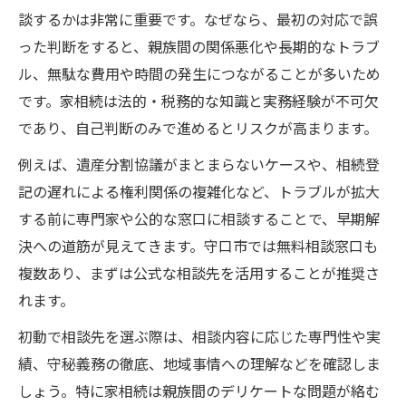
守口市内で家相続に悩んだ際の無料相談活用法
談するかは非常に重要です。なぜなら、最初の対応で誤
家相続の無料相談を守口市で活用するメリ
った判断をすると、親族間の関係悪化や長期的なトラブ
ット
ル、無駄な費用や時間の発生につながることが多いため
家相続トラブル相談時の予約方法や利用手
です。家相続は法的・税務的な知識と実務経験が不可欠
順解説
であり、自己判断のみで進めるとリスクが高まります。
守口市の無料相談窓口で得られる家相続ア
例えば、遺産分割協議がまとまらないケースや、相続登
ドバイス
記の遅れによる権利関係の複雑化など、トラブルが拡大
家相続に関する無料相談と有料相談の違い
する前に専門家や公的な窓口に相談することで、早期解
を知る
決への道筋が見えてきます。守口市では無料相談窓口も
家相続トラブル時に無料相談で押さえたい
複数あり、まずは公式な相談先を活用することが推奨さ
ポイント
れます。
家相続で迷ったら押さえたい解決窓口の選び方
初動で相談先を選ぶ際は、相談内容に応じた専門性や実
家相続トラブルに適した窓口を選ぶ判断基
績、守秘義務の徹底、地域事情への理解などを確認しま
準
しょう。特に家相続は親族間のデリケートな問題が絡む