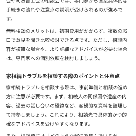
会や司法書士会の相談会では、専門家から直接具体的な
選定
手続きの流れや注意点の説明が受けられるのが強みで
家相続相談で信頼できる専門家の実績の見
す。
方
無料相談のメリットは、初期費用がかからず、複数の窓
家相続トラブル解決力が分かる専門家の特
口で意見を聞き比較検討できる点です。ただし、相談内
徴
容が複雑な場合や、より詳細なアドバイスが必要な場合
安心できる家相続相談を守口市で叶える方法
は、専門家への個別依頼を検討しましょう。
家相続トラブル相談時の安心感を高める工
夫
家相続トラブルを相談する際のポイントと注意点
家相続相談窓口で事前準備しておくべきポ
家相続トラブルを相談する際は、事前準備と相談の進め
イント
方に注意が必要です。まず、相続人の関係図や遺産の内
守口市で家相続相談する際の信頼性の見極
容、過去の話し合いの経緯など、客観的な資料を整理し
め方
て持参しましょう。これにより、相談先で具体的かつ的
家相続トラブル相談後のサポート体制を確
確なアドバイスを受けやすくなります。
認する
また、相談時には「どのような解決を望んでいるか」