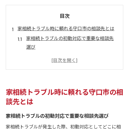
目次
家相続トラブル時に頼れる守口市の相談先とは
家相続トラブルの初動対応で重要な相談先
選び
守口市で家相続に強い無料相談窓口を比較
する
家相続トラブルを相談する際のポイントと
注意点
家相続トラブル時に頼れる守口市の相
市役所窓口以外で家相続相談できる場所の
談先とは
特徴
家相続トラブル解決に向く専門家を見極め
家相続トラブルの初動対応で重要な相談先選び
る方法
家相続トラブルが発生した際、初動対応としてどこに相