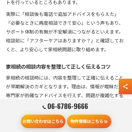
トを行っているところもあります。
実際に「相談後も電話で追加アドバイスをもらえた」
「必要なときに再度相談できて安心」という声もあり、
サポート体制の有無が不安解消につながるといえます。
相談前に「アフターケアはありますか？」と確認してお
くと、より安心して家相続問題に取り組めます。
家相続の相談内容を整理して正しく伝えるコツ
家相続の相談時には、内容を整理して正確に伝えること
が早期解決のカギとなります。理由は、情報が曖昧だと
専門家が的確なアドバイスを行えず、問題が複雑化する
恐れがあるからです。具体的には、家族構成・財産一
06-6786-9666
覧・過去の経緯・希望する解決方法などを時系列でメモ
お問い合わせはこちら
物件情報はこちら
にまとめると効果的です。