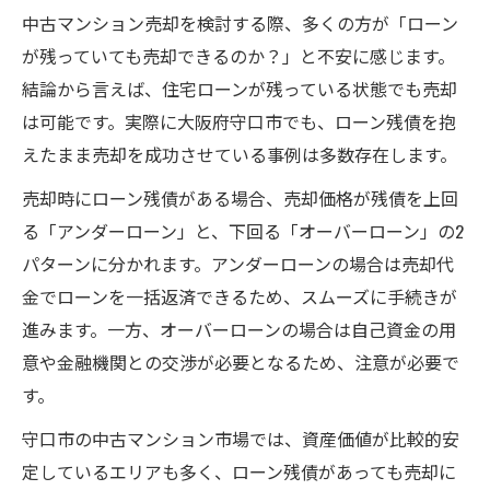
中古マンション売却を検討する際、多くの方が「ローン
意点
が残っていても売却できるのか？」と不安に感じます。
守口市の中古マンション売却で資産価値を守る
結論から言えば、住宅ローンが残っている状態でも売却
方法
は可能です。実際に大阪府守口市でも、ローン残債を抱
中古マンション売却で資産価値を守るポイ
えたまま売却を成功させている事例は多数存在します。
ント
売却時にローン残債がある場合、売却価格が残債を上回
守口市で中古マンション売却時に意識すべ
る「アンダーローン」と、下回る「オーバーローン」の2
き資産価値
パターンに分かれます。アンダーローンの場合は売却代
中古マンション売却と資産価値維持の実践
金でローンを一括返済できるため、スムーズに手続きが
的な方法
進みます。一方、オーバーローンの場合は自己資金の用
ローン残債がある場合の資産価値優先の売
意や金融機関との交渉が必要となるため、注意が必要で
却戦略
す。
守口市の中古マンション売却とリセールバ
守口市の中古マンション市場では、資産価値が比較的安
リュー対策
定しているエリアも多く、ローン残債があっても売却に
住宅ローンが残っている場合の売却成功戦略