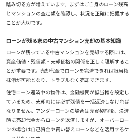
踏み切る方が増えています。まずはご自身のローン残高
中古マンション売却でローン残債を安全に
とマンションの査定額を確認し、状況を正確に把握する
処理するコツ
ことが大切です。
住宅ローン残債ありの中古マンション売却
成功術
ローンが残る家の中古マンション売却の基本知識
中古マンション売却時に有効なローン残債
ローンが残っている中古マンションを売却する際には、
対策とは
資産価値・残債額・売却価格の関係を正しく理解するこ
ローンが残る中古マンション売却で失敗し
とが重要です。売却代金でローンを完済できれば抵当権
ない方法
抹消が可能となり、トラブルなく売却できます。
住宅ローン残債と中古マンション売却の最
住宅ローン返済中の物件は、金融機関が抵当権を設定し
適な進め方
ているため、売却時には必ず残債を一括返済しなければ
住み替え希望者が知るべき残債処理の流れ
なりません。アンダーローンの場合は売買契約後、決済
中古マンション売却と住み替え時の残債処
時に売却代金からローンを返済しますが、オーバーロー
理手順
ンの場合は自己資金や買い替えローンなどを活用するケ