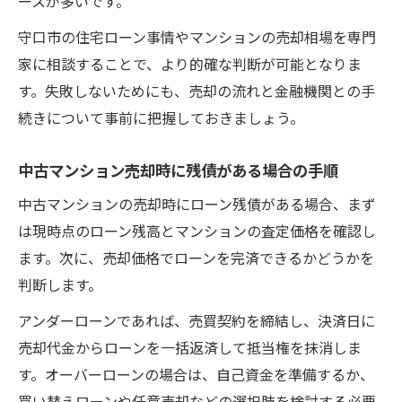
ースが多いです。
住み替え希望者向け中古マンション売却と
残債管理
守口市の住宅ローン事情やマンションの売却相場を専門
中古マンション売却後の残債処理と住み替
家に相談することで、より的確な判断が可能となりま
え資金計画
す。失敗しないためにも、売却の流れと金融機関との手
続きについて事前に把握しておきましょう。
住み替え時に必ず押さえたい中古マンショ
ン売却の流れ
中古マンション売却時に残債がある場合の手順
中古マンション売却で住み替える際の残債
整理のコツ
中古マンションの売却時にローン残債がある場合、まず
は現時点のローン残高とマンションの査定価格を確認し
アンダーローン・オーバーローン時の賢い選択
ます。次に、売却価格でローンを完済できるかどうかを
肢とは
判断します。
中古マンション売却でアンダーローンとオ
ーバーローンの違い
アンダーローンであれば、売買契約を締結し、決済日に
売却代金からローンを一括返済して抵当権を抹消しま
アンダーローン時の中古マンション売却の
す。オーバーローンの場合は、自己資金を準備するか、
進め方
買い替えローンや任意売却などの選択肢を検討する必要