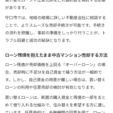
オーバーローン時に考えるべき中古マンシ
があります。
ョン売却対策
中古マンション売却で選ぶべきアンダーロ
守口市では、地域の相場に詳しい不動産会社に相談する
ーン戦略
ことで、よりスムーズな売却手続きが可能です。手続き
の流れを把握し、事前の準備をしっかり行うことが、ト
オーバーローン状態でも中古マンション売
ラブル回避と成功の秘訣となります。
却を成功させる方法
売却後の家計を守るためのローン残債対策ガイ
ローン残債を抱えたまま中古マンション売却する方法
ド
ローン残債が売却価格を上回る「オーバーローン」の場
中古マンション売却後の家計を守るローン
合、売却時に不足分を自己資金で補う方法が一般的で
残債対策
す。しかし、自己資金の用意が難しい場合は、買い替え
家計にやさしい中古マンション売却と残債
ローンの利用や任意売却の検討が有効となります。
整理術
買い替えローンは、新居の購入資金と残債の一部をまと
中古マンション売却で残債を減らす家計管
めて借り入れる仕組みで、住み替えを希望する方に適し
理のポイント
ています。任意売却は、金融機関の同意を得て、ローン