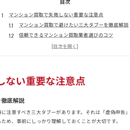
目次
マンション買取で失敗しない重要な注意点
マンション買取で避けたい三大タブーを徹底解説
信頼できるマンション買取業者選びのコツ
虚偽申告や書類不備を回避する準備方法
相場を無視した高値設定を避けるチェック法
納得のマンション買取に必要な注意ポイント
安心な取引を叶えるマンション買取の極意
しない重要な注意点
マンション買取で安心を得るための事前準備
適切な情報開示がマンション買取成功の鍵
を徹底解説
トラブルゼロを目指すマンション買取の心得
特に注意すべき三大タブーがあります。それは「虚偽申告
買主との信頼構築が安心取引を支える理由
るため、事前にしっかり理解しておくことが大切です。
マンション買取でよくある失敗事例と対策