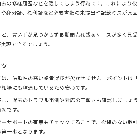
過去の修繕履歴などを隠してしまう行為です。これにより
虚偽申告や書類不備への正しい対策法
簿や身分証、権利証など必要書類の未提出や記載ミスが原
マンション買取時の虚偽申告を見抜く方法
書類不備によるトラブル防止の実践ポイント
うと、買い手が見つからず長期間売れ残るケースが多く見
信頼感を高めるマンション買取の書類管理術
が実現できるでしょう。
虚偽申告が及ぼすリスクと具体的な回避策
書類提出で失敗しないマンション買取の秘訣
コツ
相場を把握したマンション買取成功のコツ
には、信頼性の高い業者選びが欠かせません。ポイントは「
マンション買取で損しない相場チェック術
や相場にも精通しているため安心です。
根拠ある価格設定が取引成功を導く理由
集し、過去のトラブル事例や対応の丁寧さも確認しましょ
最新相場を活用したマンション買取の極意
有効です。
適正価格で安心できるマンション買取法
ターサポートの有無もチェックすることで、後悔のない取
市場動向を把握した納得のマンション買取
の第一歩となります。
トラブル回避へ学ぶマンション買取の基本