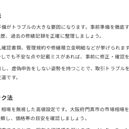
マンション買取でよくあるトラブル事例集
法
未然に防ぐマンション買取のリスク管理法
不備がトラブルの大きな要因になります。事前準備を徹底
安心取引を叶えるマンション買取の流れ
履歴、過去の修繕記録を正確に整理しましょう。
トラブルを避けるための問い合わせポイント
人確認書類、管理規約や修繕積立金明細などが挙げられま
マンション買取で不明点を解消する相談術
少しでも不安な点や記載ミスがあれば、事前に修正・確認
納得のいく取引を目指す実践的な注意点集
有し、虚偽申告をしない姿勢を持つことで、取引トラブル
マンション買取で納得するための交渉術
近道です。
失敗しないためのマンション買取チェックリスト
契約時に注意したいマンション買取の落とし穴
ック法
スムーズなマンション買取を実現するポイント
、相場を無視した高値設定です。大阪府門真市の市場相場
マンション買取後のアフターフォロー重要性
依頼し、価格帯の目安を確認しましょう。