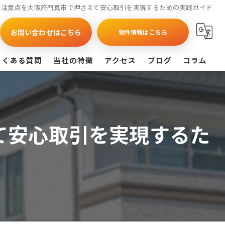
取注意点を大阪府門真市で押さえて安心取引を実現するための実践ガイド
お問い合わせはこちら
物件情報はこちら
よくある質問
当社の特徴
アクセス
ブログ
コラム
買取
戸建て
て安心取引を実現するた
マンション
相続
査定