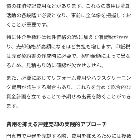
債の抹消登記費用などがあります。これらの費用は売却
地価変動を活かした戸建売却の交渉術紹介
活動の各段階で必要となり、事前に全体像を把握してお
仲介手数料をゼロに近づける実践術
くことが重要です。
戸建売却で仲介手数料を抑える交渉方法
特に仲介手数料は物件価格の3%に加えて消費税がかか
特例措置を活用した戸建売却手数料節約術
り、売却価格が高額になるほど負担も増します。印紙税
仲介手数料の仕組みと削減できる理由解説
は売買契約書の作成時に必要で、契約金額によって異な
戸建売却で手数料負担が少ない方法とは
るため、見積もり時に確認が欠かせません。
複数社比較で戸建売却費用を抑えるコツ
また、必要に応じてリフォーム費用やハウスクリーニン
評価額1000万の土地売値シミュレーション
グ費用が発生する場合もあり、これらを含めて総合的な
戸建売却で評価額1000万の売値を算定する
資金計画を立てることで予期せぬ出費を防ぐことができ
方法
ます。
シミュレーションでわかる戸建売却の利益
目安
費用を抑える戸建売却の実践的アプローチ
戸建売却時の売値交渉ポイントを徹底解説
門真市で戸建を売却する際、費用を抑えるためには複数