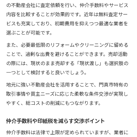
地価や評価額の違いが売値に与える影響と
の不動産会社に査定依頼を行い、仲介手数料やサービス
は
内容を比較することが効果的です。近年は無料査定サー
実際の戸建売却シミュレーション事例紹介
ビスも充実しており、初期費用を抑えつつ最適な業者を
選ぶことが可能です。
費用の内訳と手数料削減のポイント解説
戸建売却の費用内訳をわかりやすく整理
また、必要最低限のリフォームやクリーニングに留める
ことで、過剰な出費を避けることができます。売却活動
手数料や諸費用を抑える具体的な方法
の際には、現状のまま売却する「現状渡し」も選択肢の
費用明細から見る戸建売却コスト削減術
一つとして検討すると良いでしょう。
印紙税や登記費用を節約する交渉ポイント
地元に強い不動産会社を活用することで、門真市特有の
戸建売却時に見落としがちな費用項目紹介
取引事情や買主ニーズに応じた柔軟な条件交渉が実現し
戸建売却で手出し費用ゼロを目指す戦略
やすく、総コストの削減にもつながります。
戸建売却で実質手出しゼロを実現する流れ
費用ゼロを目指す戸建売却の資金計画術
仲介手数料や印紙税を減らす交渉ポイント
売却益を最大化するための費用最適化ポイ
仲介手数料は法律で上限が定められていますが、業者に
ント