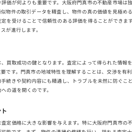
件評価が何よりも重要です。大阪府門真市の不動産市場は
不動産買取の成否を左右する要因の理解
類似物件の取引データを精査し、物件の真の価値を見極め
客観的な査定結果を活かした交渉術
査定を受けることで信頼性のある評価を得ることができま
査定過程での重要なプロセスの把握
セスが進行します。
成功する買取を実現するための査定の役割
は、買取成功の鍵となります。査定によって得られた情報
重要です。門真市の地域特性を理解することは、交渉を有
的手続きや契約内容にも精通し、トラブルを未然に防ぐこ
功への道を開くのです。
ント
な査定価格に大きな影響を与えます。特に大阪府門真市の
が可能です。まず、物件の清掃や修繕を行い、訪れる査定