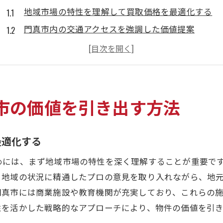
地域市場の特性を理解して買取価格を最適化する
門真市内の交通アクセスを強調した価値提案
周辺施設が持つユニークな魅力を活かす査定方法
近隣の取引事例を基にした適正価格の設定
プロのアドバイスを活用して査定の精度を上げる
不動産市場のトレンドを反映した戦略的査定
市の価値を引き出す方法
門真市での不動産買取成功の鍵は査定にあり
正確な物件評価が買取成功の第一歩
最適化する
査定結果を基にした効果的な交渉戦略
めには、まず地域市場の特性を深く理解することが重要で
査定前に物件の魅力を最大化するポイント
、地域の状況に精通したプロの意見を取り入れながら、地
門真市特有の市場条件を把握する重要性
門真市には商業施設や教育機関が充実しており、これらの
不動産買取における査定の役割を再評価
性を活かした戦略的なアプローチにより、物件の価値を引
プロによる査定がもたらす客観的な視点