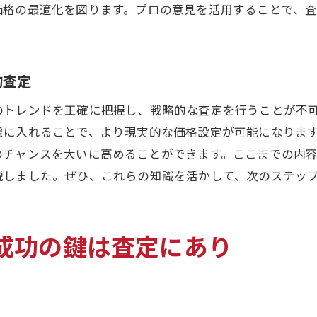
査定結果を基にした改良点の提案
価格の最適化を図ります。プロの意見を活用することで、
買取価格を引き上げるための戦略的改造
競合物件との差別化を図る査定活用術
的査定
客観的な評価で勝つ！門真市不動産買取査定の極意
客観的なデータを基にした評価のメリット
のトレンドを正確に把握し、戦略的な査定を行うことが不
プロの査定を信頼する理由とその利点
慮に入れることで、より現実的な価格設定が可能になりま
のチャンスを大いに高めることができます。ここまでの内
査定結果に基づいた合理的な価格設定
説しました。ぜひ、これらの知識を活かして、次のステッ
市場の視点から見た物件の強みと弱み
最適な買取価格を導くための分析手法
客観性を持った不動産評価のプロセス
成功の鍵は査定にあり
査定で決まる！門真市の不動産買取を成功に導くポイン
査定前に知っておくべき準備ポイント
査定を成功に導くための戦略的アプローチ