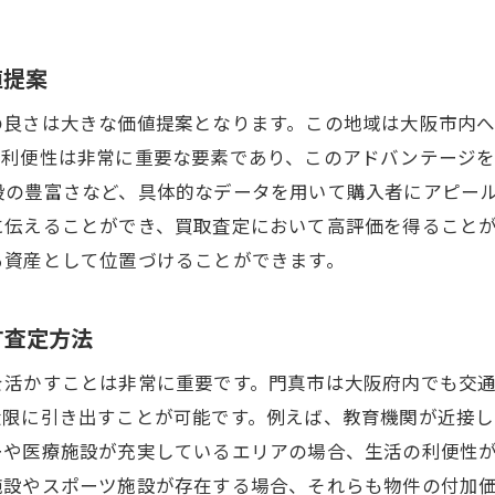
交通アクセスを活かした門真市の不動産買取戦略
大阪市へのアクセスが物件価値に与える影響
値提案
公共交通機関の利便性を強調する方法
の良さは大きな価値提案となります。この地域は大阪市内
通勤利便性を訴求した査定のポイント
の利便性は非常に重要な要素であり、このアドバンテージ
徒歩圏内の施設とアクセスの相乗効果
段の豊富さなど、具体的なデータを用いて購入者にアピー
に伝えることができ、買取査定において高評価を得ること
交通の要所に位置する物件の価値評価
る資産として位置づけることができます。
アクセスの良さがもたらす投資価値の優位性
プロが教える門真市不動産買取の査定ポイント徹底解説
す査定方法
市場の動向を見極めた査定基準の設定
門真市内の不動産評価基準を理解する
を活かすことは非常に重要です。門真市は大阪府内でも交
大限に引き出すことが可能です。例えば、教育機関が近接
プロの視点から見る価値ある物件の特徴
ーや医療施設が充実しているエリアの場合、生活の利便性
査定における重要なチェックポイント
施設やスポーツ施設が存在する場合、それらも物件の付加