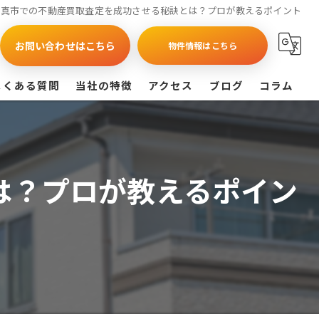
門真市での不動産買取査定を成功させる秘訣とは？プロが教えるポイント
お問い合わせはこちら
物件情報はこちら
よくある質問
当社の特徴
アクセス
ブログ
コラム
買取
戸建て
は？プロが教えるポイン
マンション
相続
査定