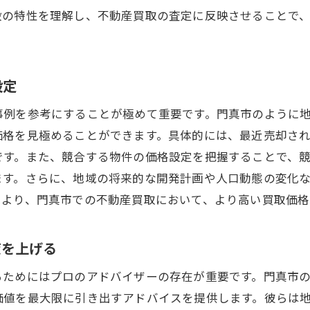
物件のポテンシャルを引き出す査定方法
設の特性を理解し、不動産買取の査定に反映させることで
専門家の知識を活用した精度の高い評価
門真市不動産市場の特性を活かした買取査定の秘訣
地域特性を反映した市場価値の判断
設定
門真市内の人気エリアとその影響
事例を参考にすることが極めて重要です。門真市のように
市場ニーズを捉えた効果的な査定戦略
価格を見極めることができます。具体的には、最近売却さ
地域の傾向を踏まえた価格交渉のポイント
です。また、競合する物件の価格設定を把握することで、
不動産市場の変動を利用した査定手法
ます。さらに、地域の将来的な開発計画や人口動態の変化
特性を活かした査定プロセスの効率化
により、門真市での不動産買取において、より高い買取価格
門真市で高額買取を実現するための査定活用法
高評価を得るための物件プレゼンテーション
度を上げる
査定を活用した価格交渉の具体的方法
るためにはプロのアドバイザーの存在が重要です。門真市
高額買取を目指すための市場調査の重要性
価値を最大限に引き出すアドバイスを提供します。彼らは