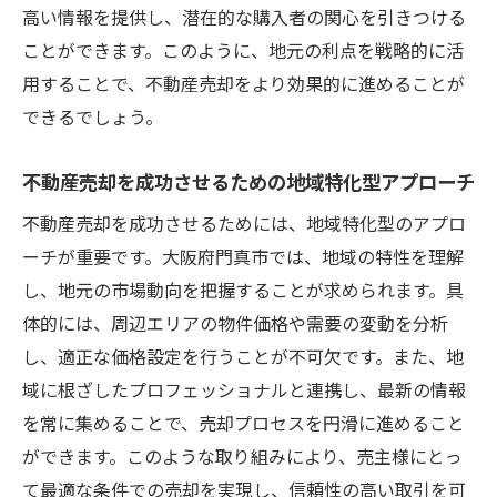
門真市での不動産売却を成功させるステップバ
高い情報を提供し、潜在的な購入者の関心を引きつける
イステップガイド
ことができます。このように、地元の利点を戦略的に活
売却準備から契約までの各ステップを詳し
用することで、不動産売却をより効果的に進めることが
く解説
できるでしょう。
成功する売却活動のためのタイムライン作
不動産売却を成功させるための地域特化型アプローチ
成
各プロセスで注意すべき重要ポイント
不動産売却を成功させるためには、地域特化型のアプロ
売却計画の立案から実行までの流れ
ーチが重要です。大阪府門真市では、地域の特性を理解
し、地元の市場動向を把握することが求められます。具
売却の進捗を確認するための効果的な方法
体的には、周辺エリアの物件価格や需要の変動を分析
成功事例に学ぶ実践的なステップ
し、適正な価格設定を行うことが不可欠です。また、地
不動産売却で賢く進めるためのプロの視点
域に根ざしたプロフェッショナルと連携し、最新の情報
プロが教える賢い売却の進め方
を常に集めることで、売却プロセスを円滑に進めること
不動産の専門家から学ぶ市場の見通し
ができます。このような取り組みにより、売主様にとっ
プロフェッショナルが実践する売却テクニ
て最適な条件での売却を実現し、信頼性の高い取引を可