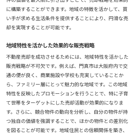
購入者の心理を考慮した売却戦略
に構築することができます。地域の特徴を活かして、買
プロフェッショナルが教える効果的な不動産売
い手が求める生活条件を提供することにより、円滑な売
却アプローチ
却を実現することが可能です。
不動産のプロが教える売却成功の秘訣
適切なエージェント選びの重要性
地域特性を活かした効果的な販売戦略
プロのネットワークを活用した販売促進
不動産売却を成功させるためには、地域特性を活かした
売却プロセスをスムーズにするためのステ
販売戦略が不可欠です。例えば、門真市は大阪府内で交
ップ
通の便が良く、商業施設や学校も充実していることか
効果的な交渉術で売却条件を有利にする
ら、ファミリー層にとって魅力的な地域です。この地域
プロフェッショナルに相談すべきタイミン
特性を反映したプロモーションを行うことで、特に子育
グ
て世帯をターゲットにした売却活動が効果的になりま
成功する売却のための地域密着型の戦略とは
す。さらに、競合物件の動向を分析し、自分の物件が持
つ独自の価値を強調することで、ほかの物件との差別化
地域密着型の戦略で差別化を図る
を図ることが可能です。地域住民との信頼関係を築き、
地元密着のメリットを活かした販売活動