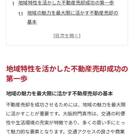
地域特性を活かした不動産売却成功の第一歩
地域の魅力を最大限に活かす不動産売却の
基本
門真市の特徴を理解して売却に繋げる
地域特性を活かした効果的な販売戦略
地元の利点を活かしたプロモーション方法
不動産売却を成功させるための地域特化型
地域特性を活かした不動産売却成功の
アプローチ
第一歩
地域のコミュニティを活用した売却戦略
門真市での不動産売却市場動向を徹底分析
地域の魅力を最大限に活かす不動産売却の基本
門真市の不動産市場の最新トレンドを把握
不動産売却を成功させるためには、地域の魅力を最大限
する
に活かすことが重要です。大阪府門真市は、交通の利便
過去のデータから見る門真市の市場動向
性や生活環境の充実が特徴であり、多くの買い手にとっ
地域市場の動向を見極める重要性
て魅力的な要素となります。交通アクセスの良さや商業