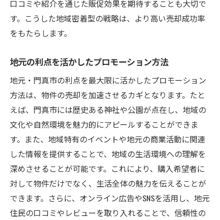
口コミや紹介を通じた販促効果を期待することも大切で
地域住民へのアプローチで信頼を得る
す。こうした地域密着型の戦略は、より高い売却成功率
地域のイベントを活用したプロモーション
をもたらします。
地域特有のニーズに応える売却戦略
地元情報を活かした買い手ターゲティング
地元の利点を活かしたプロモーション方法
納得の取引を実現するための実践的なヒント
地元・門真市の利点を最大限に活かしたプロモーション
買い手との信頼関係を築くためのコミュニ
方法は、物件の売却を加速させるカギとなります。たと
ケーション法
えば、門真市には歴史ある神社や公園が点在し、地域の
交渉を有利に進めるための準備と心構え
文化や自然環境を魅力的にアピールすることができま
す。また、地域特有のイベントや地元の商業活動に関連
契約の重要ポイントを押さえて誤解を防ぐ
した情報を提供することで、地域の生活環境への理解を
トラブルを未然に防ぐためのリスク管理
深めさせることが可能です。これにより、購入希望者に
購入意欲を高めるためのプレゼンテーショ
対して物件だけでなく、生活全体の魅力を伝えることが
ン技術
できます。さらに、オンライン広告やSNSを活用し、地元
納得の条件を引き出すための柔軟な交渉術
住民の口コミやレビューを取り入れることで、信頼性の