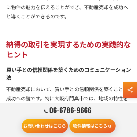
に物件の魅力を伝えることができ、不動産売却を成功へ
と導くことができるのです。
納得の取引を実現するための実践的な
ヒント
買い手との信頼関係を築くためのコミュニケーション
法
不動産売却において、買い手との信頼関係を築くことは
成功への鍵です。特に大阪府門真市では、地域の特性を
理解し、買い手の心理に寄り添うことが求められます。
06-6786-9666
まず、透明性のある情報提供が重要です。物件の詳細情
報や周辺環境を正直に伝えることで、買い手との信頼が
お問い合わせはこちら
物件情報はこちら
深まります。また、定期的なコミュニケーションを心掛