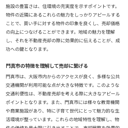
施設の豊富さは、住環境の充実度を示すポイントです。
門真市の不動産需要と供給の現状
物件の近隣にあるこれらの魅力をしっかりアピールする
市場動向に基づいた適正価格設定の秘訣
ことで、買い手に対する物件の印象を良くし、売却価格
競合物件の分析による売却成功の鍵
の向上につなげることができます。地域の魅力を理解
物件の価値を最大限に引き出す売却戦略
し、それを不動産売却の際に効果的に伝えることが、成
物件の強みを活かした魅力的なアピール方
功への鍵となります。
法
売却前に行うべき価値向上のためのリノベ
門真市の特徴を理解して売却に繋げる
ーション
門真市は、大阪市内からのアクセスが良く、多様な公共
適切な価格設定で買い手を引き付ける
交通機関が利用可能な点が大きな特徴です。このような
写真と動画を活用した効果的なマーケティ
交通利便性は、不動産売却を考える際に大きなアピール
ング
ポイントとなります。また、門真市には様々な教育機関
プロの視点から考える価値最大化のテクニ
や商業施設があり、特に子育て世代にとって魅力的な生
ック
活環境が整っています。これらの地域特性を理解し、物
件の価値を最大限に引き出すことで、売却戦略を効果的