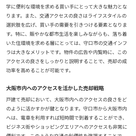
学に便利な環境を求める買い手にとって大きな魅力とな
地方自治体の施策と戸建て売却の関係
ります。また、交通アクセスの良さはライフスタイルの
地域密着型の売却戦略の重要性
選択肢を広げ、買い手の需要を引きつける要素となりま
守口市内でのコミュニティ活動の活用法
す。特に、賑やかな都市生活を楽しみながらも、落ち着
市場動向を踏まえた守口市内の戸建て売却の最
いた住環境を求める層にとっては、守口市の交通インフ
適な方法
ラは大きなメリットです。物件の広告や内覧時に、この
現在の市場動向が戸建て売却に与える影響
アクセスの良さをしっかりと説明することで、売却の成
守口市の不動産市場を分析するポイント
功率を高めることが可能です。
市場動向に合わせた売却タイミングの見極
大阪市内へのアクセスを活かした売却戦略
め方
競争力を高めるための物件プレゼンテーシ
戸建て売却において、大阪市内へのアクセスの良さをど
ョン
のように活かすかが鍵となります。守口市から大阪市内
市場データを活用した売却価格設定のコツ
へは、電車を利用すれば短時間で到着することができ、
ビジネス街やショッピングエリアへのアクセスも非常に
将来的な市場変動を見据えた戦略
便利です。このような交通の利便性を強調することで、