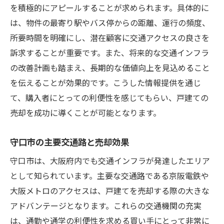
地域特性を理解して守口市での戸建て売却をス
を積極的にアピールすることが求められます。具体的に
ムーズに
は、物件の最寄り駅やバス停からの距離、運行の頻度、
地域特性を理解するためのリサーチ手法
所要時間を明確にし、潜在顧客に交通アクセスの良さを
地域の特色を売却プロセスに反映させる
訴求することが重要です。また、将来的な交通インフラ
の改善計画も踏まえ、長期的な価値向上を見込めること
守口市独自の文化と住宅需要の関係
を伝えることが効果的です。こうした情報提供を通じ
地域の発展状況を売却に活用する方法
て、購入者にとっての利便性を感じてもらい、戸建ての
地域住民のニーズと物件の適合性
売却を成功に導くことが可能となります。
スムーズな売却を実現するための地元情報
活用
守口市の主要交通路と売却効果
守口市の市場動向を読み解く戸建て売却の賢い
守口市は、大阪府内でも交通インフラが発達したエリア
方法
として知られています。主要な交通路である京阪電鉄や
市場動向を把握するためのデータ収集法
大阪メトロのアクセスは、戸建てを売却する際の大きな
守口市の不動産価格推移と売却戦略
アドバンテージとなります。これらの交通機関の充実
ライバル物件との差別化ポイント
は、通勤や通学の利便性を求める買い手にとって非常に