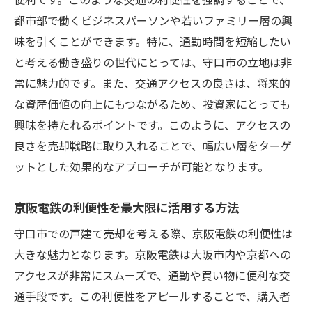
大阪府守口市で戸建て売却を成功に導くステッ
都市部で働くビジネスパーソンや若いファミリー層の興
プ
味を引くことができます。特に、通勤時間を短縮したい
売却までのステップを理解する
と考える働き盛りの世代にとっては、守口市の立地は非
戸建て売却の準備段階で注意すべき点
常に魅力的です。また、交通アクセスの良さは、将来的
物件の魅力を最大化するリノベーションの
な資産価値の向上にもつながるため、投資家にとっても
ヒント
興味を持たれるポイントです。このように、アクセスの
売却プロセスをスムーズにするための連携
良さを売却戦略に取り入れることで、幅広い層をターゲ
方法
ットとした効果的なアプローチが可能となります。
信頼できる不動産エージェントの選び方
京阪電鉄の利便性を最大限に活用する方法
契約締結までの流れと注意点
守口市での戸建ての魅力を引き出す売却ポイン
守口市での戸建て売却を考える際、京阪電鉄の利便性は
ト
大きな魅力となります。京阪電鉄は大阪市内や京都への
アクセスが非常にスムーズで、通勤や買い物に便利な交
物件の魅力をアピールするためのポイント
通手段です。この利便性をアピールすることで、購入者
地域の特色を活かした物件紹介方法