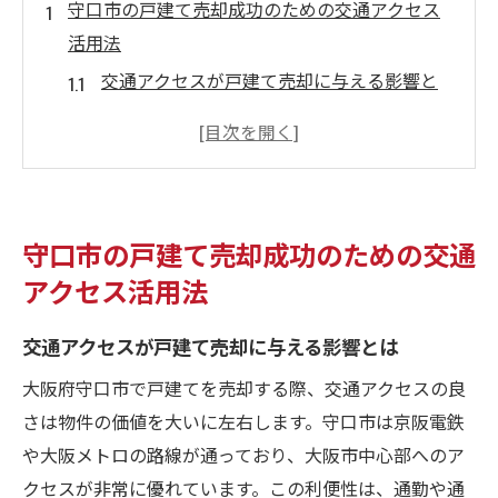
守口市の戸建て売却成功のための交通アクセス
活用法
交通アクセスが戸建て売却に与える影響と
は
大阪市内へのアクセスを活かした売却戦略
京阪電鉄の利便性を最大限に活用する方法
公共交通機関の充実度と戸建ての資産価値
守口市の戸建て売却成功のための交通
守口市の主要交通路と売却効果
アクセス活用法
通勤・通学に便利なエリアの魅力
地域特性を活かした大阪府守口市での戸建て売
交通アクセスが戸建て売却に与える影響とは
却戦略
大阪府守口市で戸建てを売却する際、交通アクセスの良
地域特性が戸建て売却に与える影響とは
さは物件の価値を大いに左右します。守口市は京阪電鉄
守口市の地域特性を最大限に活用する術
や大阪メトロの路線が通っており、大阪市中心部へのア
地域の魅力を引き出すマーケティング戦略
クセスが非常に優れています。この利便性は、通勤や通