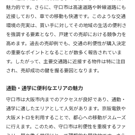
市場動向に合わせた広告戦略の練り方
魅力的です。さらに、守口市は高速道路や幹線道路にも
近接しており、車での移動も快適です。このような交通
市場動向予測を活かした売却タイミング
環境の充実は、買い手に対してその地域の生活の便利さ
過去のデータから学ぶ成功事例の活用
を強調する要素となり、戸建ての売却における競争力を
高めます。過去の売却例でも、交通の利便性が購入決定
の重要なポイントとなることが数多く報告されていま
す。したがって、主要交通路に近接する物件は特に注目
され、売却成功の鍵を握る要因となります。
通勤・通学に便利なエリアの魅力
守口市は大阪市内までのアクセスが良好であり、通勤・
通学に適したエリアとして人気があります。京阪電鉄や
大阪メトロを利用することで、都心への移動がスムーズ
に行えます。このため、守口市は利便性を重視するファ