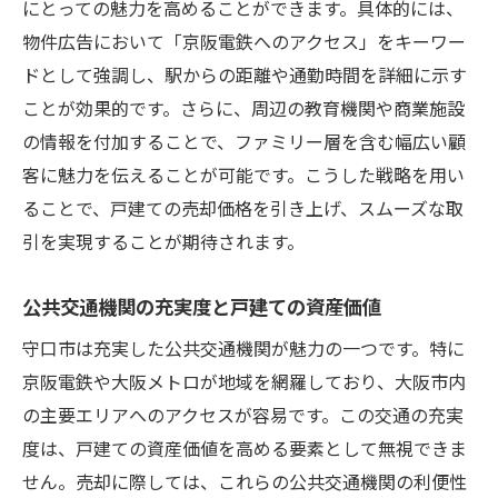
にとっての魅力を高めることができます。具体的には、
購入者に選ばれるための差別化戦略
物件広告において「京阪電鉄へのアクセス」をキーワー
魅力的な写真撮影と物件情報の公開
ドとして強調し、駅からの距離や通勤時間を詳細に示す
地域イベントと連携したプロモーション
ことが効果的です。さらに、周辺の教育機関や商業施設
購入者の心を掴む内覧会の成功要因
の情報を付加することで、ファミリー層を含む幅広い顧
交通の利便性を活かした守口市の戸建て売却の
客に魅力を伝えることが可能です。こうした戦略を用い
秘訣
ることで、戸建ての売却価格を引き上げ、スムーズな取
引を実現することが期待されます。
交通アクセスの良さをどう活かすか
公共交通機関の近接性を強調する方法
公共交通機関の充実度と戸建ての資産価値
主要駅へのアクセスを売却ポイントに変え
守口市は充実した公共交通機関が魅力の一つです。特に
る
京阪電鉄や大阪メトロが地域を網羅しており、大阪市内
賢い交通手段の提案で購入者の心を掴む
の主要エリアへのアクセスが容易です。この交通の充実
交通利便性の数値化とその活用
度は、戸建ての資産価値を高める要素として無視できま
近隣エリアとの比較で優位性を示す
せん。売却に際しては、これらの公共交通機関の利便性