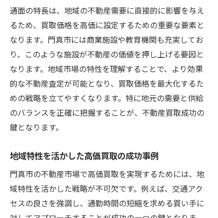
通面の特長は、地域の不動産需要に直接的に影響を与え
交通アクセスの良さを売却につなげる方法
るため、買取価格を高価に設定するための重要な要素と
地域交通の特性を最大限に活用する戦略
なります。門真市には商業施設や教育機関も充実してお
交通の便が良いエリアを選ぶポイント
り、このような施設が不動産の価値を押し上げる要因と
周辺環境の魅力を最大限に活用した不動産買取
なります。地域市場の特性を理解することで、より効果
の新たな可能性
的な不動産査定が可能となり、買取価格を最大化するた
商業施設の充実度がもたらす不動産価値
めの戦略を立てやすくなります。特に地元の需要と供給
教育機関の近接性が不動産に与える影響
のバランスを正確に把握することが、不動産買取成功の
自然環境の魅力を不動産価値に反映させる
鍵となります。
門真市の地域特性を活かした販売戦略
地域特性を活かした高価買取の成功事例
周辺環境の変化がもたらす市場動向
門真市の不動産市場で高価買取を実現するためには、地
地元住民のフィードバックを活かす方法
域特性を活かした戦略が不可欠です。例えば、交通アク
プロの査定で客観的評価を得る方法と不動産買
セスの良さを強調し、通勤時間の短縮を求める買い手に
取の成功例
対してアプローチすることが成功の一つの鍵となりま