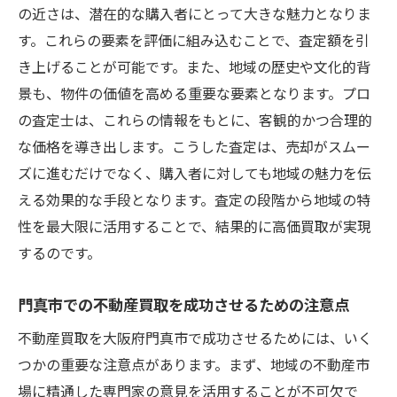
の近さは、潜在的な購入者にとって大きな魅力となりま
交通改善計画が不動産価値に与える影響
す。これらの要素を評価に組み込むことで、査定額を引
売却活動における交通広告の活用
き上げることが可能です。また、地域の歴史や文化的背
交通の便を活かした市場アプローチ
景も、物件の価値を高める重要な要素となります。プロ
査定を活用した不動産買取で得られる最大利益
の査定士は、これらの情報をもとに、客観的かつ合理的
の引き出し方
な価格を導き出します。こうした査定は、売却がスムー
正確な査定を基にした価格設定の重要性
ズに進むだけでなく、購入者に対しても地域の魅力を伝
査定結果を最大限活用する販売戦略
える効果的な手段となります。査定の段階から地域の特
査定を通じて発見する物件の強み
性を最大限に活用することで、結果的に高価買取が実現
するのです。
価格交渉における査定情報の活用法
不動産取引での査定の役割と効果
門真市での不動産買取を成功させるための注意点
査定結果に基づいたタイムリーな売却活動
不動産買取を大阪府門真市で成功させるためには、いく
つかの重要な注意点があります。まず、地域の不動産市
場に精通した専門家の意見を活用することが不可欠で