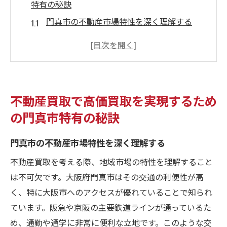
特有の秘訣
門真市の不動産市場特性を深く理解する
地域特性を活かした高価買取の成功事例
市場動向を反映した効果的な買取戦略
地域の魅力を最大化する査定方法
門真市での不動産買取を成功させるための
不動産買取で高価買取を実現するため
注意点
の門真市特有の秘訣
地域に根ざした専門家の意見を活用する
門真市の交通利便性を生かした不動産買取戦略
門真市の不動産市場特性を深く理解する
の開発
不動産買取を考える際、地域市場の特性を理解すること
主要交通機関の近接性を活かす方法
は不可欠です。大阪府門真市はその交通の利便性が高
交通利便性が不動産価値に与える影響
く、特に大阪市へのアクセスが優れていることで知られ
公共交通の改善がもたらす不動産市場への
ています。阪急や京阪の主要鉄道ラインが通っているた
効果
め、通勤や通学に非常に便利な立地です。このような交