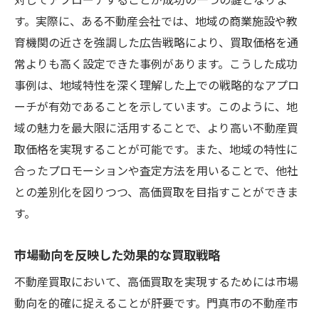
専門家による査定の重要性
す。実際に、ある不動産会社では、地域の商業施設や教
査定の過程で確認すべきポイント
育機関の近さを強調した広告戦略により、買取価格を通
信頼できる査定業者の選び方
常よりも高く設定できた事例があります。こうした成功
査定結果を活用した高価買取の実現
事例は、地域特性を深く理解した上での戦略的なアプロ
査定を受けた後の交渉術
ーチが有効であることを示しています。このように、地
域の魅力を最大限に活用することで、より高い不動産買
成功例に学ぶ査定活用のコツ
取価格を実現することが可能です。また、地域の特性に
門真市での高価買取を目指すための実践的アプ
合ったプロモーションや査定方法を用いることで、他社
ローチ
との差別化を図りつつ、高価買取を目指すことができま
売却前に整えるべき条件とは
す。
買取価格を上げるための具体策
地域に根ざした販売活動の重要性
市場動向を反映した効果的な買取戦略
売却スケジュールを最適化する方法
不動産買取において、高価買取を実現するためには市場
地域イベントを利用した販促活動
動向を的確に捉えることが肝要です。門真市の不動産市
市場調査を基にした戦略的売却