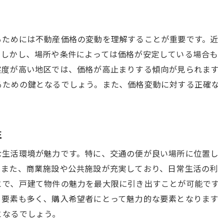
門真市での戸建て売却成功のためのプロが教える秘訣
経験豊富な不動産エージェントの選び方
るためには不動産価格の変動を理解することが重要です。
プロが勧める価格設定のテクニック
。しかし、場所や条件によっては価格が安定している場合
門真市の売却市場を熟知した交渉術
実度が高い地区では、価格が高止まりする傾向が見られま
成功する売却のためのタイミング判断
るための鍵となるでしょう。また、価格変動に対する正確
売却プロセスで注意すべきポイント
プロが注目する市場動向とその活用法
性
不動産市場のトレンドを理解し戸建て売却に活かす方法
最新の不動産テクノロジーを活用する
な生活環境が魅力です。特に、交通の便が良い場所に位置
門真市の市場動向を読むための情報源
。また、商業施設や公共施設が充実しており、日常生活の利
とで、戸建て物件の魅力を最大限に引き出すことが可能で
トレンドに合わせた販売戦略の構築
る要素も多く、購入希望者にとって魅力的な要素となりま
市場分析を活用した売却プランの最適化
となるでしょう。