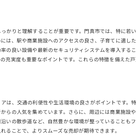
地域トレンドが売却に与える影響の理解
トレンド予測を基にした将来価値の見極め
戸建て売却のプロが語る門真市の隠れた魅力
しっかりと理解することが重要です。門真市では、特に若
門真市の歴史が醸し出す独特の魅力
めには、駅や商業施設へのアクセスの良さ、子育てに適し
地域密着型の生活環境とその価値
効率の良い設備や最新のセキュリティシステムを導入する
門真市の交通網が持つ利便性
納の充実度も重要なポイントです。これらの特徴を備えた
自然豊かな環境が提供するリラックス効果
。
地域イベントがもたらすコミュニティの活気
門真市の教育環境が子育て世代に人気の理由
理想の売却を実現するためのステップバイステップガイ
リアは、交通の利便性や生活環境の良さがポイントです。
初めに行うべき市場調査とその方法
者からの人気を集めています。さらに、周辺には商業施設
物件価値を高めるための具体的アクション
川沿いの散歩道など、自然豊かな環境が整っていることも
売却プロセスの流れと重要なチェックポイント
入れることで、よりスムーズな売却が期待できます。