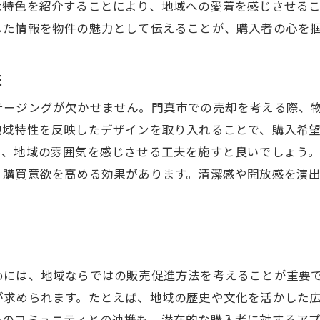
な特色を紹介することにより、地域への愛着を感じさせる
購入者に信頼感を与える方法
した情報を物件の魅力として伝えることが、購入者の心を
売却活動における時間管理の重要性
フィードバックを基にした戦略の最適化
性
成功事例から学ぶ効果的な売却方法
テージングが欠かせません。門真市での売却を考える際、
地域特性を反映したデザインを取り入れることで、購入希
し、地域の雰囲気を感じさせる工夫を施すと良いでしょう
、購買意欲を高める効果があります。清潔感や開放感を演
めには、地域ならではの販売促進方法を考えることが重要
が求められます。たとえば、地域の歴史や文化を活かした
のコミュニティとの連携も、潜在的な購入者に対するアプ