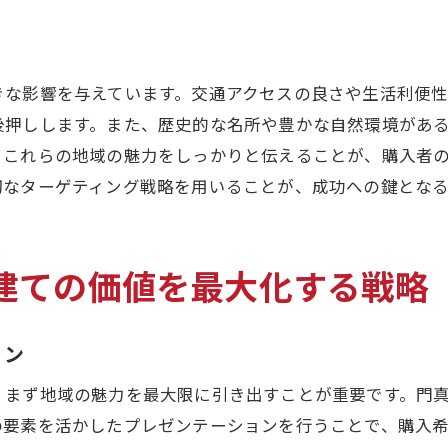
購入希望者を引きつけるための戦略
売却完了までの手続きをスムーズに進めるために
売却後に確認すべき手続きとその重要性
きな影響を与えています。交通アクセスの良さや生活利便
門真市での戸建て売却を円滑に進めるための重要ポイン
後押しします。また、歴史的な名所や豊かな自然環境があ
戸建て売却における法的要素の確認
てこれらの地域の魅力をしっかりと伝えることが、購入者
複雑な手続きのためのプロのサポート活用
切なターゲティング戦略を用いることが、成功への鍵とな
コミュニケーションが鍵となる売却プロセス
売却を有利に進めるための情報収集方法
建ての価値を最大化する戦略
買い手の視点を理解する重要性
売却後のライフプランニングの考え方
ョン
納得のいく戸建て売却を達成するための成功法則
、まず地域の魅力を最大限に引き出すことが重要です。門
市場と物件の適切なマッチング技術
の要素を活かしたプレゼンテーションを行うことで、購入
売却価格を引き上げるための交渉戦術