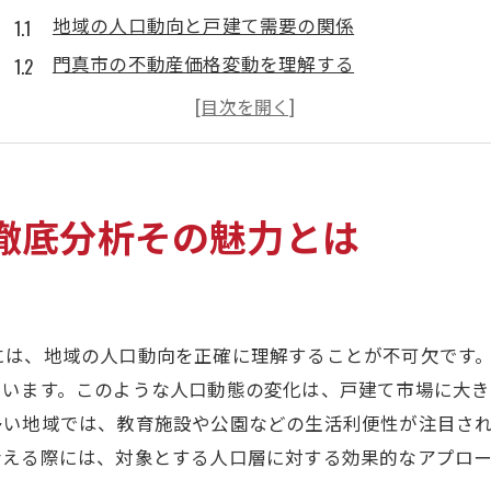
地域の人口動向と戸建て需要の関係
門真市の不動産価格変動を理解する
戸建て物件の魅力を引き立てる地域特性
市場ニーズに合った戸建ての特徴とは
門真市で注目されるエリアとその理由
地域の魅力が戸建て価格に与える影響
徹底分析その魅力とは
地域特性を活かして戸建ての価値を最大化する戦略
地域の魅力を引き出すプレゼンテーション
門真市でのホームステージングの重要性
には、地域の人口動向を正確に理解することが不可欠です
地域ならではの販売促進方法を考える
ています。このような人口動態の変化は、戸建て市場に大
戸建ての価値を引き上げるためのリノベーション
多い地域では、教育施設や公園などの生活利便性が注目さ
ターゲットバイヤーに合わせたマーケティング戦略
考える際には、対象とする人口層に対する効果的なアプロ
地元ネットワークを活用した売却戦略