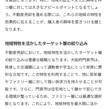
門真市独自の法的手続きのポイント
つ層に対しては大きなアピールポイントとなるでしょ
避けたい失敗例とその教訓
う。不動産売却を進める際には、これらの地域の特性を
購入者心理を理解した効果的な戦術
効果的に伝えることが、購入者の興味を惹きつける鍵と
不動産市場のリスク管理方法
なります。
地域密着型サービスの活用法
地域特性を活かしたターゲット層の絞り込み
門真市の不動産市場の理解が売却成功の鍵
不動産売却において、地域特性を活かしたターゲット層
市場調査の基礎知識とその重要性
の絞り込みは重要な戦略となります。大阪府門真市は、
データに基づく市場分析の進め方
発達した交通網によって通勤者や学生にとって非常に便
地域価格動向の把握と予測
利な立地です。この特性を利用することで、特に若年層
市場変動が与える影響の理解
やファミリー層に対して強い訴求力を持たせることが可
地域特有の需要と供給の法則
能です。さらに、門真市は住宅地として静かで安心でき
成功事例から学ぶ市場理解のポイント
る環境が整っているため、ファミリー層には最適な選択
地域密着型アプローチで門真市の不動産売却を
肢となります。これにより、地域特性を最大限に活か