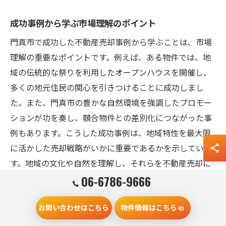
成功事例から学ぶ市場理解のポイント
門真市で成功した不動産売却事例から学ぶことは、市場
理解の重要なポイントです。例えば、ある物件では、地
域の伝統的な祭りを利用したオープンハウスを開催し、
多くの地元住民の関心を引きつけることに成功しまし
た。また、門真市の豊かな自然環境を強調したプロモー
ションが功を奏し、競合物件との差別化につながった事
例もあります。こうした成功事例は、地域特性を最大限
に活かした売却戦略がいかに重要であるかを示していま
す。地域の文化や自然を理解し、それらを不動産売却に
おける武器として活用することが、門真市での不動産売
06-6786-9666
却の成功に直結します。これらの知見を活かし、次回の
お問い合わせはこちら
物件情報はこちら
不動産売却に挑む際には、より効果的なアプローチを心
掛けてください。