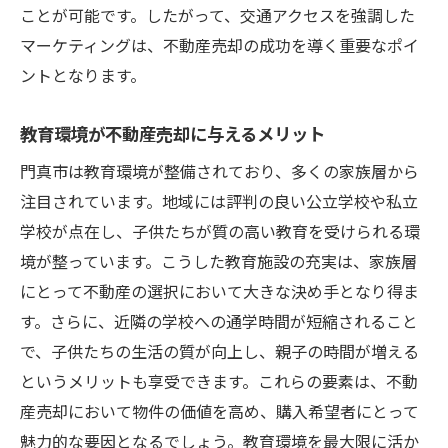
ことが可能です。したがって、交通アクセスを強調した
売却後の手続きとフォローアップ
マーケティングは、不動産売却の成功を導く重要なポイ
納得のいく取引を実現するための門真市の不動
ントとなります。
産売却ヒント
不動産売却における交渉術の基本
教育環境が不動産売却に与えるメリット
信頼できるエージェントの見つけ方
門真市は教育環境が整備されており、多くの家族層から
物件の魅力を引き出すプレゼンテーション
注目されています。地域には評判の良い公立学校や私立
心理的価値を高める販売戦術
学校が点在し、子供たちが質の高い教育を受けられる環
境が整っています。こうした教育施設の充実は、家族層
売却活動のモニタリングと改善
にとって不動産の選択において大きな決め手となり得ま
最後まで安心して取引を進めるためのポイ
す。さらに、近隣の学校への通学時間が短縮されること
ント
で、子供たちの生活の質が向上し、親子の時間が増える
というメリットも享受できます。これらの要素は、不動
産売却において物件の価値を高め、購入希望者にとって
魅力的な要因となるでしょう。教育環境を最大限に活か