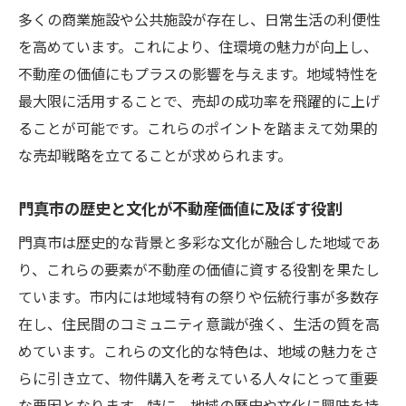
多くの商業施設や公共施設が存在し、日常生活の利便性
価格設定のポイントと交渉術
を高めています。これにより、住環境の魅力が向上し、
売却タイミングを見極める方法
不動産の価値にもプラスの影響を与えます。地域特性を
プロの視点から見る門真市での不動産価値最大
最大限に活用することで、売却の成功率を飛躍的に上げ
化の方法
ることが可能です。これらのポイントを踏まえて効果的
専門家が語る不動産価値の評価ポイント
な売却戦略を立てることが求められます。
小さな修繕がもたらす大きな価値向上
門真市の歴史と文化が不動産価値に及ぼす役割
見学会での印象を高めるための工夫
エージェントの選び方とその重要性
門真市は歴史的な背景と多彩な文化が融合した地域であ
現代のマーケティング手法の活用
り、これらの要素が不動産の価値に資する役割を果たし
ています。市内には地域特有の祭りや伝統行事が多数存
不動産価値を上げる最新のトレンド
在し、住民間のコミュニティ意識が強く、生活の質を高
不動産売却で失敗しないための門真市特有の戦
めています。これらの文化的な特色は、地域の魅力をさ
略とは
らに引き立て、物件購入を考えている人々にとって重要
売却前に知っておきたい地域特性
な要因となります。特に、地域の歴史や文化に興味を持