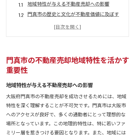
地域特性が与える不動産売却への影響
門真市の歴史と文化が不動産価値に及ぼす
役割
地域特性を活かしたターゲット層の絞り込
み
交通アクセスの利便性を強調する戦略
門真市の不動産売却地域特性を活かす
教育環境が不動産売却に与えるメリット
重要性
生活環境の魅力を最大限に活用する方法
大阪府門真市の市場動向を分析し売却戦略を立
地域特性が与える不動産売却への影響
てる
大阪府門真市の不動産売却を成功させるためには、地域
最近の市場動向と売却チャンスの見極め
特性を深く理解することが不可欠です。門真市は大阪市
季節ごとの売却トレンドを活用した戦略
へのアクセスが良好で、多くの通勤者にとって理想的な
経済指標と不動産市場の関連性
場所となっています。この地理的特性は、特に若いファ
ミリー層を惹きつける要因となります。また、地域には
競合物件の分析から導き出す戦略