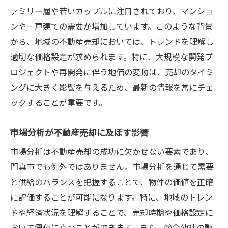
ァミリー層や若いカップルに注目されており、マンショ
地域特有の売買契約のポイント
ンや一戸建ての需要が増加しています。このような背景
信頼できる不動産業者の選び方
から、地域の不動産売却においては、トレンドを理解し
交渉力を強化するための基本戦略
適切な価格設定が求められます。特に、大規模な開発プ
地域特性を活かした門真市の不動産売却戦略
ロジェクトや再開発に伴う地価の変動は、売却のタイミ
地域の強みを最大限に引き出す方法
ングに大きく影響を与えるため、最新の情報を常にチェ
地域密着型のマーケティング戦略
ックすることが重要です。
近隣施設を活用した魅力的な物件紹介
市場分析が不動産売却に及ぼす影響
地元住民のニーズを反映した売却戦術
交通アクセスが物件価値に与える影響
市場分析は不動産売却の成功に欠かせない要素であり、
門真市でも例外ではありません。市場分析を通じて需要
地域コミュニティとの連携による売却促進
と供給のバランスを把握することで、物件の価値を正確
不動産売却をスムーズに進めるために知ってお
に評価することが可能になります。特に、地域のトレン
くべき門真市の動向
ドや経済状況を理解することで、売却時期や価格設定に
売却プロセスを効率化する最新技術
おいて優位に立つことができます。また、競合他社の動