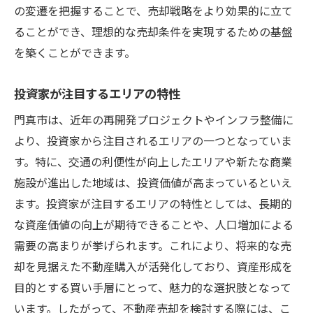
競合物件の分析と差別化戦略
の変遷を把握することで、売却戦略をより効果的に立て
ることができ、理想的な売却条件を実現するための基盤
地域経済の動向が不動産市場に与える影響
を築くことができます。
地価動向を見据えた売却計画の立て方
不動産市場のサイクルを理解する
投資家が注目するエリアの特性
実際の取引データを活用した価格設定
門真市は、近年の再開発プロジェクトやインフラ整備に
市場動向を活かした門真市での不動産売却成功
より、投資家から注目されるエリアの一つとなっていま
の秘訣
す。特に、交通の利便性が向上したエリアや新たな商業
市場の変化に迅速に対応する方法
施設が進出した地域は、投資価値が高まっているといえ
需要と供給のバランスを見極める
ます。投資家が注目するエリアの特性としては、長期的
地域の競争優位性を活かした売却戦略
な資産価値の向上が期待できることや、人口増加による
バイヤーの購買意欲を高めるプレゼンテー
需要の高まりが挙げられます。これにより、将来的な売
ション
却を見据えた不動産購入が活発化しており、資産形成を
目的とする買い手層にとって、魅力的な選択肢となって
市場機会を捉える柔軟な売却スタイル
います。したがって、不動産売却を検討する際には、こ
成功するための迅速な意思決定の重要性