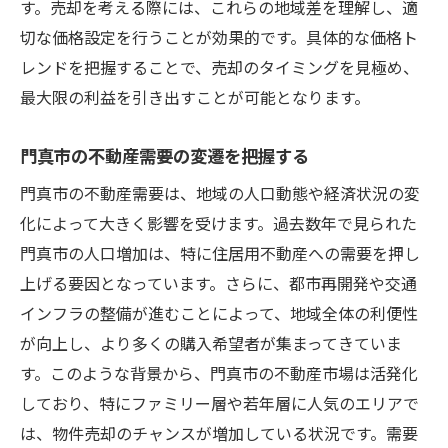
す。売却を考える際には、これらの地域差を理解し、適
不動産売却を成功に導く門真市の独自戦略
切な価格設定を行うことが効果的です。具体的な価格ト
レンドを把握することで、売却のタイミングを見極め、
ユニークなセールスポイントを強化する方
最大限の利益を引き出すことが可能となります。
法
オンラインプラットフォームを活用した売
門真市の不動産需要の変遷を把握する
却促進
門真市の不動産需要は、地域の人口動態や経済状況の変
地域イベントとの連携によるプロモーショ
化によって大きく影響を受けます。過去数年で見られた
ン
門真市の人口増加は、特に住居用不動産への需要を押し
リフォームやメンテナンスで価値を高める
上げる要因となっています。さらに、都市再開発や交通
口コミとレビューの効果的な活用
インフラの整備が進むことによって、地域全体の利便性
個別対応で顧客満足を追求する戦略
が向上し、より多くの購入希望者が集まってきていま
門真市における不動産売却の市場分析とその活
す。このような背景から、門真市の不動産市場は活発化
用法
しており、特にファミリー層や若年層に人気のエリアで
データドリブンな市場分析の手法
は、物件売却のチャンスが増加している状況です。需要