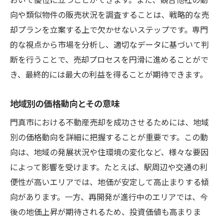
法的手続きで注意すべきポイント
向や類似物件の販売状況を調査することは、戦略的な売
市場の季節変動を考慮した売却タイミング
却プランを立案する上で欠かせないステップです。専門
門真市特有の税制や補助金情報
的な視点から市場を分析し、適切なデータに基づいて判
売却前に整備すべき物件の状態
断を行うことで、売却プロセスを円滑に進めることがで
き、最終的には最大の利益を得ることが期待できます。
買い手の信用調査とその重要性
門真市で不動産売却を成功させるための専門家
地域別の価格動向とその意味
アプローチ
門真市における不動産売却を成功させるためには、地域
不動産コンサルタントの役割と選び方
別の価格動向を詳細に把握することが重要です。この動
専門家による物件評価のプロセス
向は、地域の発展状況や住環境の変化など、様々な要因
法律や税務の専門知識を活用する方法
によって影響を受けます。たとえば、駅周辺や交通の利
取引交渉におけるアドバイザーの重要性
便性が高いエリアでは、地価が安定して高止まりする傾
売却戦略立案における専門家の貢献
向があります。一方、再開発が進行中のエリアでは、今
成功事例に学ぶプロフェッショナルのアプ
後の地価上昇が期待されるため、投資価値も高まりま
ローチ