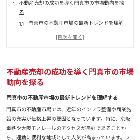
不動産売却の成功を導く門真市の市場動向を探
る
門真市の不動産市場の最新トレンドを理解
する
市場分析が不動産売却に及ぼす影響
地域別の価格動向とその意味
門真市の不動産需要の変遷を把握する
不動産売却の成功を導く門真市の市場
投資家が注目するエリアの特性
動向を探る
売却前に知っておくべき市場の将来予測
門真市での不動産売却を有利に進めるための鍵
門真市の不動産市場の最新トレンドを理解する
は何か
門真市の不動産市場では、近年のインフラ整備や商業施
競争力のある価格設定の重要性
設の充実が価格上昇の要因となっています。特に、京阪
ターゲットバイヤーを魅了する方法
電鉄や大阪モノレールのアクセスが良好であることか
売却活動を加速させるプロモーション戦略
ら、通勤に便利な地域として人気が高まっています。フ