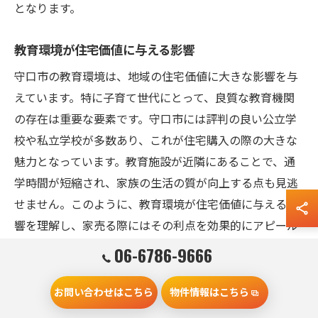
となります。
教育環境が住宅価値に与える影響
守口市の教育環境は、地域の住宅価値に大きな影響を与
えています。特に子育て世代にとって、良質な教育機関
の存在は重要な要素です。守口市には評判の良い公立学
校や私立学校が多数あり、これが住宅購入の際の大きな
魅力となっています。教育施設が近隣にあることで、通
学時間が短縮され、家族の生活の質が向上する点も見逃
せません。このように、教育環境が住宅価値に与える影
響を理解し、家売る際にはその利点を効果的にアピール
することが重要です。
06-6786-9666
地域特性を活かしたプロモーションのポイント
お問い合わせはこちら
物件情報はこちら
守口市で家を売る際には、地域特性を最大限に活かした