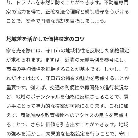
り、トラブルを未然に防ぐことができます。不動産専門
ント
家の協力を得て、正確な法令理解と規制順守を心がける
守口市での家売る取引をスムーズにする秘訣と
ことで、安全で円滑な売却を目指しましょう。
は
地域差を活かした価格設定のコツ
取引をスムーズに進めるための事前準備
売却プロセスのステップと注意点
家を売る際には、守口市の地域特性を反映した価格設定
が求められます。まずは、近隣の売却事例を参考にし、
専門家の力を借りるメリット
市場の平均価格を把握することが基本です。しかし、そ
交渉を有利に進めるためのポイント
れだけではなく、守口市の特有の魅力を考慮することが
売却のストレスを軽減する方法
重要です。例えば、交通の利便性や再開発の進行状況な
契約書作成時の重要チェックポイント
ど、地域のポテンシャルを価格に反映させることで、買
資産価値を最大化する守口市での家売る効果的
い手にとって魅力的な提案が可能になります。これに加
な方法
えて、商業施設や教育機関へのアクセスの良さを考慮す
資産価値を高めるリフォームのポイント
ることで、さらに価値を引き出すことができます。地域
魅力を引き出すためのホームステージング
の強みを活かし、効果的な価格設定を行うことで、守口