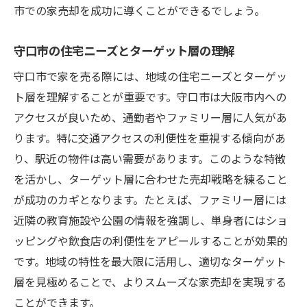
市での家売却を成功に導くことができるでしょう。
オンラインプロモーションの活用法
地域のバイヤーに響く価格設定のコツ
守口市の住宅ニーズとターゲット層の理解
資産価値を維持するための管理方法
守口市で家を売る際には、地域の住宅ニーズとターゲッ
売却前に検討すべき投資とそのリターン
ト層を理解することが重要です。守口市は大阪市内への
地域特性を理解し安心して家売る守口市でのサ
アクセスが良いため、通勤者やファミリー層に人気があ
ポート
ります。特に交通アクセスの利便性を重視する傾向があ
信頼できる不動産エージェントの選び方
り、駅近の物件は高い需要があります。このような特徴
地域特性を理解するためのリサーチ方法
を活かし、ターゲット層に合わせた売却戦略を練ること
売却サポートサービスの活用法
が成功のカギとなります。たとえば、ファミリー層には
安心取引を実現するための法的アドバイス
近隣の教育施設や公園の情報を強調し、単身者にはショ
ッピングや飲食店の利便性をアピールすることが効果的
サポートを受ける際の注意点と確認事項
です。地域の特性を最大限に活用し、適切なターゲット
地域コミュニティとの関係構築の重要性
層を見極めることで、よりスムーズな家売却を実現する
ことができます。