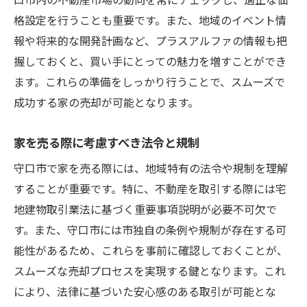
最近の守口市の住宅市場トレンド
格設定を行うことも重要です。また、地域のイベント情
市場データを活用した売却プランの立案
報や将来的な開発計画など、プラスアルファの情報も把
価格変動を先取りするための情報収集
握しておくと、買い手にとっての魅力を増すことができ
競合物件の動向を知る重要性
ます。これらの準備をしっかり行うことで、スムーズで
市場分析を基にした価値提案の方法
成功する家の売却が可能となります。
未来の市場予測とその戦略的活用
家を売る際に考慮すべき法令と規制
家売る際に知っておきたい守口市の地域特性と
魅力
守口市で家を売る際には、地域特有の法令や規制を理解
することが重要です。特に、不動産を取引する際には宅
守口市の生活環境とその魅力
地建物取引業法に基づく重要事項説明が必要不可欠で
地域住民が求める住宅の特徴
す。また、守口市には市独自の条例や規制が存在する可
文化的背景が与える不動産価値
能性があるため、これらを事前に確認しておくことが、
地域特有のインフラとその影響
スムーズな売却プロセスを実現する鍵となります。これ
教育環境が住宅価値に与える影響
により、法律に基づいた安心感のある取引が可能とな
地域特性を活かしたプロモーションのポイ