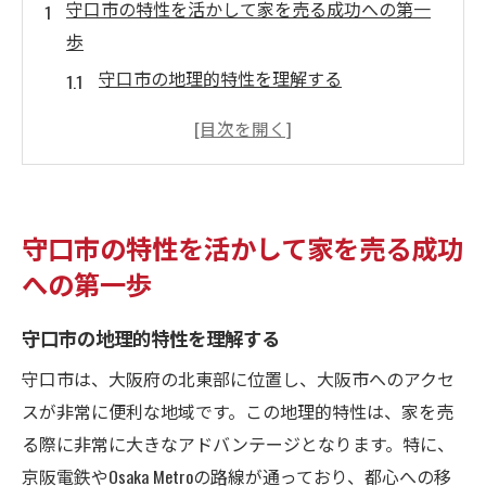
守口市の特性を活かして家を売る成功への第一
歩
守口市の地理的特性を理解する
地域特性を最大限に活用するための準備
家を売る際に考慮すべき法令と規制
地域差を活かした価格設定のコツ
守口市の住宅ニーズとターゲット層の理解
守口市の特性を活かして家を売る成功
成功する売却のための地域情報収集法
への第一歩
交通利便性を武器に守口市で家売る戦略を立て
よう
守口市の地理的特性を理解する
交通アクセスが与える住宅の魅力
守口市は、大阪府の北東部に位置し、大阪市へのアクセ
通勤利便性をアピールポイントに変える方
スが非常に便利な地域です。この地理的特性は、家を売
法
る際に非常に大きなアドバンテージとなります。特に、
近隣施設を活用したプロモーション手法
京阪電鉄やOsaka Metroの路線が通っており、都心への移