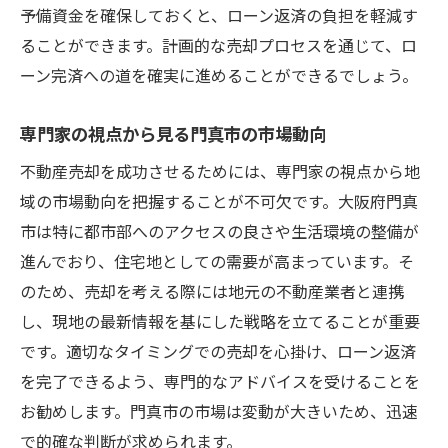
不動産売却の秘訣を知ってローン完済を現実に
予備資金を確保しておくと、ローン返済の負担を軽減す
プロが教える売却成功の秘訣とは
ることができます。計画的な売却プロセスを通じて、ロ
ローン完済に近づくための売却のコツ
ーン完済への道を確実に進めることができるでしょう。
門真市での不動産売却を成功させる秘訣
専門家の視点から見る門真市の市場動向
ローン負担を軽減するための売却テクニッ
不動産売却を成功させるためには、専門家の視点から地
ク
域の市場動向を把握することが不可欠です。大阪府門真
成功事例から学ぶ売却の秘訣
市は特に都市部へのアクセスの良さや生活環境の整備が
売却をスムーズに進めるための秘訣公開
進んでおり、住宅地としての需要が高まっています。そ
門真市の専門家が教える不動産売却のコツ
のため、売却を考える際には地元の不動産業者と連携
門真市のプロが教える売却成功のポイント
し、現地の最新情報を基にした戦略を立てることが重要
専門家の視点から見る売却の効果的なコツ
です。適切なタイミングでの売却を心掛け、ローン返済
ローン完済を実現するためのプロのアドバ
を完了できるよう、専門的なアドバイスを受けることを
イス
お勧めします。門真市の市場は変動が大きいため、迅速
門真市での売却を成功させるための専門的
で的確な判断が求められます。