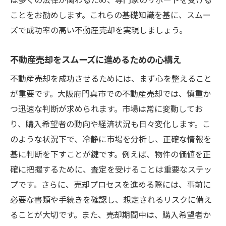
門真市の不動産需要と供給のバランスを考
ことをお勧めします。これらの基礎知識を基に、スムー
慮する
ズで成功率の高い不動産売却を実現しましょう。
適正価格で売却するための市場分析法
不動産売却をスムーズに進めるための心構え
不動産市場の変化に対応する柔軟な売却戦
略
不動産売却を成功させるためには、まず心を整えること
門真市での売却を成功させるための市場理
が重要です。大阪府門真市での不動産売却では、慎重か
解
つ迅速な判断が求められます。市場は常に変動してお
り、購入希望者の動向や経済状況も日々変化します。こ
効果的な不動産売却プロセスでローン負担を軽
のような状況下で、冷静に市場を分析し、正確な情報を
減する方法
基に判断を下すことが鍵です。例えば、物件の価値を正
売却プロセスを効率化するためのステップ
確に把握するために、査定を受けることは重要なステッ
ローン負担を減らすためのプロセス改善法
プです。さらに、売却プロセスを進める際には、事前に
売却の各段階で重要なポイントを押さえる
必要な書類や手続きを確認し、想定されるリスクに備え
スムーズな売却を実現するためのプロセス
ることが大切です。また、売却期間中は、購入希望者か
設計