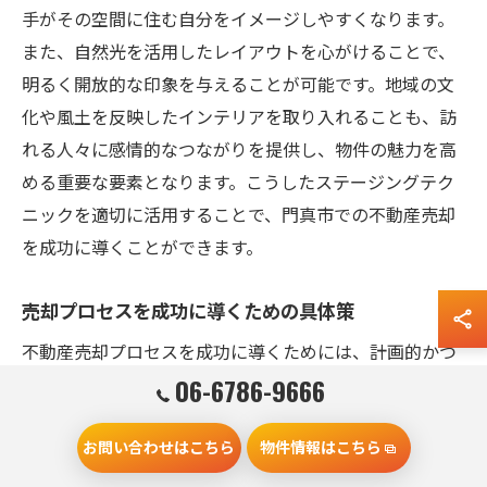
手がその空間に住む自分をイメージしやすくなります。
また、自然光を活用したレイアウトを心がけることで、
明るく開放的な印象を与えることが可能です。地域の文
化や風土を反映したインテリアを取り入れることも、訪
れる人々に感情的なつながりを提供し、物件の魅力を高
める重要な要素となります。こうしたステージングテク
ニックを適切に活用することで、門真市での不動産売却
を成功に導くことができます。
売却プロセスを成功に導くための具体策
不動産売却プロセスを成功に導くためには、計画的かつ
効率的なアプローチが求められます。まず、地域の市場
06-6786-9666
動向を把握し、適切な売却価格を設定することが不可欠
お問い合わせはこちら
物件情報はこちら
です。価格設定は売却の成否を左右する要因の一つであ
り、周辺地域の相場や物件の特性を考慮しながら、現実