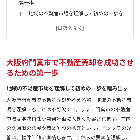
第一歩
地域の不動産市場を理解して初めの一歩を
踏み出す
門真市での売却を成功に導くための基礎知
識
不動産売却をスムーズに進めるための心構
大阪府門真市で不動産売却を成功させ
え
るための第一歩
ローン返済を見据えた売却計画の立て方
専門家の視点から見る門真市の市場動向
地域の不動産市場を理解して初めの一歩を踏み出す
成功する不動産売却のための最初のステッ
大阪府門真市で不動産売却を考える際、地域の不動産市
プ
場を理解することは不可欠です。まず、門真市の不動産
不動産売却におけるローン完済を目指す戦略の
市場は地域特性や開発計画に大きく影響されます。市内
重要性
の交通網の発展や商業施設の拡充といったインフラの改
ローン完済を目指すための戦略的アプロー
善は、物件価値に直結します。これらの要素を理解し、