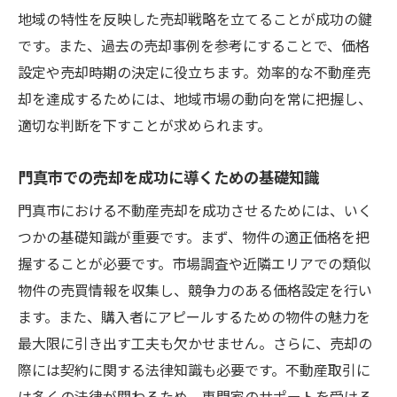
チ
地域の特性を反映した売却戦略を立てることが成功の鍵
資産価値を最大化する売却戦略の策定
です。また、過去の売却事例を参考にすることで、価格
ローンの負担を軽減するための売却テクニ
設定や売却時期の決定に役立ちます。効率的な不動産売
ック
却を達成するためには、地域市場の動向を常に把握し、
適切な判断を下すことが求められます。
門真市の市場特性を活かした売却プランの
立案
門真市での売却を成功に導くための基礎知識
リスクを最小限に抑える売却戦略の考え方
門真市における不動産売却を成功させるためには、いく
ローン完済を実現するための効率的な売却
つかの基礎知識が重要です。まず、物件の適正価格を把
方法
握することが必要です。市場調査や近隣エリアでの類似
門真市の不動産市場動向を理解して売却を加速
物件の売買情報を収集し、競争力のある価格設定を行い
最新の市場動向を把握して売却を有利に進
ます。また、購入者にアピールするための物件の魅力を
める
最大限に引き出す工夫も欠かせません。さらに、売却の
市場トレンドを活かした売却タイミングの
際には契約に関する法律知識も必要です。不動産取引に
見極め
は多くの法律が関わるため、専門家のサポートを受ける