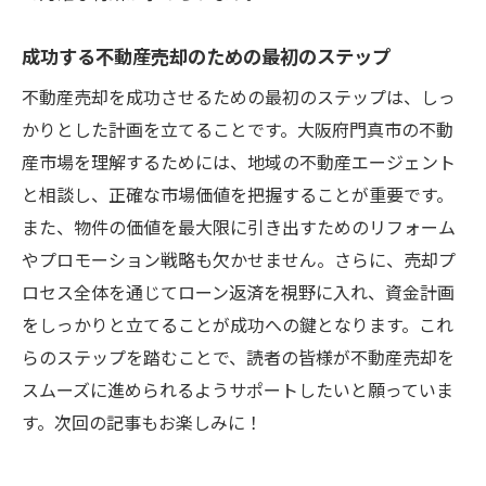
な知識
成功する不動産売却のための最初のステップ
売却を円滑に進めるための専門家のコツ
不動産売却を成功させるための最初のステップは、しっ
不動産売却を成功に導くための専門的なア
かりとした計画を立てることです。大阪府門真市の不動
プローチ
産市場を理解するためには、地域の不動産エージェント
ローン完済に向けた不動産売却のゴールを目指
と相談し、正確な市場価値を把握することが重要です。
そう
また、物件の価値を最大限に引き出すためのリフォーム
売却を通じてローン完済を目指すための目
やプロモーション戦略も欠かせません。さらに、売却プ
標設定
ロセス全体を通じてローン返済を視野に入れ、資金計画
最終的なゴールに向けた売却戦略の構築
をしっかりと立てることが成功への鍵となります。これ
ローン完済を実現するための売却計画の確
らのステップを踏むことで、読者の皆様が不動産売却を
立
スムーズに進められるようサポートしたいと願っていま
ゴールを達成するための売却プロセスの可
す。次回の記事もお楽しみに！
視化
計画を実現するための売却プロセスの最適