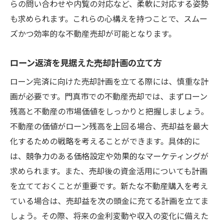
らの問い合わせや内覧の対応など、柔軟に対応する姿勢
ローン返済への影響を最小限に抑える売却
も求められます。これらの心構えを持つことで、スムー
手法
ズかつ効率的な不動産売却が可能となります。
売却プロセスを改善して最大の利益を得る
方法
ローン返済を見据えた売却計画の立て方
門真市での不動産売却を成功に導く具体的ステ
ローン完済に向けた売却計画を立てる際には、慎重な計
ップ
画が必要です。門真市での不動産売却では、まずローン
売却成功に向けた具体的なステップの実行
残高と不動産の市場価値をしっかりと把握しましょう。
不動産の価値がローン残高を上回る場合、売却益を最大
門真市での売却を円滑に進めるための手順
化するための戦略を考えることができます。具体的に
売却計画を具現化するための具体的行動
は、競争力のある価格設定や効果的なマーケティングが
効果的なマーケティング戦略で売却を加速
求められます。また、売却後の資金活用についても計画
買い手の興味を引くためのステージングテ
を立てておくことが重要です。新たな不動産購入を考え
クニック
ている場合は、売却益を次の頭金に充てる計画を立てま
売却プロセスを成功に導くための具体策
しょう。その際、将来の金利変動や収入の変化に備えた