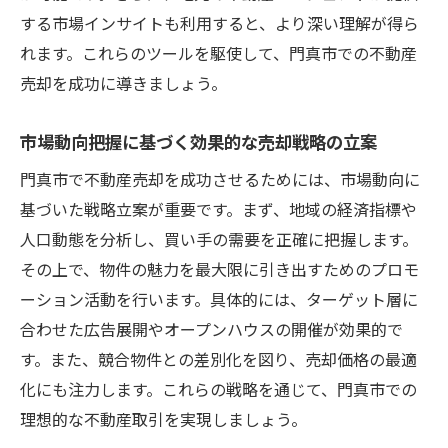
オンラインプラットフォームを活用した広
する市場インサイトも利用すると、より深い理解が得ら
報活動
れます。これらのツールを駆使して、門真市での不動産
トレンドを意識した販売戦略の構築
売却を成功に導きましょう。
門真市における持続可能な不動産売却戦略
市場動向把握に基づく効果的な売却戦略の立案
地元の新しい生活スタイルに対応する売却
門真市で不動産売却を成功させるためには、市場動向に
方法
基づいた戦略立案が重要です。まず、地域の経済指標や
納得のいく取引を実現するための門真市不動産
人口動態を分析し、買い手の需要を正確に把握します。
売却のヒント
その上で、物件の魅力を最大限に引き出すためのプロモ
契約後のフォローアップでバイヤー満足度
ーション活動を行います。具体的には、ターゲット層に
を向上
合わせた広告展開やオープンハウスの開催が効果的で
売却前に知っておくべき法律知識とトラブ
す。また、競合物件との差別化を図り、売却価格の最適
ル回避法
化にも注力します。これらの戦略を通じて、門真市での
交渉を成功させるためのコミュニケーショ
理想的な不動産取引を実現しましょう。
ン術