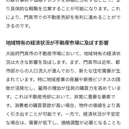
タイミングの見極め方
り具体的な戦略を立案することが可能になります。これ
最近の市場トレンドとその背景
により、門真市での不動産売却を有利に進めることがで
過去から学ぶ売却成功のタイミング
きるのです。
季節ごとの市場変動と売却時期の選定
門真市での需要と供給のバランスを読む
地域特有の経済状況が不動産市場に及ぼす影響
売却利益を最大化するタイミングの選び方
大阪府門真市の不動産市場において、地域特有の経済状
市場トレンドに適応した柔軟な売却戦略
況は大きな影響を及ぼします。まず、門真市は近年、都
市部からの人口流入が進んでおり、新たな住宅需要が生
不動産売却を成功させるための門真市特有の市
まれています。特に地域産業の発展や新規ビジネスの誘
場特性を活かす
致が活発化し、雇用の増加が住民の購買力を高めていま
地元の地価変動を反映した価格設定方法
す。これは不動産売却において、非常に重要な要素で
門真市の住宅需要に応じた売却ポイント
す。消費者の購買意欲が高い場合、物件の価値をより高
地域特有の文化や価値観を売却に活かす
く引き出すことが可能です。一方で、経済状況が不安定
地方自治体の施策が市場に与える影響
な場合は、需要が低下し、価格調整が必要となることも
地域特性を踏まえたターゲットバイヤーの