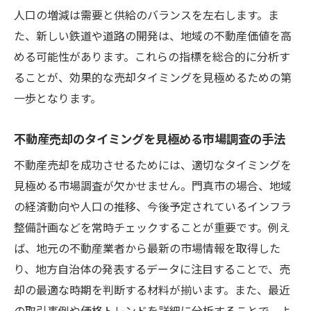
に進める方法
人口の増減は需要と供給のバランスを左右します。ま
地域特性を最大限に活かした売却戦略の作
た、新しい鉄道や道路の開発は、地域の不動産価値を高
成
める可能性があります。これらの指標を総合的に分析す
門真市のライフスタイルをアピールする方
ることが、効果的な売却タイミングを見極めるための第
法
一歩となります。
地元のネットワークを活用した売却活動の
不動産売却のタイミングを見極める市場調査の手法
強化
地域密着型マーケティングの効果的な活用
不動産売却を成功させるためには、適切なタイミングを
法
見極める市場調査が欠かせません。門真市の場合、地域
の経済動向や人口の推移、今後予定されているインフラ
門真市の地元コミュニティとの連携を深め
整備計画などを常時チェックすることが重要です。例え
る
ば、地元の不動産業者から最新の市場情報を取得した
地域の特性を反映した物件の魅力的な見せ
り、地方自治体の発表するデータに注目することで、売
方
却の最適な時期を判断する材料が揃います。また、最近
門真市の不動産市場トレンドを徹底解説！売却
の取引事例や価格トレンドを詳細に分析することで、よ