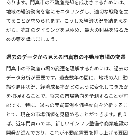
あります。門真市の不動産売却を成功させるためには、
特定
地域の経済動向を常にモニタリングし、適切な戦略を立
門真市の不動産市場での競争優位性の確保
てることが求められます。こうした経済状況を踏まえな
門真市で不動産売却を考えるなら知っておきた
がら、売却のタイミングを見極め、最大の利益を得るた
い重要なステップ
めの策を講じましょう。
売却前に確認すべき法的手続きと要件
過去のデータから見える門真市の不動産市場の変遷
物件の価値を高めるためのリフォームポイ
門真市の不動産市場の変遷を理解するためには、過去の
ント
データ分析が重要です。過去数年の間に、地域の人口動
最適な不動産エージェントの選び方
態や雇用状況、経済成長率がどのように変化してきたか
売却計画策定のための初期準備
を把握することで、将来の市場動向を予測することが可
売却時の交渉力を高めるための準備
能です。特に、過去の売買事例や価格動向を分析するこ
成功する売却を実現するためのスケジュー
とで、現在の市場価値を見極めることができます。例え
ル管理
ば、近年門真市では、新しいインフラ整備や商業施設の
地域の専門家が教える門真市での不動産価値を
開発が進んでおり、これが不動産需要を押し上げる要因