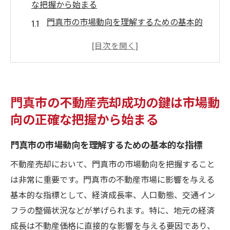
な把握から始まる
門真市の市場動向を理解するための基本的
な指標
不動産売却のタイミングを見極める市場調
査の手法
地域特有の経済状況が不動産市場に及ぼす
門真市の不動産売却成功の鍵は市場動
影響
向の正確な把握から始まる
過去のデータから見える門真市の不動産市
場の変遷
門真市の市場動向を理解するための基本的な指標
門真市の不動産市場動向を把握するための
不動産売却において、門真市の市場動向を把握すること
最新ツール
は非常に重要です。門真市の不動産市場に影響を与える
市場動向把握に基づく効果的な売却戦略の
基本的な指標として、経済成長率、人口動態、交通イン
立案
フラの整備状況などが挙げられます。特に、地元の経済
地域密着型の戦略で門真市の不動産売却を有利
成長は不動産価格に直接的な影響を与える要因であり、