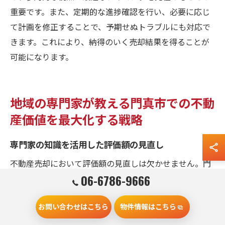
重要です。また、定期的な進捗確認を行い、必要に応じ
て計画を修正することで、予期せぬトラブルにも対応で
きます。これにより、納得のいく売却結果を得ることが
可能になります。
地域の専門家が教える門真市での不動
産価値を最大化する戦略
専門家の知識を活用した評価額の見直し
不動産売却において評価額の見直しは欠かせません。門
06-6786-9666
真市の不動産市場で成功を収めるためには、専門家の知
識を活用することが重要です。専門家は市場動向や具体
お問い合わせはこちら
物件情報はこちら
的な地域特性に基づいた正確な評価を提供します。彼ら
のデータ分析能力や過去の取引経験に基づく知見は、物