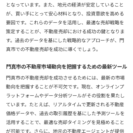
最大化する戦略
となっています。また、地元の経済が安定していること
専門家の知識を活用した評価額の見直し
が、買い手にとって安心材料となり、投資意欲を高める
地元のバイヤーが求める物件条件とは
要因です。これらのデータを活用し、最適な売却戦略を
策定することが、不動産売却における成功の鍵となりま
門真市の不動産市場での価値向上の秘訣
す。過去のデータを基にした戦略的なアプローチが、門
専門家の視点を借りた市場アプローチ法
真市での不動産売却を成功に導くでしょう。
バイヤーに響くマーケティングメッセージ
の構築
門真市の不動産市場動向を把握するための最新ツール
不動産価値を高めるための最新技術の導入
門真市の不動産売却を成功させるためには、最新の市場
門真市不動産売却を成功に導く最新トレンドと
動向を把握することが不可欠です。現在、オンラインプ
効果的な戦略
ラットフォームやデータ分析ツールがその役割を果たし
最新のテクノロジーで市場をリードする方
ています。たとえば、リアルタイムで更新される不動産
法
価格データや、過去の取引履歴を基にした予測ツールを
デジタルツールを使った売却プロセスの効
活用することで、最適な売却タイミングを見極めること
率化
が可能です。さらに、地元の不動産エージェントが提供