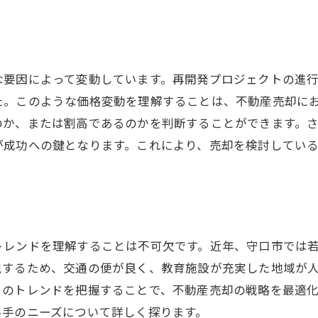
口市の特性を活かした不動産売却のステップバイステップ
初めての売却を成功させるための準備
地域特性を考慮した価格設定の方法
な要因によって変動しています。再開発プロジェクトの進
売却時期の見極め方とその重要性
た。このような価格変動を理解することは、不動産売却に
効果的なマーケティング戦略の構築
のか、または割高であるのかを判断することができます。
が成功への鍵となります。これにより、売却を検討してい
買い手との交渉で注意すべきポイント
売却後の手続きとフォローアップ
域特性を最大限に活かす守口市での不動産売却戦略
地域特性を理解するための市場リサーチ
エリアに特化したプロモーションの展開
トレンドを理解することは不可欠です。近年、守口市では
視するため、交通の便が良く、教育施設が充実した地域が
地元の信用を活用する売却活動
このトレンドを把握することで、不動産売却の戦略を最適
近隣住民との関係構築がもたらすメリット
い手のニーズについて詳しく探ります。