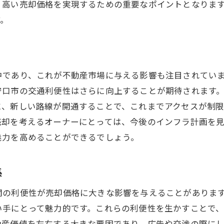
、高い売却価格を実現するための重要なポイントとなりま
地域の強みを活かした宣伝方法
す。
買い手に魅力を感じさせる見せ方
法的手続きと税金の知識を深める
売却後の生活設計を見据えた準備
中であり、これが不動産市場に与える影響も注目されてい
守口市の交通利便性はさらに向上することが期待されます
に、新しい路線が開通することで、これまでアクセスが制
売却を考えるオーナーにとっては、今後のインフラ計画を
魅力を高めることができるでしょう。
係
関の利便性が売却価格に大きな影響を与えることがありま
い手にとって魅力的です。これらの利便性を生かすことで
動産価値を左右する大きな要因であり、広告や交渉の際に