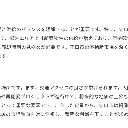
地域資源を活用した付加価値の創出
地元不動産業者との連携が鍵
口市の不動産売却で知っておくべき資産価値を高める要素
要と供給のバランスを理解することが重要です。特に、守
リノベーションがもたらす資産価値向上
方で、郊外エリアでは新築物件の供給が増えており、価格競
環境と景観の影響を考慮した売却準備
と売却時期の見極めが必要です。守口市の不動産市場を深
治安と教育環境の良さが価値に与える影響
ます。
都市開発計画とその影響を理解する
エリア内の生活利便施設の充実度
潜在的価値を見出すための視点
な場所です。まず、交通アクセスの良さが挙げられます。大
得の売却を目指す！守口市での不動産売却のポイント
備や再開発プロジェクトが進行中で、将来的な地価の上昇
売却の目的を明確にする重要性
にとって重要な要素です。こうした背景から、守口市は資
適正価格を設定するための情報収集
地域の市場動向を常に注視し、賢明な判断を下すことが求
不動産業者選びで失敗しないコツ