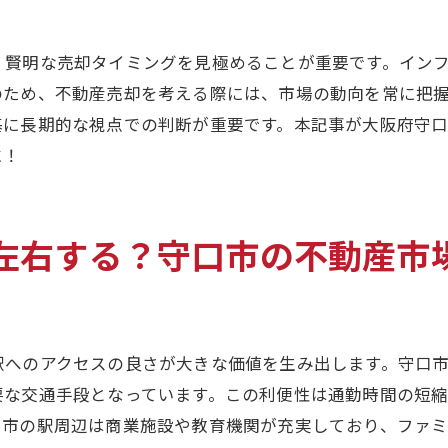
売却活動を円滑に進めるコミュニケーション
法律知識と契約書の確認ポイント
、賢明な売却タイミングを見極めることが重要です。イン
長期的な視点で見る売却戦略の立案
のため、不動産売却を考える際には、市場の動向を常に把
口市の魅力を理解して不動産売却を有利に進める方法
基に長期的な視点での判断が重要です。本記事が大阪府守
地域の文化と歴史に基づく売却アピール
に！
引っ越し先を考慮した売却プラン
地元のイベントや催し物の活用
左右する？守口市の不動産市
地域コミュニティの魅力を伝える方法
自然環境と公園の多さを強調する
地域の未来を見据えた売却アプローチ
口市での効果的な不動産売却に必要な戦略と準備
駅へのアクセスの良さが大きな価値を生み出します。守口
要な交通手段となっています。この利便性は通勤時間の短
市場調査から始める売却準備
口市の駅周辺は商業施設や教育機関が充実しており、ファ
売却に向けた家の整備とそのポイント