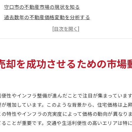
守口市の不動産市場の現状を知る
過去数年の不動産価格変動を分析する
買い手のトレンドとその背景
地域別の需要と供給のバランス
不動産投資家から見た守口市の魅力
将来の市場予測と売却タイミング
売却を成功させるための市場
通の便が売却成功を左右する？守口市の不動産市場の魅力
主要駅へのアクセスの良さが生む価値
新たな交通インフラ計画と市場影響
利便性やインフラ整備が進んだことで注目が集まっていま
公共交通機関の利便性と売却価格の関係
要が増加しています。このような背景から、住宅価格は上
守口市内の交通事情と不動産選定
との特性やインフラの充実度によって価格の動向が異なり
交通利便性が高い地域の特定方法
てることが重要です。交通や生活利便性の高いエリアは特
通勤圏としての魅力が価格に与える影響