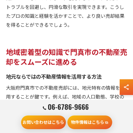
トラブルを回避し、円滑な取引を実現できます。こうし
たプロの知識と経験を活かすことで、より良い売却結果
を得ることができるでしょう。
地域密着型の知識で門真市の不動産売
却をスムーズに進める
地元ならではの不動産情報を活用する方法
大阪府門真市での不動産売却には、地元特有の情報を活
用することが鍵です。例えば、地域の人口動態、学校の
06-6786-9666
評価、交通アクセスといった情報は、潜在的な購入者に
とって非常に重要です。これらの情報を基に、物件の付
お問い合わせはこちら
物件情報はこちら
加価値を提示できると、他の物件との差別化が可能で
す。また、地域の不動産動向を理解することで、適切な