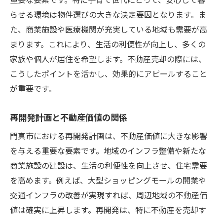
不動産売却の第一歩は門真市の市場トレンドの
らせる環境は物件選びの大きな決定要因となります。ま
理解から始まる
た、商業施設や医療機関が充実している地域も需要が高
市場調査が売却成功に与える影響
まります。これにより、生活の利便性が向上し、多くの
地域特有のトレンドを理解するためのリサ
家族や個人が居住を希望します。不動産売却の際には、
ーチ方法
こうしたポイントを活かし、効果的にアピールすること
売却前に知っておきたい最新データ
が重要です。
市場動向から探る売却タイミングの最適化
再開発計画と不動産価値の関係
過去の市場データを活かした売却戦略
将来の市場予測と売却計画の立案
門真市における再開発計画は、不動産価値に大きな影響
プロの視点から見る門真市の不動産売却戦略の
を与える重要な要素です。地域のインフラ整備や新たな
有効性
商業施設の建設は、生活の利便性を向上させ、住宅需要
を高めます。例えば、大型ショッピングモールの開業や
不動産売却におけるプロの役割
交通インフラの改善が実現すれば、周辺地域の不動産価
不動産エージェント選びのポイント
値は確実に上昇します。再開発は、特に不動産を売却す
専門家が教える売却成功の秘訣