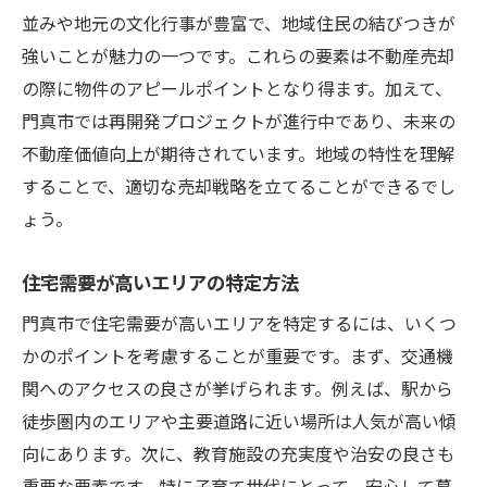
市場価格に基づく適正価格の設定
並みや地元の文化行事が豊富で、地域住民の結びつきが
強いことが魅力の一つです。これらの要素は不動産売却
売り時を見極めるための経済指標
の際に物件のアピールポイントとなり得ます。加えて、
買い手のニーズを掴むための市場調査
門真市では再開発プロジェクトが進行中であり、未来の
不動産業界のトレンドが売却に与える影響
不動産価値向上が期待されています。地域の特性を理解
査定ポイントを押さえて門真市の不動産価値を
することで、適切な売却戦略を立てることができるでし
最大化する秘訣
ょう。
不動産査定の基本的な流れとポイント
門真市での査定における特有の注意点
住宅需要が高いエリアの特定方法
物件の魅力を引き出すためのインテリアの
門真市で住宅需要が高いエリアを特定するには、いくつ
コツ
かのポイントを考慮することが重要です。まず、交通機
リノベーションがもたらす価値の向上
関へのアクセスの良さが挙げられます。例えば、駅から
専門家による無料査定の活用法
徒歩圏内のエリアや主要道路に近い場所は人気が高い傾
向にあります。次に、教育施設の充実度や治安の良さも
競合物件との差別化戦略
重要な要素です。特に子育て世代にとって、安心して暮