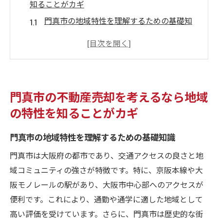
知ることがカギ
門真市の地域特性を理解するための基礎知
識
住宅需要が高いエリアの特定方法
再開発計画と不動産価値の関係
学校や公共施設が不動産価値に与える影響
門真市の不動産売却を考えるなら地域
門真市の交通アクセスとその重要性
の特性を知ることがカギ
地元のイベントや商業施設が不動産に与え
る効果
門真市の地域特性を理解するための基礎知識
市場動向を掴んで門真市での不動産売却を成功
門真市は大阪府の都市であり、交通アクセスの良さと地
させる方法
域コミュニティの強さが特徴です。特に、京阪本線や大
門真市の最新不動産市場動向をチェックす
阪モノレールの駅があり、大阪市中心部へのアクセスが
る方法
便利です。これにより、通勤や通学に適した地域として
需要と供給のバランスを見極めるポイント
高い評価を受けています。さらに、門真市は歴史的な街