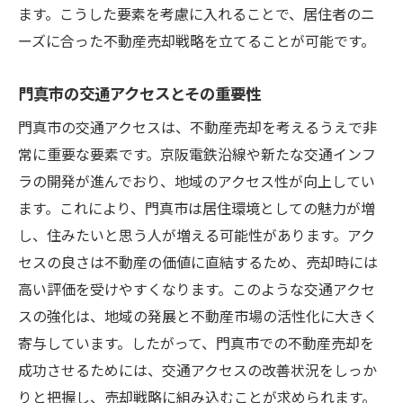
売却タイミングが価格に与える影響
ます。こうした要素を考慮に入れることで、居住者のニ
季節ごとの市場動向と売却準備
ーズに合った不動産売却戦略を立てることが可能です。
過去の売却事例から学ぶタイミングの見極
門真市の交通アクセスとその重要性
め方
経済変動が不動産売却に与える影響
門真市の交通アクセスは、不動産売却を考えるうえで非
常に重要な要素です。京阪電鉄沿線や新たな交通インフ
タイミングを見極めるためのデータ活用法
ラの開発が進んでおり、地域のアクセス性が向上してい
不動産市場の周期性と売却戦略
ます。これにより、門真市は居住環境としての魅力が増
成功する不動産売却のために知っておきたい門
し、住みたいと思う人が増える可能性があります。アク
真市の市場情報
セスの良さは不動産の価値に直結するため、売却時には
最新の市場情報を入手する方法
高い評価を受けやすくなります。このような交通アクセ
地域の不動産価値に影響を与える要因
スの強化は、地域の発展と不動産市場の活性化に大きく
過去の市場データとその活用
寄与しています。したがって、門真市での不動産売却を
不動産売却に役立つ門真市の経済情報
成功させるためには、交通アクセスの改善状況をしっか
りと把握し、売却戦略に組み込むことが求められます。
地域の不動産市場に関する専門的な知見