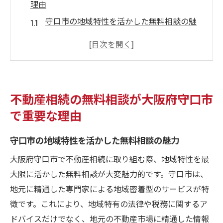
理由
守口市の地域特性を活かした無料相談の魅
力
不動産相続における無料相談の法律的な重
要性
地域密着の専門家が提供する無料相談の利
不動産相続の無料相談が大阪府守口市
点
で重要な理由
無料相談を活用した相続手続きの流れ
税務上の不安を解消する無料相談の役割
守口市の地域特性を活かした無料相談の魅力
無料相談で得られる最新の不動産市場情報
大阪府守口市で不動産相続に取り組む際、地域特性を最
専門家の無料相談で不動産相続を成功に導く秘
大限に活かした無料相談が大変魅力的です。守口市は、
訣
地元に精通した専門家による地域密着型のサービスが特
専門家との初回相談で得られる安心感
徴です。これにより、地域特有の法律や税務に関するア
無料相談で把握する相続の基本プロセス
ドバイスだけでなく、地元の不動産市場に精通した情報