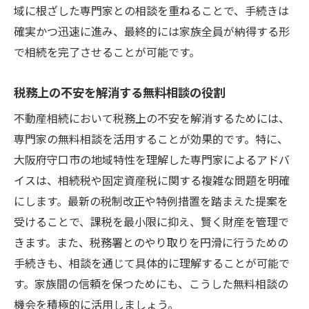
域に根ざした専門家との相談を重ねることで、手続きは
守口市の税務専門家による無料相談の利点
確実かつ迅速に進み、最終的には家族全員が納得する形
無料相談を通じた税務申告の効率化
で相続を完了させることが可能です。
相続税控除を最大限活用する無料相談の活
用法
税務上の不安を解消する無料相談の役割
無料相談での税務トラブル事例とその回避
不動産相続において税務上の不安を解消するためには、
策
専門家の無料相談を活用することが効果的です。特に、
大阪府守口市での不動産相続を無料相談で計画
大阪府守口市の地域特性を理解した専門家によるアドバ
的に進める
イスは、相続税や固定資産税に関する複雑な問題を明確
無料相談を活用した相続計画の立案方法
にします。最新の税制改正や特例措置を踏まえた提案を
計画的な相続手続きと無料相談の関連性
受けることで、課税を最小限に抑え、賢く財産を管理で
守口市の不動産市場を考慮した相続プラン
きます。また、税務署とのやり取りを円滑に行うための
無料相談を通じた長期的な相続戦略の構築
手続きも、相談を通じて具体的に理解することが可能で
す。家族間の信頼を保つためにも、こうした無料相談の
相続計画の変更に対応する無料相談のフレ
機会を積極的に活用しましょう。
キシビリティ