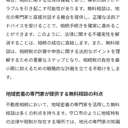
ラブルを引き起こす可能性があります。無料相談は、地
無料相談での事例から学ぶ成功のポイント
元の専門家と直接対話する機会を提供し、正確な法的ア
家族間の不動産相続を無料相談で円滑に進める
ドバイスを受けることで、相続手続きを確実に進めるこ
方法
とができます。このように、法律に関する不確実性を解
無料相談を通じた家族間コミュニケーショ
消することは、相続の成功に直結します。また、無料相
ンの向上
談は、相続税の計算や申告に関する法的なポイントを理
家族間トラブルを防ぐための無料相談活用
解するための重要なステップとなり、相続税の負担を最
法
小限に抑えるための戦略的な計画を立てる手助けをしま
専門家の中立的意見を無料相談で取り入れ
す。
る
無料相談を活用した家族会議の進め方
地域密着の専門家が提供する無料相談の利点
相続における感情的な負担を無料相談で軽
不動産相続において、地域密着の専門家を活用した無料
減
相談は多くの利点を持ちます。守口市のように地域特有
無料相談で得られる家族間調整の具体策
の法律や税制が存在する場所では、地元の専門家の知識