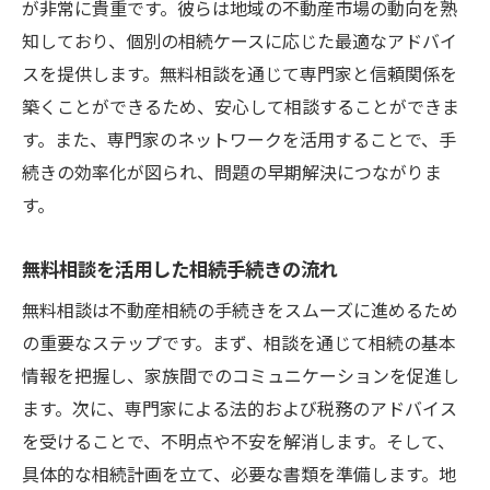
大阪府守口市の不動産相続無料相談で法的手続
が非常に貴重です。彼らは地域の不動産市場の動向を熟
きを安心に
知しており、個別の相続ケースに応じた最適なアドバイ
スを提供します。無料相談を通じて専門家と信頼関係を
守口市の法令に基づく安心の無料相談体制
築くことができるため、安心して相談することができま
無料相談を通じた法的書類作成のサポート
す。また、専門家のネットワークを活用することで、手
法的トラブルを未然に防ぐ無料相談の活用
続きの効率化が図られ、問題の早期解決につながりま
法
す。
守口市特有の法規制を理解する無料相談の
意義
無料相談を活用した相続手続きの流れ
無料相談で知るべき相続法改正のポイント
無料相談は不動産相続の手続きをスムーズに進めるため
無料相談での法律相談事例とその教訓
の重要なステップです。まず、相談を通じて相続の基本
不動産相続の無料相談活用で税務の不安を解消
情報を把握し、家族間でのコミュニケーションを促進し
する方法
ます。次に、専門家による法的および税務のアドバイス
無料相談での相続税計算方法の習得
を受けることで、不明点や不安を解消します。そして、
税務上のリスクを無料相談で見つける方法
具体的な相続計画を立て、必要な書類を準備します。地