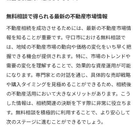
無料相談でのプランニング事例から学ぶ成
無料相談で得られる最新の不動産市場情報
功の秘訣
不動産相続を成功させるためには、最新の不動産市場情
無料相談を活用して大阪府守口市の不動産相続
報を知ることが重要です。守口市における無料相談で
を成功させる鍵
は、地域の不動産市場の動向や価格の変化をいち早く把
成功する不動産相続のための無料相談の選
握できる機会が提供されます。特に、市場のトレンドや
び方
需要の変化を理解することで、効果的な資産運用が可能
無料相談を最大限に活用する準備と心構え
になります。専門家との対話を通じ、具体的な売却戦略
守口市の実例から学ぶ無料相談活用の効果
や購入タイミングを見極めることができるため、相続後
無料相談を通じた相続プロセスの見直し
の不動産活用において大きなメリットがあります。こう
成功事例に学ぶ無料相談の活用法
した情報は、相続関連の決断を下す際に非常に役立ちま
無料相談を利用した効果的な相続計画の実
す。無料相談を積極的に利用することで、より安心して
施
次のステージに進むことができるでしょう。