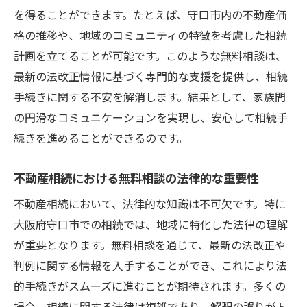
法律的視点からの不動産相続アドバイス
を得ることができます。たとえば、守口市内の不動産価
格の推移や、地域のコミュニティの特徴を考慮した相続
専門家の無料相談を通じた家族間の調整方
計画を立てることが可能です。このような無料相談は、
法
最新の法改正情報に基づく専門的な支援を提供し、相続
相続税の最適化を無料相談で実現する方法
手続きに関する不安を解消します。結果として、家族間
無料相談で知るべき相続の最新トレンド
の円滑なコミュニケーションを実現し、安心して相続手
大阪府守口市で不動産相続相談を無料で受ける
続きを進めることができるのです。
メリット
コストを抑えた不動産相続の無料相談の活
不動産相続における無料相談の法律的な重要性
用法
不動産相続において、法律的な知識は不可欠です。特に
専門家の知識を無料で得られる機会
大阪府守口市での相続では、地域に特化した法律の理解
地域特化の無料相談で知る守口市の相続事
が重要となります。無料相談を通じて、最新の法改正や
情
判例に関する情報を入手することができ、これにより法
無料相談を通じた法的リスクの回避策
的手続きがスムーズに進むことが期待されます。多くの
不動産相続の事前準備を無料相談で効率化
場合、相続に関する法律は複雑であり、解釈の誤りがト