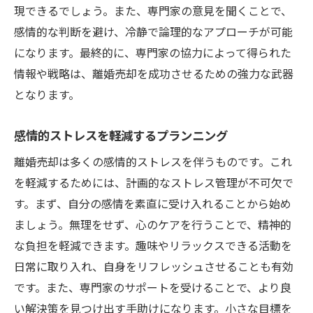
現できるでしょう。また、専門家の意見を聞くことで、
心機一転を支える財産の活用法
感情的な判断を避け、冷静で論理的なアプローチが可能
大阪府門真市での離婚売却成功事例から学ぶ教
になります。最終的に、専門家の協力によって得られた
訓
情報や戦略は、離婚売却を成功させるための強力な武器
成功事例に見る共通する要因
となります。
教訓としての失敗事例分析
感情的ストレスを軽減するプランニング
経験者が語る成功への道のり
地域特有の成功戦略の実例
離婚売却は多くの感情的ストレスを伴うものです。これ
を軽減するためには、計画的なストレス管理が不可欠で
不動産売却を通じた自己成長の物語
す。まず、自分の感情を素直に受け入れることから始め
成功事例から学ぶ心構えと戦術
ましょう。無理をせず、心のケアを行うことで、精神的
な負担を軽減できます。趣味やリラックスできる活動を
日常に取り入れ、自身をリフレッシュさせることも有効
です。また、専門家のサポートを受けることで、より良
い解決策を見つけ出す手助けになります。小さな目標を