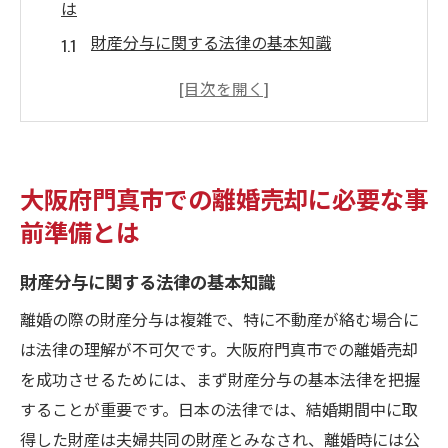
は
財産分与に関する法律の基本知識
正確な物件評価のための情報収集
市場動向を把握するための地域調査
専門家との事前相談の重要性
感情的ストレスを軽減するプランニング
大阪府門真市での離婚売却に必要な事
離婚売却計画の作成と確認
前準備とは
離婚売却成功のための大阪府門真市における市
場分析の重要性
財産分与に関する法律の基本知識
地域特有の価格変動の把握
離婚の際の財産分与は複雑で、特に不動産が絡む場合に
競合物件の動向と分析
は法律の理解が不可欠です。大阪府門真市での離婚売却
売却時期を見定めるための市場予測
を成功させるためには、まず財産分与の基本法律を把握
することが重要です。日本の法律では、結婚期間中に取
地域における人気物件の特徴
得した財産は夫婦共同の財産とみなされ、離婚時には公
経済状況が不動産市場に与える影響