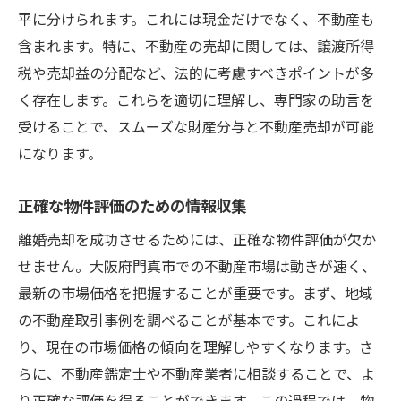
平に分けられます。これには現金だけでなく、不動産も
データに基づく価格設定のメリット
含まれます。特に、不動産の売却に関しては、譲渡所得
離婚売却での不動産価値を最大化する戦略
税や売却益の分配など、法的に考慮すべきポイントが多
リフォームによる価値向上の方法
く存在します。これらを適切に理解し、専門家の助言を
効果的なプレゼンテーションの準備
受けることで、スムーズな財産分与と不動産売却が可能
ターゲット層を意識したプロモーション
になります。
価格交渉を有利に進めるためのポイント
正確な物件評価のための情報収集
売却前の査定とその活用法
離婚売却を成功させるためには、正確な物件評価が欠か
市場価値に基づく合理的な価格設定
せません。大阪府門真市での不動産市場は動きが速く、
大阪府門真市での離婚売却における専門家の活
最新の市場価格を把握することが重要です。まず、地域
用法
の不動産取引事例を調べることが基本です。これによ
不動産エージェントの選び方
り、現在の市場価格の傾向を理解しやすくなります。さ
法律の専門家による安心の手続き
らに、不動産鑑定士や不動産業者に相談することで、よ
税理士による節税対策のアドバイス
り正確な評価を得ることができます。この過程では、物