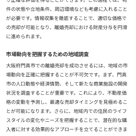
信頼できるプロフェッショナルの特徴
件の状態や立地条件、周辺環境なども考慮に入れること
チームワークを活かす売却プロセス
が必要です。情報収集を徹底することで、適切な価格で
の売却が可能となり、離婚売却における財産分与を円滑
専門家のネットワークを活用する利点
に進められます。
離婚売却をスムーズに進めるためのコミュニケ
ーションのコツ
市場動向を把握するための地域調査
パートナーとの合意形成のステップ
大阪府門真市での離婚売却を成功させるには、地域の市
専門家とのオープンなコミュニケーション
場動向を正確に把握することが不可欠です。まず、門真
の重要性
市の人口動態や経済情勢、そして新たな商業施設の開発
感情的な対立を避けるための対話術
状況を調査することが重要です。これにより、不動産価
透明性を確保する情報共有の方法
格の変動を予測し、最適な売却タイミングを見極めるこ
売却プロセスにおける定期的な進捗確認
とが可能になります。さらに、地域内での住民のライフ
第三者を介した問題解決の方法
スタイルの変化やニーズを把握することで、潜在的な購
大阪府門真市の離婚売却における法的手続きの
入者に対する効果的なアプローチを立てることができま