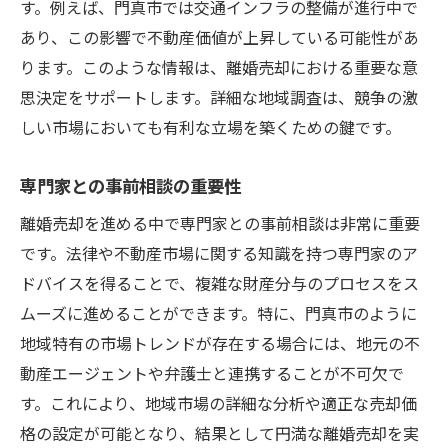
流れ
す。例えば、門真市では交通インフラの整備が進行中で
あり、この影響で不動産価値が上昇している可能性があ
財産分与に伴う法的手続きの概要
ります。このような情報は、離婚売却における重要な意
必要書類とその準備方法
思決定をサポートします。詳細な地域調査は、競争の激
契約書作成のポイントと注意事項
しい市場においても有利な立場を築くための鍵です。
法的アドバイザーの役割と選び方
売却手続きにおける重要な日程
専門家との事前相談の重要性
手続き完了後のフォローアップ
離婚売却を進める中で専門家との事前相談は非常に重要
離婚売却後の新たなスタートを切るための財産
です。法律や不動産市場に関する知識を持つ専門家のア
分与のポイント
ドバイスを得ることで、複雑な財産分与のプロセスをス
資産の分配とその意義の理解
ムーズに進めることができます。特に、門真市のように
新しい生活に向けた資産管理の方法
地域特有の市場トレンドが存在する場合には、地元の不
動産エージェントや弁護士と連携することが不可欠で
将来を見据えた財政計画の作成
す。これにより、地域市場の詳細な分析や適正な売却価
支出と収入のバランスを取るコツ
格の設定が可能となり、結果として円満な離婚売却を実
専門家が推奨する戦略的な貯蓄法