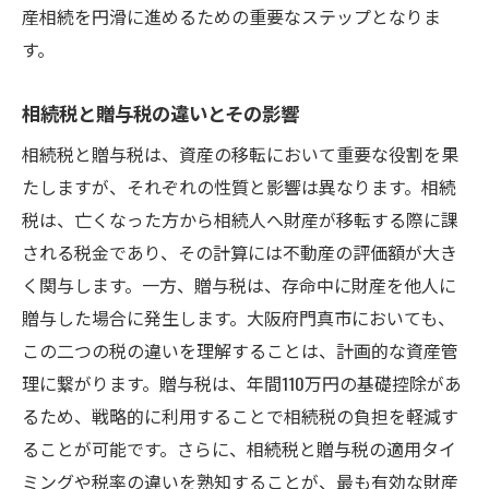
産相続を円滑に進めるための重要なステップとなりま
価値向上に繋がるリフォームと活用法
す。
不動産価値を維持するための管理方法
市場分析を基にした資産形成のヒント
相続税と贈与税の違いとその影響
プロと連携して安心！門真市で不動産相続を成
相続税と贈与税は、資産の移転において重要な役割を果
功に導くための知識
たしますが、それぞれの性質と影響は異なります。相続
信頼できる専門家の選び方
税は、亡くなった方から相続人へ財産が移転する際に課
プロとの連携で実現する相続の成功
される税金であり、その計算には不動産の評価額が大き
専門家が教える安心の相続手法
く関与します。一方、贈与税は、存命中に財産を他人に
門真市での不動産相続に強い事務所の探し
贈与した場合に発生します。大阪府門真市においても、
方
この二つの税の違いを理解することは、計画的な資産管
理に繋がります。贈与税は、年間110万円の基礎控除があ
プロフェッショナルなネットワークを活用
るため、戦略的に利用することで相続税の負担を軽減す
する
ることが可能です。さらに、相続税と贈与税の適用タイ
専門家との協力で安心安全な相続を実現
ミングや税率の違いを熟知することが、最も有効な財産