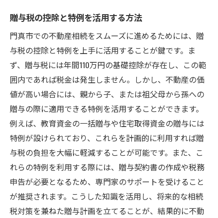
大阪府門真市で不動産相続を円滑に進めるため
贈与税の控除と特例を活用する方法
の法的手続きのポイント
相続に必要な基本的な法的手続き
門真市での不動産相続をスムーズに進めるためには、贈
門真市特有の手続き上の注意点
与税の控除と特例を上手に活用することが鍵です。ま
ず、贈与税には年間110万円の基礎控除が存在し、この範
法的手続きの流れとその重要性
囲内であれば税金は発生しません。しかし、不動産の価
相続登記のポイントと方法
値が高い場合には、親から子、または祖父母から孫への
法的トラブルを未然に防ぐための対策
贈与の際に適用できる特例を活用することができます。
専門家との協力で進める円滑な手続き
例えば、教育資金の一括贈与や住宅取得資金の贈与には
市場動向を味方に！門真市の不動産価値向上に
特例が設けられており、これらを計画的に利用すれば贈
繋がる相続テクニック
与税の負担を大幅に軽減することが可能です。また、こ
市場動向を活用した不動産価値の最適化
れらの特例を利用する際には、贈与契約書の作成や税務
地域特性を踏まえた投資戦略
申告が必要となるため、専門家のサポートを受けること
が推奨されます。こうした知識を活用し、将来的な相続
門真市の不動産市場におけるチャンスを掴
税対策を兼ねた贈与計画を立てることが、結果的に不動
む