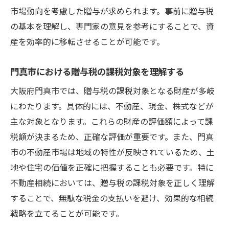
市場動向を考慮した贈与が求められます。事前に贈与税
地域特性を活かした資産価値の向上法
の基本を理解し、専門家の意見を参考にすることで、資
今後の市場動向を見据えた戦略的計画
産を効率的に移転させることが可能です。
専門家が解説する大阪府門真市の土地利用規制
が不動産価値に与える影響
門真市における贈与税の課税対象を理解する
土地利用規制の基本とその影響
大阪府門真市では、贈与税の課税対象となる財産が多岐
門真市特有の規制内容とその意義
にわたります。具体的には、不動産、現金、株式などが
不動産価値に影響を与える主要な規制
主な対象となります。これらの財産の評価額によって課
土地利用規制を考慮した相続戦略の構築
税額が決まるため、正確な評価が重要です。また、門真
規制緩和の可能性とその利点
市の不動産市場は地域の特性が反映されているため、土
地や住宅の価値を正確に把握することも必要です。特に
行政との協議を通じた規制対応策
不動産相続においては、贈与税の課税対象を正しく理解
不動産相続の成功事例から学ぶ！門真市での実
することで、無駄な税金の支払いを避け、効果的な相続
践的ステップ
戦略を立てることが可能です。
成功事例に学ぶ相続戦略の基本