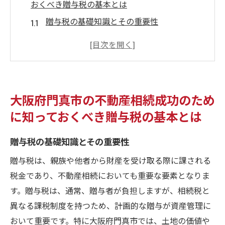
おくべき贈与税の基本とは
贈与税の基礎知識とその重要性
門真市における贈与税の課税対象を理解す
る
不動産相続における贈与税の計算方法
贈与税の控除と特例を活用する方法
大阪府門真市の不動産相続成功のため
相続税と贈与税の違いとその影響
に知っておくべき贈与税の基本とは
贈与税に関する最新法改正とその影響
地域特性を活かす！門真市における不動産相続
贈与税の基礎知識とその重要性
戦略の最新トレンド
贈与税は、親族や他者から財産を受け取る際に課される
門真市の不動産市場の現状分析
税金であり、不動産相続においても重要な要素となりま
地域密着型の相続戦略の立案方法
す。贈与税は、通常、贈与者が負担しますが、相続税と
地元企業との連携で実現する相続プラン
異なる課税制度を持つため、計画的な贈与が資産管理に
おいて重要です。特に大阪府門真市では、土地の価値や
門真市における賢い不動産投資の考え方