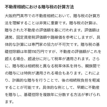
門真市での具体的な相続手続きの流れ
不動産相続における贈与税の計算方法
実務経験から得た効果的なアプローチ
大阪府門真市での不動産相続において、贈与税の計算方
失敗しないための重要なポイント
法を理解することは非常に重要です。贈与税の計算は、
成功事例に基づく資産管理のヒント
贈与された不動産の評価額を基に行われます。評価額は
地域特性を活かした成功事例の分析
通常、固定資産税評価額や路線価を参考にしますが、具
門真市特有の贈与税対策！地域性を踏まえた効
体的な計算には専門家の協力が不可欠です。贈与税の基
率的な方法
礎控除額は年間110万円ですが、不動産の評価額がこれを
超える場合、超過分に対して税率が適用されます。さら
地域特性を考慮した贈与税の最適化
に、贈与税は相続税と異なる税率体系を持ち、親族間で
門真市での贈与税対策の現状
の贈与には特例が適用される場合もあります。これによ
効果的な税制優遇制度の活用法
り、計画的な贈与を行うことで、後の相続税負担を軽減
専門家による税務対策の重要性
することが可能です。具体的な例として、早期に不動産
地域特有の経済環境を踏まえた節税策
を贈与し、基礎控除を複数年に分散する方法が挙げられ
贈与税対策における法的留意点
ます。