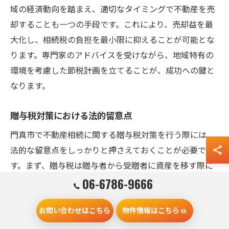
域の経済動向を踏まえ、適切なタイミングで不動産を売
却することも一つの手段です。これにより、売却益を最
大化し、相続税の負担を最小限に抑えることが可能とな
ります。専門家のアドバイスを受けながら、地域特有の
環境を考慮した節税計画を立てることが、成功への鍵と
なります。
贈与税対策における法的留意点
門真市で不動産相続に関する贈与税対策を行う際には、
法的な留意点をしっかりと押さえておくことが必要で
す。まず、贈与税は贈与者から受贈者に資産を移す際に
発生する税金です。そのため、受贈者が課税対象となる
06-6786-9666
資産の評価額を正確に把握し、適切な申告を行うことが
お問い合わせはこちら
物件情報はこちら
求められます。また、贈与税には非課税枠が設定されて
おり、この枠を活用することで税負担を軽減することが