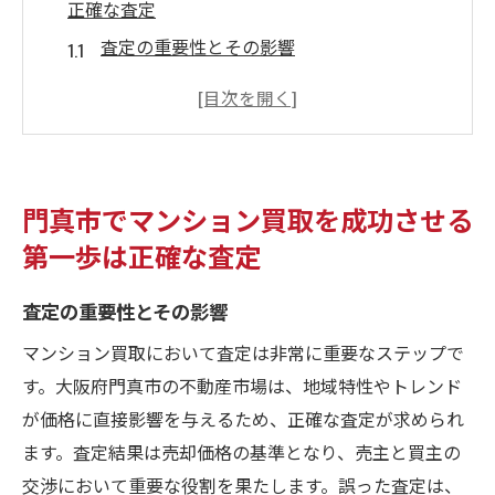
正確な査定
査定の重要性とその影響
正確な査定を受けるための準備
専門家に依頼するメリット
査定時に確認すべきポイント
査定価格の妥当性を判断する方法
門真市でマンション買取を成功させる
査定結果を売却戦略に活かす
第一歩は正確な査定
大阪府門真市の不動産市場を知りマンション買
取を有利に進める
査定の重要性とその影響
門真市の不動産市場の特徴
マンション買取において査定は非常に重要なステップで
地域の市場動向を読む
す。大阪府門真市の不動産市場は、地域特性やトレンド
売却時期を見極めるコツ
が価格に直接影響を与えるため、正確な査定が求められ
ます。査定結果は売却価格の基準となり、売主と買主の
市場調査の方法と重要性
交渉において重要な役割を果たします。誤った査定は、
門真市の不動産動向に影響する要因