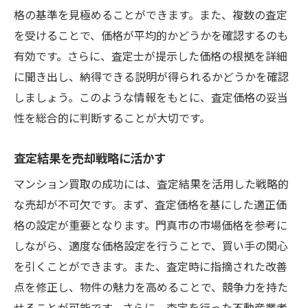
格の基準を見極めることができます。また、複数の査定
長期的な視点での市場分析
を受けることで、価格が平均的かどうかを確認するのも
理想の取引を実現するための門真市マンション
有効です。さらに、査定士が提示した価格の根拠を詳細
査定ガイド
に聞き出し、納得できる説明が得られるかどうかを確認
理想的な取引のための準備
しましょう。このような情報をもとに、査定価格の妥当
査定時に注意すべき落とし穴
性を総合的に判断することが大切です。
取引を円滑に進めるためのポイント
査定結果を売却戦略に活かす
理想的なタイミングでの交渉
実績と信頼のある業者の選び方
マンション買取の成功には、査定結果を活用した戦略的
査定結果を取引に活かす方法
な売却が不可欠です。まず、査定価格を基にした適正価
格の設定が重要となります。門真市の市場価格を参考に
しながら、適度な価格設定を行うことで、買い手の関心
を引くことができます。また、査定時に指摘された改善
点を修正し、物件の魅力を高めることで、競争力を持た
せることが可能です。さらに、査定を行った不動産業者