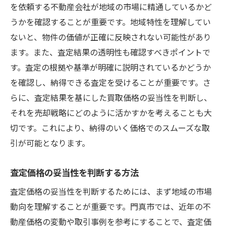
訣
を依頼する不動産会社が地域の市場に精通しているかど
価格設定の基本を理解する
うかを確認することが重要です。地域特性を理解してい
市場価格とのギャップを埋める
ないと、物件の価値が正確に反映されない可能性があり
ます。また、査定結果の透明性も確認すべきポイントで
価格交渉を成功させるポイント
す。査定の根拠や基準が明確に説明されているかどうか
査定額を活かした売却方法
を確認し、納得できる査定を受けることが重要です。さ
適正価格での売却を実現するための相談
らに、査定結果を基にした買取価格の妥当性を判断し、
査定後のアクションプラン
それを売却戦略にどのように活かすかを考えることも大
マンション買取成功の鍵は門真市の市場特性の
切です。これにより、納得のいく価格でのスムーズな取
理解にあり
引が可能となります。
門真市の住宅需要と供給のバランス
査定価格の妥当性を判断する方法
地域特性が買取に与える影響
地元の不動産業者とのつながり
査定価格の妥当性を判断するためには、まず地域の市場
地域の生活環境とその魅力
動向を理解することが重要です。門真市では、近年の不
動産価格の変動や取引事例を参考にすることで、査定価
市場特性に基づく売却戦略