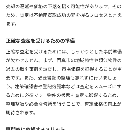
売却の遅延や価格の下落を招く可能性があります。その
市場情報を活用した売却戦略
ため、査定は不動産買取成功の鍵を握るプロセスと言え
マンション買取を成功に導く査定ポイントの極
ます。
意
査定で重視される基準を知る
正確な査定を受けるための準備
住宅の状態を評価する方法
正確な査定を受けるためには、しっかりとした事前準備
周辺環境の影響を考慮する
が欠かせません。まず、門真市の地域特性や類似物件の
査定に影響する内部要因
過去の取引事例を調査し、市場価値を把握することが重
査定額を引き上げるための工夫
要です。また、必要書類の整理も忘れずに行いましょ
う。建築確認書や登記簿謄本などは査定をスムーズにす
正しい査定を受けるための重要なポイント
るために必須です。物件の状態も査定に影響するため、
門真市でマンションの価値を最大化するための
整理整頓や必要な修繕を行うことで、査定価格の向上が
ステップ
期待されます。
住宅の魅力を引き出すリノベーション
ホームステージングの効果
専門家に依頼するメリット