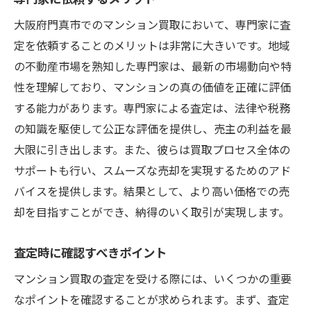
査定前にしておくべき準備
大阪府門真市でのマンション買取において、専門家に査
不動産のプロと連携する方法
定を依頼することのメリットは非常に大きいです。地域
価値を高める戦略的アプローチ
の不動産市場を熟知した専門家は、最新の市場動向や特
魅力的な売却資料を作成する
性を理解しており、マンションの真の価値を正確に評価
査定精度がもたらすスムーズなマンション買取
する能力があります。専門家による査定は、法律や税務
の流れ
の知識を駆使して公正な評価を提供し、売主の利益を最
大限に引き出します。また、彼らは買取プロセス全体の
査定精度が取引に与える影響
サポートも行い、スムーズな売却を実現するためのアド
スムーズな買取プロセスの流れ
バイスを提供します。結果として、より高い価格での売
査定結果に基づく交渉術
却を目指すことができ、納得のいく取引が実現します。
適切な書類準備とその効果
取引の信頼性を高める方法
査定時に確認すべきポイント
査定を基にしたスケジュール管理
マンション買取の査定を受ける際には、いくつかの重要
納得の価格でマンションを売却できる査定の秘
なポイントを確認することが求められます。まず、査定