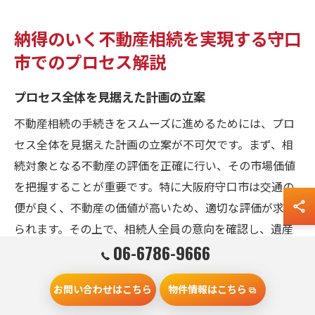
納得のいく不動産相続を実現する守口
市でのプロセス解説
プロセス全体を見据えた計画の立案
不動産相続の手続きをスムーズに進めるためには、プロ
セス全体を見据えた計画の立案が不可欠です。まず、相
続対象となる不動産の評価を正確に行い、その市場価値
を把握することが重要です。特に大阪府守口市は交通の
便が良く、不動産の価値が高いため、適切な評価が求め
られます。その上で、相続人全員の意向を確認し、遺産
06-6786-9666
分割の方法を決定します。これには法的な整合性を確保
するために、弁護士や税理士といった専門家の助言を仰
お問い合わせはこちら
物件情報はこちら
ぐことが有効です。さらに、相続税の負担を最小限に抑
えるための戦略を練ることも重要です。守口市の地域特