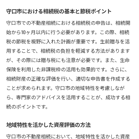
めの地域密着アドバイス
守口市における相続税の基本と節税ポイント
地域に根ざした専門家の選び方とその利点
守口市での不動産相続における相続税の申告は、相続開
近隣との良好な関係を築くためのヒント
始から10ヶ月以内に行う必要があります。この際、相続
守口市特有の不動産市場の動向を掴む
税の節税を視野に入れた計画が重要です。生前贈与を活
地域コミュニティとの連携を活かす手法
用することで、相続税の負担を軽減する方法があります
守口市での不動産相続における行政サポー
が、その際には贈与税にも注意が必要です。また、生命
トの活用
保険を利用した非課税枠の活用も効果的です。さらに、
地域行事を通じた不動産の価値向上策
相続財産の正確な評価を行い、適切な申告書を作成する
納得のいく不動産相続を実現する守口市でのプ
ことが求められます。守口市の地域特性を考慮しなが
ロセス解説
ら、専門家のアドバイスを活用することが、成功する相
プロセス全体を見据えた計画の立案
続のポイントです。
相続手続きの各フェーズでのチェックポイ
地域特性を活かした資産評価の方法
ント
守口市での相続におけるよくある誤解とそ
守口市の不動産相続において、地域特性を活かした資産