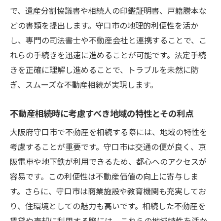
遺産分割協議の進め方と注意点
で、遺産分割協議書や相続人の印鑑証明書、戸籍謄本な
どの書類を提出します。守口市の地理的利便性を活か
相続税申告の具体的な手順と必要書類
し、専門の司法書士や不動産会社と連携することで、こ
守口市の専門家に相談するタイミングと選
れらの手続きを迅速に進めることが可能です。法定手続
び方
きを正確に理解し進めることで、トラブルを未然に防
相続完了後の賃貸・売却を考える際のポイ
ぎ、スムーズな不動産相続が実現します。
ント
成功する不動産相続守口市で知っておくべき重
不動産相続時に考慮すべき地域の特性とその利点
要ポイント
大阪府守口市で不動産を相続する際には、地域の特性を
成功する相続への道：計画の立て方
考慮することが重要です。守口市は交通の便が良く、京
相続税の負担軽減につながる具体策
阪電車や地下鉄が利用できるため、都心へのアクセスが
守口市の不動産市場の動向を理解する
容易です。この利便性は不動産価値の向上に寄与しま
遺産分割における家族間のコミュニケーシ
す。さらに、守口市は商業施設や教育機関も充実してお
ョン術
り、住環境としての魅力も高いです。相続した不動産を
法的トラブルを避けるための予防策
賃貸や売却に利用する際には、これらの地域特性を活か