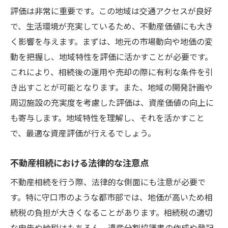
の解決策
評価は非常に重要です。この地域は交通アクセスが良好
で、生活環境が充実しているため、不動産価値にも大き
法的手続きの流れと必要な準備
く影響を与えます。まずは、地元の市場動向や地価の変
守口市での相続におけるトラブル事例とそ
動を把握し、地域特性を評価に活かすことが必要です。
の回避法
これにより、相続後の運用や売却の際に有利な条件を引
不動産相続の成功体験談とその学び
き出すことが可能となります。また、地域の開発計画や
相続不動産の評価守口市の地域特性を最大限に
周辺施設の充実度を考慮した評価は、資産価値の向上に
活用する方法
も寄与します。地域特性を理解し、それを活かすこと
地域特性を反映した不動産評価のポイント
で、最適な資産評価が行えるでしょう。
周辺環境が評価に与える影響とその理解
守口市特有の不動産価値の見極め方
不動産相続における法律的な注意点
相続不動産の市場価値とその算出法
不動産相続を行う際、法律的な側面にも注意が必要で
地域の発展計画と不動産評価の関連性
す。特に守口市のような都市部では、地価が高いため相
続税の負担が大きくなることがあります。相続税の適切
相続不動産の価値を上げるリノベーション
な申告や納税はもちろん、遺産分割協議書の作成や登記
の考え方