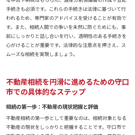
手続きも必須です。これらの手続きは法律に基づいて行
守口市での不動産相続成功の秘訣地域の特性を
われるため、専門家のアドバイスを受けることが有効で
活かした手続き
す。また、相続人間での争いを未然に防ぐためにも、事
地域特性を活かす相続手続きの実践法
前にしっかりと話し合いを行い、透明性のある手続きを
守口市の不動産特性と相続成功への結びつ
心がけることが重要です。法律的な注意点を押さえ、ス
け方
ムーズな相続を実現しましょう。
地域の動向を把握した相続戦略の立て方
守口市での不動産相続におけるリスク管理
の重要性
不動産相続を円滑に進めるための守口
成功事例から学ぶ地域特性の活用術
市での具体的なステップ
実際の手続きで活躍するノウハウとその事
相続の第一歩：不動産の現状把握と評価
例
不動産相続の第一歩として重要なのは、相続対象となる
不動産の現状をしっかりと把握することです。守口市で