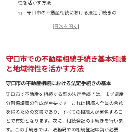
性を活かす方法
守口市の不動産相続における法定手続きの
基本
不動産相続時に考慮すべき地域の特性とそ
の利点
相続手続きに必要な書類とその取得方法
守口市での不動産相続手続き基本知識
守口市における相続税の基本と節税ポイン
と地域特性を活かす方法
ト
地域特性を活かした資産評価の方法
守口市の不動産相続における法定手続きの基本
不動産相続における法律的な注意点
守口市で不動産を相続する際の法定手続きは、まず遺産
不動産相続を円滑に進めるための守口市での具
分割協議書の作成が重要です。これは相続人全員の合意
体的なステップ
を得るための文書であり、すべての相続人が署名するこ
相続の第一歩：不動産の現状把握と評価
とで有効となります。次に、相続登記の手続きを行いま
守口市での不動産登記変更手続きの流れ
す。この手続きでは、法務局での相続登記申請が必要