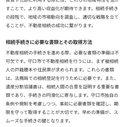
すことで、より高い収益化が期待できます。相続手続き
不動産の維持・管理における注意点
の段階で、地域の市場動向を調査し、適切な戦略を立て
交通の利便性が高い守口市で不動産を相続する
ることが、不動産相続の成功に繋がります。
際の注意点
交通アクセスを活かした不動産活用法
相続手続きに必要な書類とその取得方法
守口市の交通事情とその影響を考える
不動産相続の手続きを進める際、必要な書類の準備は不
交通利便性が評価に与える影響
可欠です。守口市で不動産相続を行うには、まず被相続
不動産の売却時に交通利便性をどう伝える
人の戸籍謄本や住民票が求められます。これらの書類
か
は、法務局での相続登記を行うために必要です。また、
守口市での交通利便性に関連する法令の確
遺産分割協議書は、相続人間の合意を証明する重要な書
認
類であり、手続きの円滑化に寄与します。守口市独自の
交通利便性が高い不動産の賃貸市場を理解
条例や規制を考慮しつつ、事前に必要書類を確認し、期
する
限を守って取得することが大切です。早めの準備が、ス
守口市の不動産相続手続きスムーズに進めるた
ムーズな手続きの鍵となります。