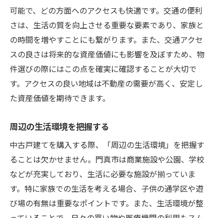
可能で、どの方面へのアクセスも快適です。交通の便利
購入後の維持費を把握する
さは、生活の質を向上させる重要な要素であり、家族と
門真市の地域特性を生かした中古戸建て選びの
の時間を増やすことにも繋がります。また、交通アクセ
極意
スの良さは将来的な資産価値にも影響を及ぼすため、物
地元密着型の不動産業者を利用する
件選びの際にはこの点を確実に確認することが大切で
地域のイベント情報を活用する
す。アクセスの良い地域は不動産の需要が高く、安定し
歴史的背景を持つエリアに注目する
た資産価値を期待できます。
住民の声を参考にする
周辺の生活環境を把握する
自然環境との調和を考える
中古戸建てを購入する際、「周辺の生活環境」を把握す
地域の発展計画を参考にする
ることは欠かせません。門真市は商業施設や公園、学校
門真市で理想の中古戸建てを見つけるためのス
などが充実しており、生活に必要な施設が揃っていま
テップ
す。特に家族での生活を考える場合、子供の通学区や遊
ライフスタイルに合った条件を整理する
び場の有無は重要なポイントです。また、生活環境が整
市場の動向を把握する
っていることで、日々の買い物や医療機関の利用もスム