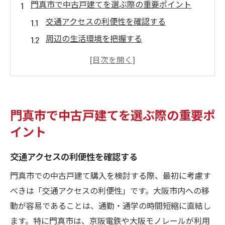
門真市で中古戸建てを選ぶ際の重要ポイント
交通アクセスの利便性を確認する
周辺の生活環境を把握する
物件の状態を詳しく調査する
将来的な資産価値を考慮する
安全性や治安情報を確認する
地域のコミュニティ環境を知る
門真市で中古戸建てを選ぶ際の重要ポ
中古戸建て購入で失敗しないための門真市攻略
イント
法
交通アクセスの利便性を確認する
物件選びのチェックリストを作成する
地元の不動産業者の評判を調べる
門真市での中古戸建て購入を検討する際、最初に考慮す
購入前に周辺環境を実際に見学する
べきは「交通アクセスの利便性」です。大阪市内への移
動が容易であることは、通勤・通学の時間短縮に直結し
費用の見積もりを事前に確認する
ます。特に門真市は、京阪電鉄や大阪モノレールが利用
ローンの選択肢を比較検討する