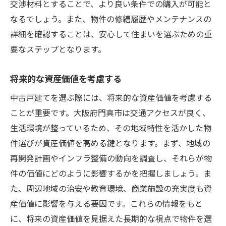
こと
交渉材料とすることで、より良い条件での購入が可能と
なるでしょう。また、物件の修繕履歴やメンテナンスの
物件の法的な制約を確認する
詳細を確認することは、安心して住まいを選ぶための重
建物の耐震性を確認する
要なステップとなります。
過去の修繕履歴をチェックする
隣接地の開発計画を確認する
将来的な資産価値を考慮する
契約条件を細かく確認する
中古戸建てを選ぶ際には、将来的な資産価値を考慮する
引き渡し時の注意点を知る
ことが重要です。大阪府門真市は交通アクセスが良く、
門真市での中古戸建て購入を成功させるための
生活環境が整っているため、その地域特性を活かした物
秘訣
件選びが資産価値を高める鍵となります。まず、地域の
信頼できる不動産エージェントを選ぶ
再開発計画やインフラ整備の動向を調査し、それらが物
交渉術を磨く
件の価値にどのように影響するかを把握しましょう。ま
た、周辺地域の治安や教育環境、商業施設の充実度も資
必要な資金を明確にする
産価値に影響を与える要因です。これらの情報をもと
将来のメンテナンス計画を立てる
に、将来の資産価値を見据えた長期的な視点で物件を選
地域のネットワークを活用する