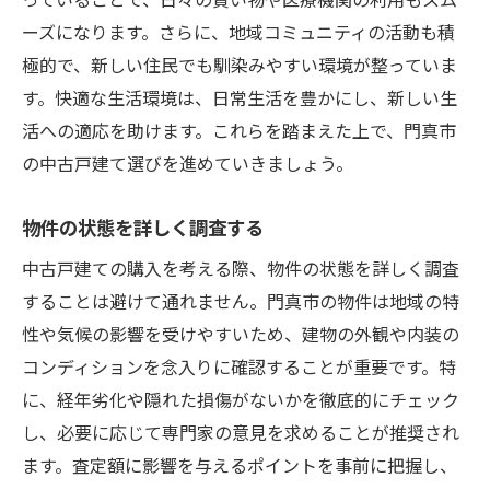
複数の物件を比較検討する
ーズになります。さらに、地域コミュニティの活動も積
購入手続きの流れを理解する
極的で、新しい住民でも馴染みやすい環境が整っていま
家族の意見をしっかり反映する
す。快適な生活環境は、日常生活を豊かにし、新しい生
活への適応を助けます。これらを踏まえた上で、門真市
長期的な視点で選ぶ
の中古戸建て選びを進めていきましょう。
中古戸建て購入を成功させる門真市の地域情報
活用術
物件の状態を詳しく調査する
自治体のサポート制度を利用する
中古戸建ての購入を考える際、物件の状態を詳しく調査
地域の不動産価格動向を確認する
することは避けて通れません。門真市の物件は地域の特
学校や病院の近さを確認する
性や気候の影響を受けやすいため、建物の外観や内装の
買い物の利便性をチェックする
コンディションを念入りに確認することが重要です。特
地元住民の口コミを活用する
に、経年劣化や隠れた損傷がないかを徹底的にチェック
地域の文化活動に参加する
し、必要に応じて専門家の意見を求めることが推奨され
門真市で中古戸建てを購入する前に確認すべき
ます。査定額に影響を与えるポイントを事前に把握し、