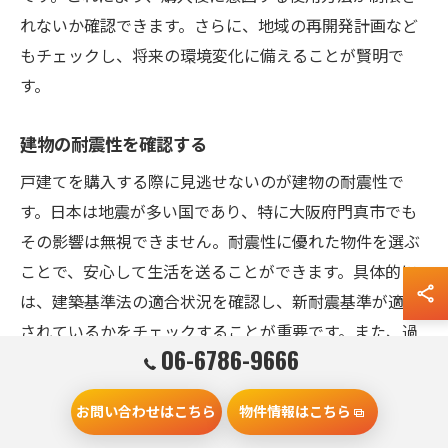
れないか確認できます。さらに、地域の再開発計画など
もチェックし、将来の環境変化に備えることが賢明で
す。
建物の耐震性を確認する
戸建てを購入する際に見逃せないのが建物の耐震性で
す。日本は地震が多い国であり、特に大阪府門真市でも
その影響は無視できません。耐震性に優れた物件を選ぶ
ことで、安心して生活を送ることができます。具体的に
は、建築基準法の適合状況を確認し、新耐震基準が適用
されているかをチェックすることが重要です。また、過
06-6786-9666
去の地震による被害履歴や、建物の構造体の状態を確認
することも忘れずに行いましょう。これらの情報は、不
お問い合わせはこちら
物件情報はこちら
動産業者や専門家に問い合わせることで入手可能です。