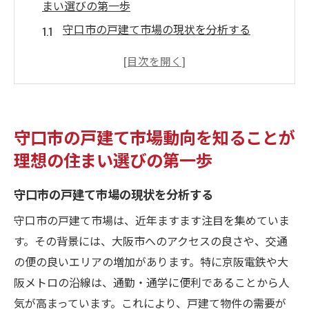
まい選びの第一歩
守口市の戸建て市場の現状を分析する
価格上昇の背景にある地域特性とは
住宅需要と供給のバランスを理解する
過去の価格動向から学ぶ購入のタイミング
守口市で増加する新築戸建ての特徴
守口市の戸建て市場動向を知ることが
中古戸建て市場の掘り出し物を見つける方
理想の住まい選びの第一歩
法
地域特性を理解して守口市の戸建て価格を賢く
守口市の戸建て市場の現状を分析する
比較する
守口市の戸建て市場は、近年ますます注目を集めていま
守口市周辺の生活環境とその影響
す。その背景には、大阪市へのアクセスの良さや、交通
地域の魅力が価格に与えるインパクト
の便の良いエリアの増加があります。特に京阪電鉄や大
交通アクセスの利便性が価格に与える影響
阪メトロの沿線は、通勤・通学に便利であることから人
気が高まっています。これにより、戸建て物件の需要が
教育施設の充実度と不動産価値の関係