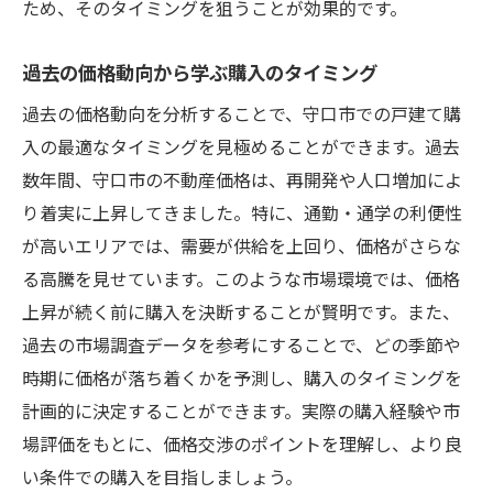
ため、そのタイミングを狙うことが効果的です。
各エリアの将来性と価格の予測
新興住宅地の成長ポテンシャル
過去の価格動向から学ぶ購入のタイミング
守口市の住宅購入で知っておくべき地域特性と
過去の価格動向を分析することで、守口市での戸建て購
市場動向
入の最適なタイミングを見極めることができます。過去
地域特性が購入判断に与える影響
数年間、守口市の不動産価格は、再開発や人口増加によ
守口市の人口動態と住宅市場への影響
り着実に上昇してきました。特に、通勤・通学の利便性
が高いエリアでは、需要が供給を上回り、価格がさらな
地域イベントと暮らしの魅力
る高騰を見せています。このような市場環境では、価格
市場動向を理解するためのデータ分析
上昇が続く前に購入を決断することが賢明です。また、
地域の歴史と文化が不動産価値に及ぼす影
過去の市場調査データを参考にすることで、どの季節や
響
時期に価格が落ち着くかを予測し、購入のタイミングを
市場動向に基づく購入戦略の策定
計画的に決定することができます。実際の購入経験や市
理想の戸建てを見つけるための守口市価格分析
場評価をもとに、価格交渉のポイントを理解し、より良
価格分析が購入計画に与える効果
い条件での購入を目指しましょう。