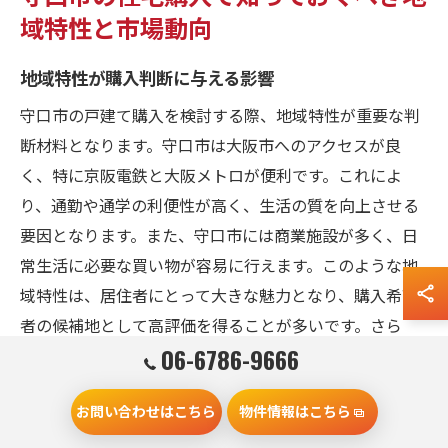
域特性と市場動向
地域特性が購入判断に与える影響
守口市の戸建て購入を検討する際、地域特性が重要な判
断材料となります。守口市は大阪市へのアクセスが良
く、特に京阪電鉄と大阪メトロが便利です。これによ
り、通勤や通学の利便性が高く、生活の質を向上させる
要因となります。また、守口市には商業施設が多く、日
常生活に必要な買い物が容易に行えます。このような地
域特性は、居住者にとって大きな魅力となり、購入希望
者の候補地として高評価を得ることが多いです。さら
06-6786-9666
に、自然環境や歴史的な文化財の存在が、生活の豊かさ
を増す要素として挙げられます。地域特性を理解するこ
お問い合わせはこちら
物件情報はこちら
とで、より適した物件選びが可能になります。