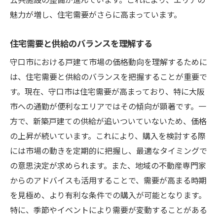
京阪電鉄沿線の人気エリアと価格動向
魅力が増し、住宅需要がさらに高まっています。
大阪メトロの利便性がもたらす価格上昇の
理由
住宅需要と供給のバランスを理解する
鉄道の乗り入れが地域発展に与える影響
守口市における戸建て市場の価格動向を理解するために
通勤・通学の利便性が住みやすさを左右す
は、住宅需要と供給のバランスを把握することが重要で
る
す。現在、守口市は住宅需要が高まっており、特に大阪
鉄道沿線の開発計画と不動産価値の将来性
市への通勤が便利なエリアではその傾向が顕著です。一
駅近物件の価格動向と購入ポイント
方で、新築戸建ての供給が追いついていないため、価格
守口市で人気の戸建てエリアと価格帯を徹底解
の上昇が続いています。これにより、購入を検討する際
説
には市場の動きを定期的に把握し、最適なタイミングで
の意思決定が求められます。また、地域の不動産専門家
守口市内で注目のエリアとは
からのアドバイスも活用することで、需要が高まる時期
価格帯別に見る戸建ての特徴
を見極め、より有利な条件での購入が可能となります。
人気エリアの住環境と生活利便性
特に、季節やイベントにより需要が変動することがある
地域別の価格比較とその要因