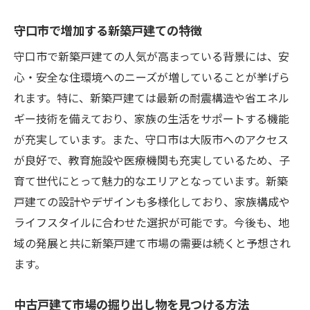
相場を把握するための具体的なステップ
守口市で増加する新築戸建ての特徴
価格変動要因の特定と対策
住宅ローン選びが理想の住まいに与える影
守口市で新築戸建ての人気が高まっている背景には、安
響
心・安全な住環境へのニーズが増していることが挙げら
れます。特に、新築戸建ては最新の耐震構造や省エネル
価格交渉のテクニックと成功事例
ギー技術を備えており、家族の生活をサポートする機能
価格分析に基づく購入タイミングの見極め
が充実しています。また、守口市は大阪市へのアクセス
守口市での戸建て購入を成功させるためのポイ
が良好で、教育施設や医療機関も充実しているため、子
ント
育て世代にとって魅力的なエリアとなっています。新築
地元の不動産事情に詳しい専門家を活用
戸建ての設計やデザインも多様化しており、家族構成や
購入前に確認すべき重要なチェックポイン
ライフスタイルに合わせた選択が可能です。今後も、地
ト
域の発展と共に新築戸建て市場の需要は続くと予想され
資産価値を高めるためのリフォーム戦略
ます。
中古物件の魅力とリスクを理解する
中古戸建て市場の掘り出し物を見つける方法
購入後の資産管理と維持の方法