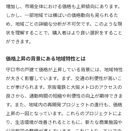
増加し、市場全体における価格も上昇傾向にあります。
住環境の変化と未来の価格予測
しかし、一部地域では横ばいの価格動向も見られるた
エリアごとの価格差を徹底比較
め、地域ごとの詳細な分析が不可欠です。このような現
大阪市へのアクセスが強み守口市の戸建て購入
状を理解することで、購入者はより良い選択をすること
の利点を探る
ができます。
守口市から大阪市中心部への通勤時間
交通インフラの整備と地域活性化
価格上昇の背景にある地域特性とは
アクセス良好な立地がもたらす生活の質
守口市の戸建て価格が上昇している背景には、地域特性
通勤・通学の利便性が子育て世代に与える
が大きく影響しています。まず、交通の利便性が高いこ
影響
とが挙げられます。京阪電鉄と大阪メトロのアクセスの
守口市から他府県へのアクセス可能性
良さから、通勤時間の短縮や利便性の向上が期待できま
す。また、地域内の再開発プロジェクトの進行も、価格
鉄道網の拡充と地域の未来像
上昇の一因となっています。これらのプロジェクトによ
京阪電鉄と大阪メトロの利便性が守口市の戸建
り、生活環境が改善されるとともに、新たな商業施設や
て価格に与える影響
公共施設の整備が進んでいます。これにより、エリアの